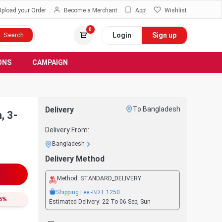
Upload your Order
Become a Merchant
App!
Wishlist
0
Login
Sign up
Search
ONS
CAMPAIGN
Delivery
To Bangladesh
, 3-
Delivery From:
Bangladesh
Delivery Method
Method:
STANDARD_DELIVERY
Shipping Fee:
-BDT
1250
5
%
Estimated Delivery:
22 To 06 Sep, Sun