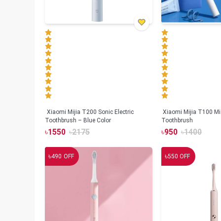
Xiaomi Mijia T200 Sonic Electric
Xiaomi Mijia T100 Mi 
Toothbrush – Blue Color
Toothbrush
৳
1550
৳
2175
৳
950
৳
1400
৳
৳
490
OFF
550
OFF