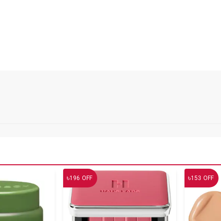
৳
৳
196
OFF
153
OFF