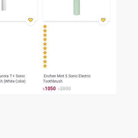
urora T+ Sonic
Enchen Mint 5 Sonic Electric
sh (White Color)
Toothbrush
৳
1050
৳
2000