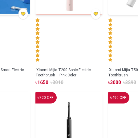
Smart Electric
Xiaomi Mijia T200 Sonic Electric
Xiaomi Mijia T500
Toothbrush – Pink Color
Toothbrush
৳
1650
৳
3010
৳
3000
৳
3290
৳
৳
720
OFF
490
OFF