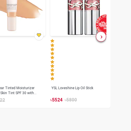
ar Tinted Moisturizer
YSL Loveshine Lip Oil Stick
Sunn
Skin Tint SPF 30 with
SPF 
id
৳
5524
৳
5800
22
৳
39