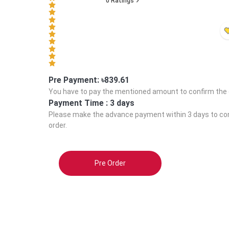
0
Ratings
Pre Payment: ৳
839.61
You have to pay the mentioned amount to confirm the 
Payment Time :
3 days
Please make the advance payment within
3 days
to co
order.
Pre Order