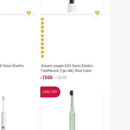
 Sonic Electric
Xiaomi youpin EX3 Sonic Electric
Toothbrush (1pc Set)- Blue Color
৳
1500
৳
1590
৳
950
OFF