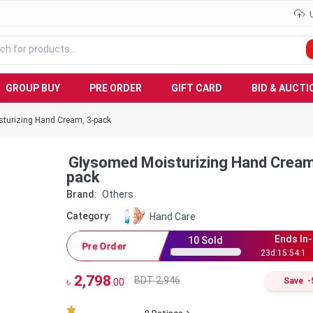
GROUP BUY
PRE ORDER
GIFT CARD
BID & AUCTI
turizing Hand Cream, 3-pack
Glysomed Moisturizing Hand Cream
pack
Brand:
Others
Category:
Hand Care
Ends In-
10
Sold
Pre Order
23
d:
15
:
54
:
0
2,798
BDT 2,946
৳
Save
-
.00