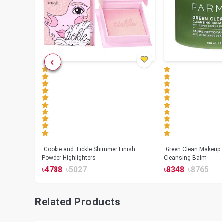
Cookie and Tickle Shimmer Finish
Green Clean Makeup
lush
Powder Highlighters
Cleansing Balm
৳
4788
৳
5027
৳
8348
৳
8765
Related Products