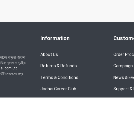
Information
Custome
About Us
Order Pro
াদের পণ্য বা পরিষেবা
ন্ন ব্যবসা বা ব্যক্তি
Returns & Refunds
Campaign
achai.com Ltd
রতিটি লেনদেনের জন্য
Terms & Conditions
News & Ev
Jachai Career Club
Support & 
Privacy Policy
EMI Policy