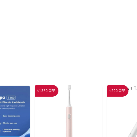
৳
৳
1360
OFF
290
OFF