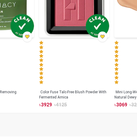
 Removing
Color Fuse Talc-Free Blush Powder With
Mini Long-We
Fermented Arnica
Natural Dewy 
Hyaluronic Ac
৳
3929
৳
4125
৳
3069
৳
32