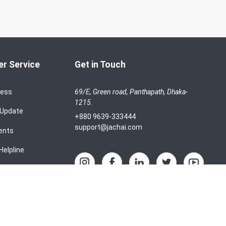
r Service
Get in Touch
cess
69/E, Green road, Panthapath, Dhaka-
1215.
 Update
+880 9639-333444
support@jachai.com
ents
Helpline