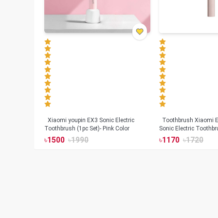
Xiaomi youpin EX3 Sonic Electric
Toothbrush Xiaomi Enchen Aurora T+
Toothbrush (1pc Set)- Pink Color
Sonic Electric Toothbr
৳
1500
৳
1990
৳
1170
৳
1720