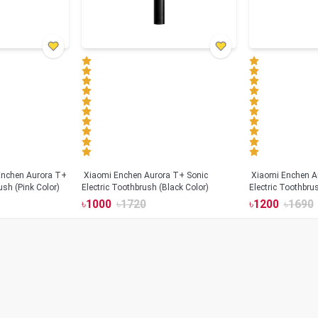
Xiaomi Enchen Aurora T+ Sonic
Xiaomi Enchen A
ush (Pink Color)
Electric Toothbrush (Black Color)
Electric Toothbru
৳
1000
৳
1720
৳
1200
৳
1690