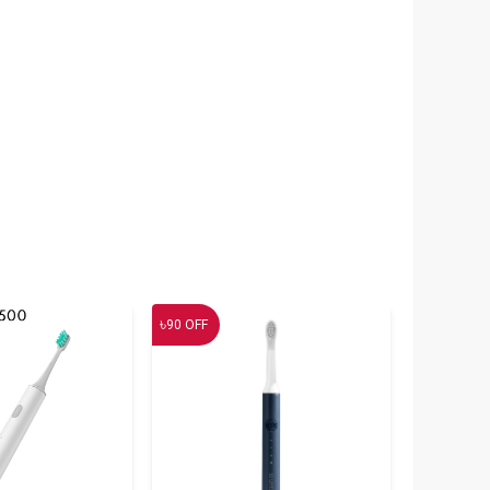
৳
90
OFF