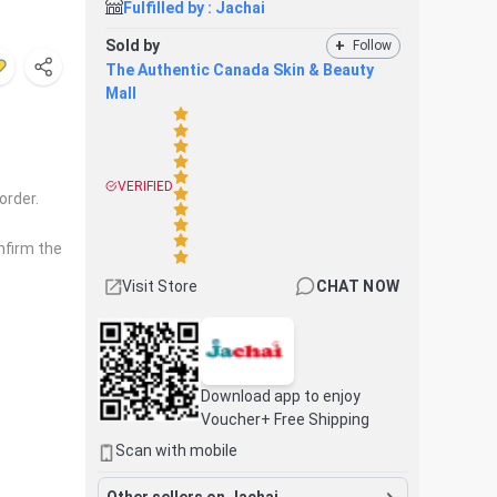
Fulfilled by :
Jachai
Sold by
+
Follow
The Authentic Canada Skin & Beauty
Mall
VERIFIED
order.
nfirm the
Visit Store
CHAT NOW
Download app to enjoy
Voucher+ Free Shipping
Scan with mobile
Other sellers on Jachai