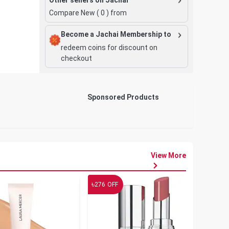
Compare New (
0
) from
Become a Jachai Membership to
redeem coins for discount on
checkout
Sponsored Products
View More
৳
৳
276
OFF
19