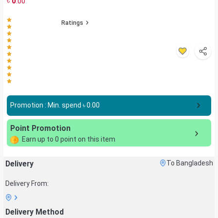
৳
0
.00
Ratings
Promotion : Min. spend ৳
0.00
Point Promotion
Earn up to
0
point on this item
Delivery
To Bangladesh
Delivery From:
Delivery Method