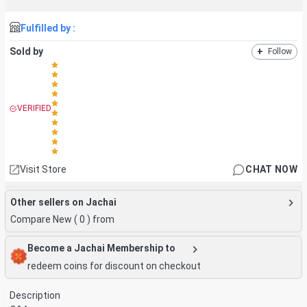
Fulfilled by :
Sold by
+
Follow
VERIFIED
Visit Store
CHAT NOW
Other sellers on Jachai
Compare New (
0
) from
Become a Jachai Membership to
redeem coins for discount on checkout
Description