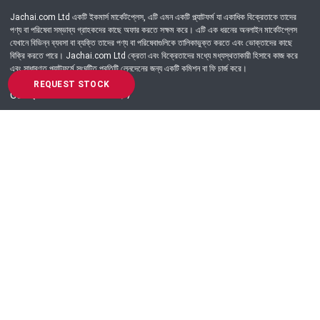
Jachai.com Ltd একটি ইকমার্স মার্কেটপ্লেস, এটি এমন একটি প্ল্যাটফর্ম যা একাধিক বিক্রেতাকে তাদের
পণ্য বা পরিষেবা সম্ভাব্য গ্রাহকদের কাছে অফার করতে সক্ষম করে। এটি এক ধরনের অনলাইন মার্কেটপ্লেস
যেখানে বিভিন্ন ব্যবসা বা ব্যক্তি তাদের পণ্য বা পরিষেবাগুলিকে তালিকাভুক্ত করতে এবং ভোক্তাদের কাছে
বিক্রি করতে পারে। Jachai.com Ltd ক্রেতা এবং বিক্রেতাদের মধ্যে মধ্যস্থতাকারী হিসাবে কাজ করে
এবং সাধারণত প্ল্যাটফর্মে সংঘটিত প্রতিটি লেনদেনের জন্য একটি কমিশন বা ফি চার্জ করে।
REQUEST STOCK
Got Question? Call us 24/7
09639-333444
Information
Customer Service
Order Process
About Us
Campaign Update
Returns & Refunds
News & Events
Terms & Conditions
Support & Helpline
Jachai Career Club
EMI Policy
Privacy Policy
Get in Touch
69/E, Green road, Panthapath, Dhaka-1215.
+880 9639-333444