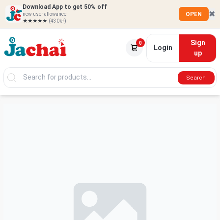
Download App to get 50% off
✖
OPEN
new user allowance
★★★★★
(430k+)
Sign
0
Login
up
Search