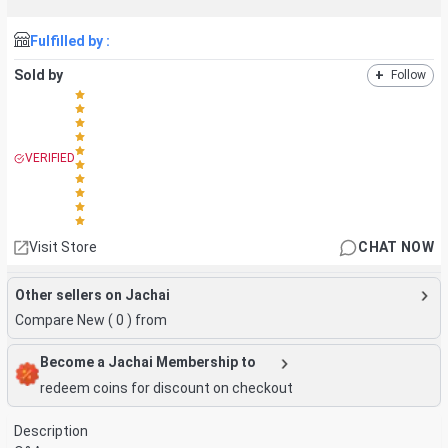
Fulfilled by :
Sold by
+
Follow
VERIFIED
Visit Store
CHAT NOW
Other sellers on Jachai
Compare New (
0
) from
Become a Jachai Membership to
redeem coins for discount on checkout
Description