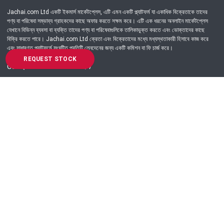
Jachai.com Ltd একটি ইকমার্স মার্কেটপ্লেস, এটি এমন একটি প্ল্যাটফর্ম যা একাধিক বিক্রেতাকে তাদের
পণ্য বা পরিষেবা সম্ভাব্য গ্রাহকদের কাছে অফার করতে সক্ষম করে। এটি এক ধরনের অনলাইন মার্কেটপ্লেস
যেখানে বিভিন্ন ব্যবসা বা ব্যক্তি তাদের পণ্য বা পরিষেবাগুলিকে তালিকাভুক্ত করতে এবং ভোক্তাদের কাছে
বিক্রি করতে পারে। Jachai.com Ltd ক্রেতা এবং বিক্রেতাদের মধ্যে মধ্যস্থতাকারী হিসাবে কাজ করে
এবং সাধারণত প্ল্যাটফর্মে সংঘটিত প্রতিটি লেনদেনের জন্য একটি কমিশন বা ফি চার্জ করে।
REQUEST STOCK
Got Question? Call us 24/7
09639-333444
Information
Customer Service
Order Process
About Us
Campaign Update
Returns & Refunds
News & Events
Terms & Conditions
Support & Helpline
Jachai Career Club
EMI Policy
Privacy Policy
Get in Touch
69/E, Green road, Panthapath, Dhaka-1215.
+880 9639-333444