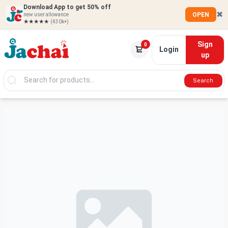
Download App to get 50% off
✖
OPEN
new user allowance
★★★★★
(430k+)
Sign
0
Login
up
Search