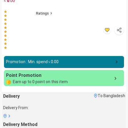
৳
0
.00
Ratings
Promotion : Min. spend ৳
0.00
Point Promotion
Earn up to
0
point on this item
Delivery
To Bangladesh
Delivery From:
Delivery Method