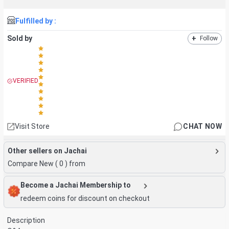
Fulfilled by :
Sold by
+
Follow
VERIFIED
Visit Store
CHAT NOW
Other sellers on Jachai
Compare New (
0
) from
Become a Jachai Membership to
redeem coins for discount on checkout
Description