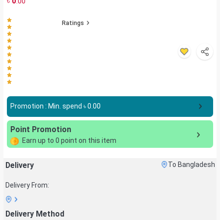
৳
0
.00
Ratings
Promotion : Min. spend ৳
0.00
Point Promotion
Earn up to
0
point on this item
Delivery
To Bangladesh
Delivery From:
Delivery Method