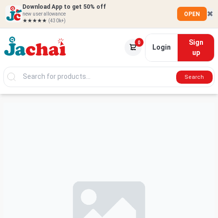
Download App to get 50% off
✖
OPEN
new user allowance
★★★★★
(430k+)
Sign
0
Login
up
Search