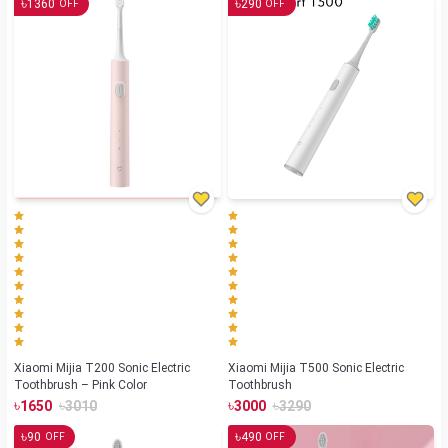
৳
৳
1360
290
OFF
OFF
Xiaomi Mijia T200 Sonic Electric
Xiaomi Mijia T500 Sonic Electric
Toothbrush – Pink Color
Toothbrush
৳
৳
৳
৳
1650
3010
3000
3290
৳
৳
90
490
OFF
OFF