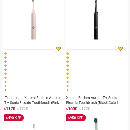
Toothbrush Xiaomi Enchen Aurora
Xiaomi Enchen Aurora T+ Sonic
T+ Sonic Electric Toothbrush (Pink
Electric Toothbrush (Black Color)
Color)
৳
৳
৳
৳
1170
1720
1000
1720
৳
৳
490
950
OFF
OFF