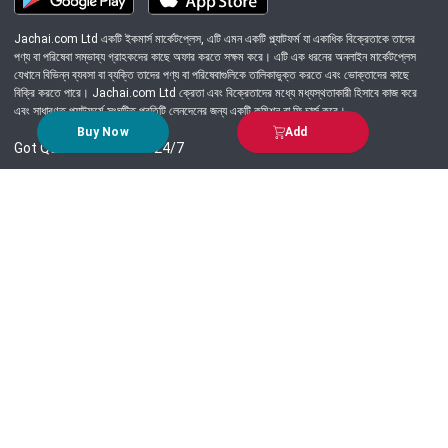
Jachai.com Ltd একটি ইকমার্স মার্কেটপ্লেস, এটি এমন একটি প্ল্যাটফর্ম যা একাধিক বিক্রেতাকে তাদের
পণ্য বা পরিষেবা সম্ভাব্য গ্রাহকদের কাছে অফার করতে সক্ষম করে। এটি এক ধরনের অনলাইন মার্কেটপ্লেস
যেখানে বিভিন্ন ব্যবসা বা ব্যক্তি তাদের পণ্য বা পরিষেবাগুলিকে তালিকাভুক্ত করতে এবং ভোক্তাদের কাছে
বিক্রি করতে পারে। Jachai.com Ltd ক্রেতা এবং বিক্রেতাদের মধ্যে মধ্যস্থতাকারী হিসাবে কাজ করে
এবং সাধারণত প্ল্যাটফর্মে সংঘটিত প্রতিটি লেনদেনের জন্য একটি কমিশন বা ফি চার্জ করে।
Buy Now
Add
Got Question? Call us 24/7
09639-333444
Information
Customer Service
Order Process
About Us
Campaign Update
Returns & Refunds
News & Events
Terms & Conditions
Support & Helpline
Jachai Career Club
EMI Policy
Privacy Policy
Get in Touch
69/E, Green road, Panthapath, Dhaka-1215.