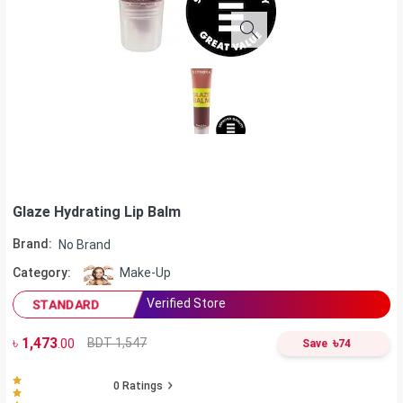
Glaze Hydrating Lip Balm
Brand:
No Brand
Category:
Make-Up
Verified Store
STANDARD
৳
1,473
৳
BDT 1,547
.00
Save
74
0
Ratings