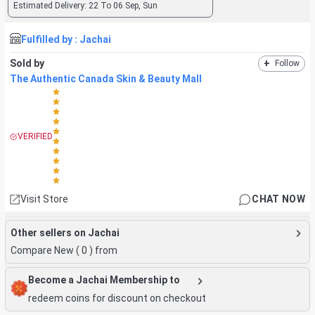
Estimated Delivery:
22 To 06 Sep, Sun
Fulfilled by :
Jachai
Sold by
+
Follow
The Authentic Canada Skin & Beauty Mall
VERIFIED
Visit Store
CHAT NOW
Other sellers on Jachai
Compare New (
0
) from
Become a Jachai Membership to
redeem coins for discount on checkout