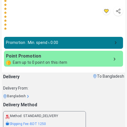
Promotion : Min. spend ৳
0.00
Point Promotion
Earn up to
0
point on this item
Delivery
To Bangladesh
Delivery From:
Bangladesh
Delivery Method
Method:
STANDARD_DELIVERY
Shipping Fee:
-BDT
1250