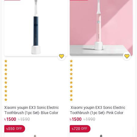
Xiaomi youpin EX3 Sonic Electric
Xiaomi youpin EX3 Sonic Electric
Toothbrush (1pc Set)- Blue Color
Toothbrush (1pc Set)- Pink Color
৳
৳
৳
৳
1500
1590
1500
1990
৳
৳
550
720
OFF
OFF