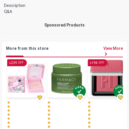
Description
Q&A
Sponsored Products
More from this store
View More
৳
৳
239
196
OFF
OFF