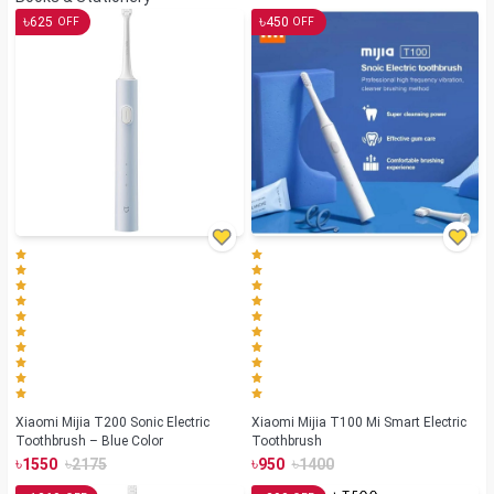
৳
৳
625
450
OFF
OFF
Xiaomi Mijia T200 Sonic Electric
Xiaomi Mijia T100 Mi Smart Electric
Toothbrush – Blue Color
Toothbrush
৳
৳
৳
৳
1550
2175
950
1400