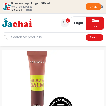
Download App to get 50% off
✖
OPEN
new user allowance
★★★★★
(430k+)
Sign
0
Login
up
Search