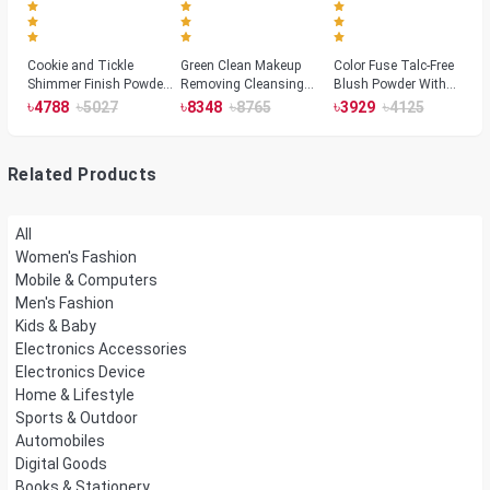
Cookie and Tickle
Green Clean Makeup
Color Fuse Talc-Free
Shimmer Finish Powder
Removing Cleansing
Blush Powder With
Highlighters
Balm
Fermented Arnica
৳
৳
৳
৳
৳
৳
4788
5027
8348
8765
3929
4125
Related Products
All
Women's Fashion
Mobile & Computers
Men's Fashion
Kids & Baby
Electronics Accessories
Electronics Device
Home & Lifestyle
Sports & Outdoor
Automobiles
Digital Goods
Books & Stationery