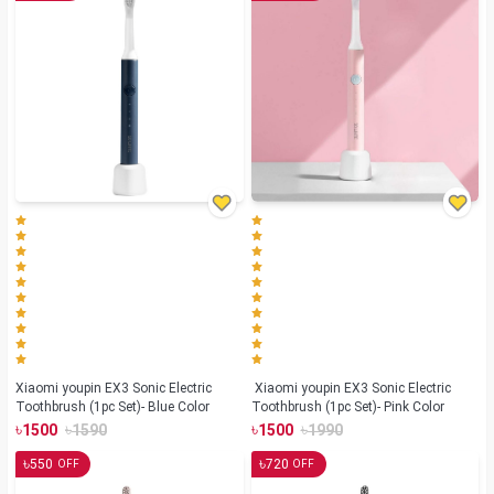
Xiaomi youpin EX3 Sonic Electric
Xiaomi youpin EX3 Sonic Electric
Toothbrush (1pc Set)- Blue Color
Toothbrush (1pc Set)- Pink Color
৳
৳
৳
৳
1500
1590
1500
1990
৳
৳
550
720
OFF
OFF