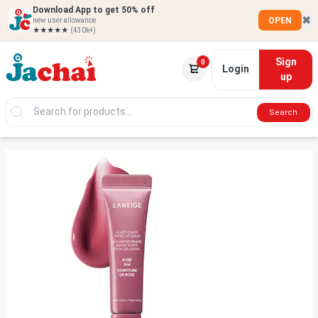
Download App to get 50% off
✖
OPEN
new user allowance
★★★★★
(430k+)
Sign
0
Login
up
Search