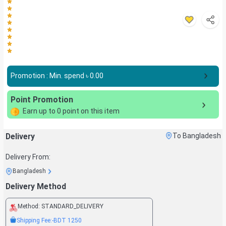
Promotion : Min. spend ৳
0.00
Point Promotion
Earn up to
0
point on this item
Delivery
To Bangladesh
Delivery From:
Bangladesh
Delivery Method
Method:
STANDARD_DELIVERY
Shipping Fee:
-BDT
1250