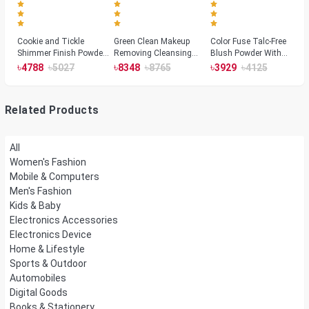
Cookie and Tickle
Green Clean Makeup
Color Fuse Talc-Free
Shimmer Finish Powder
Removing Cleansing
Blush Powder With
Highlighters
Balm
Fermented Arnica
৳
৳
৳
৳
৳
৳
4788
5027
8348
8765
3929
4125
Related Products
All
Women's Fashion
Mobile & Computers
Men's Fashion
Kids & Baby
Electronics Accessories
Electronics Device
Home & Lifestyle
Sports & Outdoor
Automobiles
Digital Goods
Books & Stationery