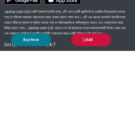
Jachai.com Ltd একটি ইকমার্স মার্কেটপ্লেস, এটি এমন একটি প্ল্যাটফর্ম যা একাধিক বিক্রেতাকে তাদের
পণ্য বা পরিষেবা সম্ভাব্য গ্রাহকদের কাছে অফার করতে সক্ষম করে। এটি এক ধরনের অনলাইন মার্কেটপ্লেস
যেখানে বিভিন্ন ব্যবসা বা ব্যক্তি তাদের পণ্য বা পরিষেবাগুলিকে তালিকাভুক্ত করতে এবং ভোক্তাদের কাছে
বিক্রি করতে পারে। Jachai.com Ltd ক্রেতা এবং বিক্রেতাদের মধ্যে মধ্যস্থতাকারী হিসাবে কাজ করে
এবং সাধারণত প্ল্যাটফর্মে সংঘটিত প্রতিটি লেনদেনের জন্য একটি কমিশন বা ফি চার্জ করে।
Buy Now
Add
Got Question? Call us 24/7
09639-333444
Information
Customer Service
Order Process
About Us
Campaign Update
Returns & Refunds
News & Events
Terms & Conditions
Support & Helpline
Jachai Career Club
EMI Policy
Privacy Policy
Get in Touch
69/E, Green road, Panthapath, Dhaka-1215.