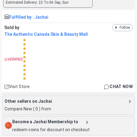
Estimated Delivery:
22 To 06 Sep, Sun
Fulfilled by :
Jachai
Sold by
+
Follow
The Authentic Canada Skin & Beauty Mall
VERIFIED
Visit Store
CHAT NOW
Other sellers on Jachai
Compare New (
0
) from
Become a Jachai Membership to
redeem coins for discount on checkout