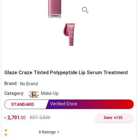
Glaze Craze Tinted Polypeptide Lip Serum Treatment
Brand:
No Brand
Category:
Make-Up
Verified Store
STANDARD
৳
2,701
৳
BDT 2,836
.00
Save
135
0
Ratings