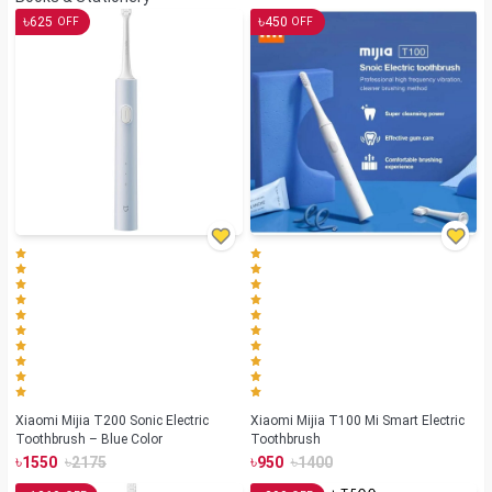
৳
৳
625
450
OFF
OFF
Xiaomi Mijia T200 Sonic Electric
Xiaomi Mijia T100 Mi Smart Electric
Toothbrush – Blue Color
Toothbrush
৳
৳
৳
৳
1550
2175
950
1400