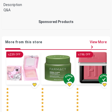
Description
Q&A
Sponsored Products
More from this store
View More
৳
৳
239
196
OFF
OFF