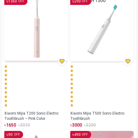
৳
৳
1360
290
OFF
OFF
Xiaomi Mijia T200 Sonic Electric
Xiaomi Mijia T500 Sonic Electric
Toothbrush – Pink Color
Toothbrush
৳
৳
৳
৳
1650
3010
3000
3290
৳
৳
90
490
OFF
OFF