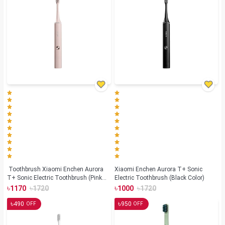
Toothbrush Xiaomi Enchen Aurora
Xiaomi Enchen Aurora T+ Sonic
T+ Sonic Electric Toothbrush (Pink
Electric Toothbrush (Black Color)
Color)
৳
৳
৳
৳
1170
1720
1000
1720
৳
৳
490
950
OFF
OFF