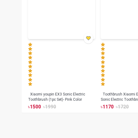
Xiaomi youpin EX3 Sonic Electric
Toothbrush Xiaomi Enchen Aurora T+
Toothbrush (1pc Set)- Pink Color
Sonic Electric Toothbr
৳
1500
৳
1990
৳
1170
৳
1720