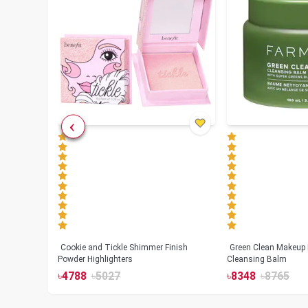
Cookie and Tickle Shimmer Finish
Green Clean Makeup
lush
Powder Highlighters
Cleansing Balm
৳
4788
৳
5027
৳
8348
৳
8765