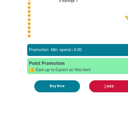
0
Ratings
Promotion : Min. spend ৳
0.00
Point Promotion
Earn up to
0
point on this item
Buy Now
Add