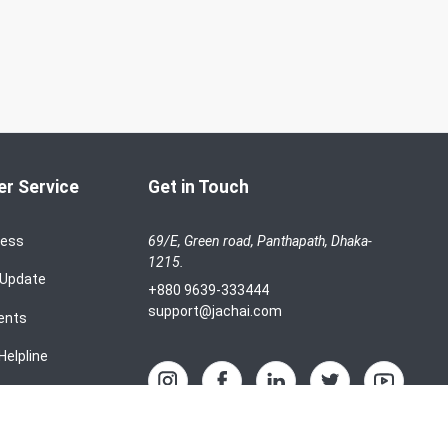
r Service
Get in Touch
cess
69/E, Green road, Panthapath, Dhaka-
1215.
 Update
+880 9639-333444
support@jachai.com
ents
Helpline