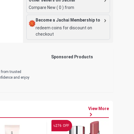
Compare New (
0
) from
Become a Jachai Membership to
redeem coins for discount on
checkout
Sponsored Products
d from trusted
onfidence and enjoy
View More
৳
৳
276
OFF
19