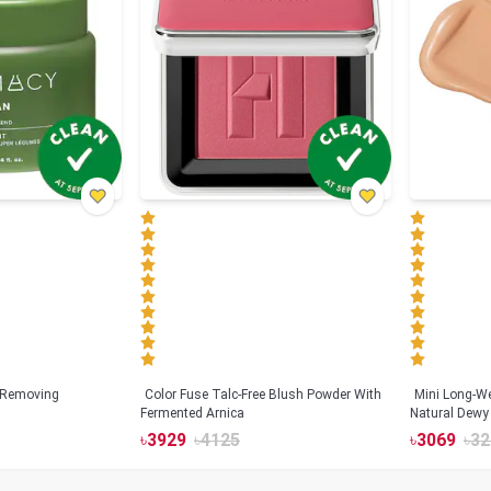
 Removing
Color Fuse Talc-Free Blush Powder With
Mini Long-We
Fermented Arnica
Natural Dewy 
Hyaluronic Ac
৳
3929
৳
4125
৳
3069
৳
32