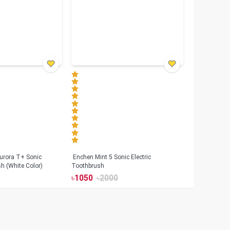
urora T+ Sonic
Enchen Mint 5 Sonic Electric
sh (White Color)
Toothbrush
৳
1050
৳
2000