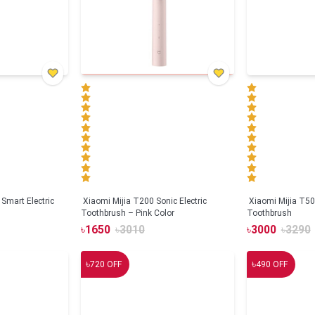
Smart Electric
Xiaomi Mijia T200 Sonic Electric
Xiaomi Mijia T500
Toothbrush – Pink Color
Toothbrush
৳
1650
৳
3010
৳
3000
৳
3290
৳
৳
720
OFF
490
OFF