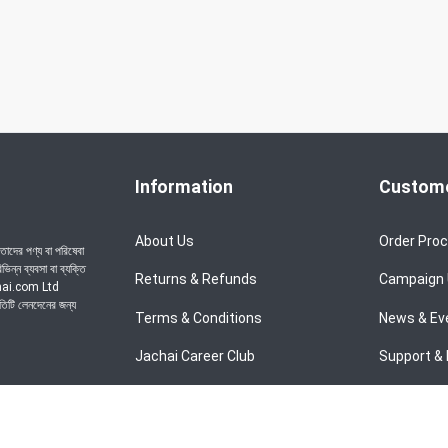
Information
Custome
About Us
Order Pro
াদের পণ্য বা পরিষেবা
ন্ন ব্যবসা বা ব্যক্তি
Returns & Refunds
Campaign
achai.com Ltd
রতিটি লেনদেনের জন্য
Terms & Conditions
News & Ev
Jachai Career Club
Support & 
Privacy Policy
EMI Policy