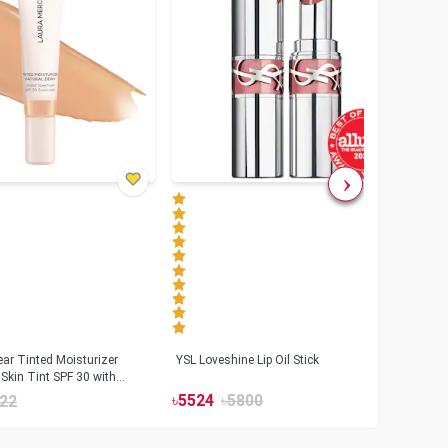
ar Tinted Moisturizer
YSL Loveshine Lip Oil Stick
Sunn
Skin Tint SPF 30 with
SPF 
id
৳
5524
৳
5800
22
৳
39