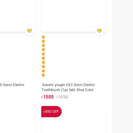
 Sonic Electric
Xiaomi youpin EX3 Sonic Electric
Toothbrush (1pc Set)- Blue Color
৳
1500
৳
1590
৳
950
OFF