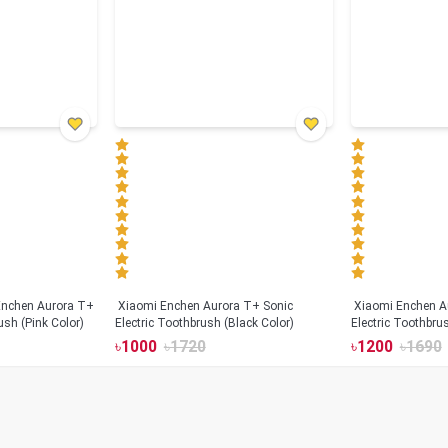
Xiaomi Enchen Aurora T+ Sonic
Xiaomi Enchen A
ush (Pink Color)
Electric Toothbrush (Black Color)
Electric Toothbru
৳
1000
৳
1720
৳
1200
৳
1690