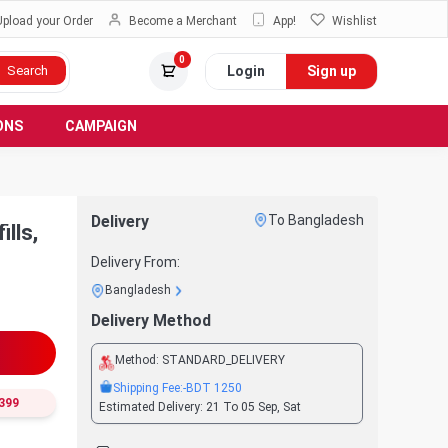
Upload your Order
Become a Merchant
App!
Wishlist
0
Login
Sign up
Search
ONS
CAMPAIGN
Delivery
To Bangladesh
ills,
Delivery From:
Bangladesh
Delivery Method
Method:
STANDARD_DELIVERY
Shipping Fee:
-BDT
1250
399
Estimated Delivery:
21 To 05 Sep, Sat