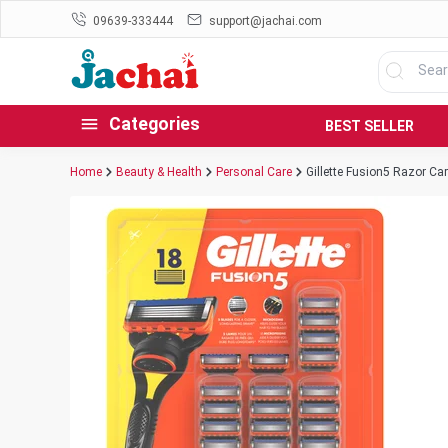
09639-333444
support@jachai.com
Categories
BEST SELLER
Home
Beauty & Health
Personal Care
Gillette Fusion5 Razor Car