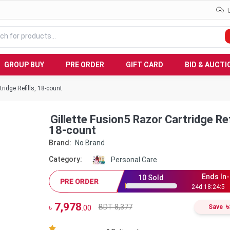
GROUP BUY
PRE ORDER
GIFT CARD
BID & AUCTI
tridge Refills, 18-count
Gillette Fusion5 Razor Cartridge Ref
18-count
Brand:
No Brand
Category:
Personal Care
Ends In-
10
Sold
PRE ORDER
24
d:
18
:
24
:
5
7,978
৳
BDT 8,377
৳
Save
.00