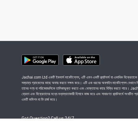
Jachai.com Ltd একটি ইকমার্স মার্কেটপ্লেস, এটি এমন একটি প্ল্যাটফর্ম যা একাধিক বিক্রেতাকে ত
সম্ভাব্য গ্রাহকদের কাছে অফার করতে সক্ষম করে। এটি এক ধরনের অনলাইন মার্কেটপ্লেস যেখানে বিভি
তাদের পণ্য বা পরিষেবাগুলিকে তালিকাভুক্ত করতে এবং ভোক্তাদের কাছে বিক্রি করতে পারে। J
ক্রেতা এবং বিক্রেতাদের মধ্যে মধ্যস্থতাকারী হিসাবে কাজ করে এবং সাধারণত প্ল্যাটফর্মে সংঘটিত প্
একটি কমিশন বা ফি চার্জ করে।
Got Question? Call us 24/7
09639-333444