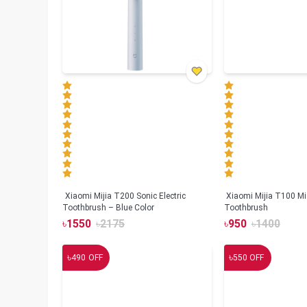
Xiaomi Mijia T200 Sonic Electric
Xiaomi Mijia T100 Mi 
Toothbrush – Blue Color
Toothbrush
৳
1550
৳
2175
৳
950
৳
1400
৳
৳
490
OFF
550
OFF