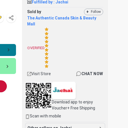
Fulfilled by :
Jachai
Sold by
+
Follow
The Authentic Canada Skin & Beauty
Mall
VERIFIED
Visit Store
CHAT NOW
Download app to enjoy
Voucher+ Free Shipping
Scan with mobile
Other sellers on Jachai