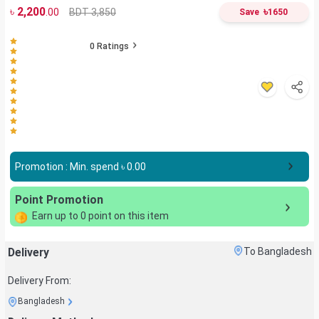
৳
2,200
৳
BDT 3,850
.00
Save
1650
0
Ratings
Promotion : Min. spend ৳
0.00
Point Promotion
Earn up to
0
point on this item
Delivery
To Bangladesh
Delivery From:
Bangladesh