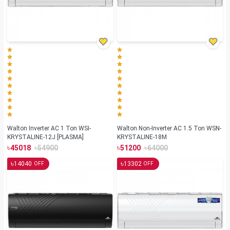
Walton Inverter AC 1 Ton WSI-
Walton Non-Inverter AC 1.5 Ton WSN-
KRYSTALINE-12J [PLASMA]
KRYSTALINE-18M
৳
৳
৳
৳
45018
54900
51200
64000
৳
৳
14040
13302
OFF
OFF