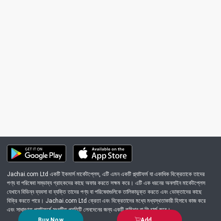
Jachai.com Ltd একটি ইকমার্স মার্কেটপ্লেস, এটি এমন একটি প্ল্যাটফর্ম যা একাধিক বিক্রেতাকে তাদের
পণ্য বা পরিষেবা সম্ভাব্য গ্রাহকদের কাছে অফার করতে সক্ষম করে। এটি এক ধরনের অনলাইন মার্কেটপ্লেস
যেখানে বিভিন্ন ব্যবসা বা ব্যক্তি তাদের পণ্য বা পরিষেবাগুলিকে তালিকাভুক্ত করতে এবং ভোক্তাদের কাছে
বিক্রি করতে পারে। Jachai.com Ltd ক্রেতা এবং বিক্রেতাদের মধ্যে মধ্যস্থতাকারী হিসাবে কাজ করে
এবং সাধারণত প্ল্যাটফর্মে সংঘটিত প্রতিটি লেনদেনের জন্য একটি কমিশন বা ফি চার্জ করে।
Buy Now
Add