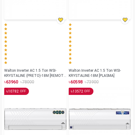
Walton Inverter AC 1.5 Ton WSI-
Walton Inverter AC 1.5 Ton WSI-
KRYSTALINE (PRETO)-18M [REMOTE
KRYSTALINE-18M [PLASMA]
FINDER]
৳
৳
৳
৳
63960
78000
60598
73900
৳
৳
10782
13572
OFF
OFF