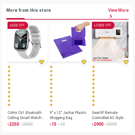
More from this store
View More
৳
৳
650
1000
OFF
OFF
Colmi C61 Bluetooth
9" x 12" Jachai Plastic
GearUP Remote
Calling Smart Watch-
Shopping Bag
Controlled AC Style
Silver Color
Room Heater 1800
৳
৳
৳
৳
৳
৳
2250
2900
15
15
2900
3900
Watts, Wall or Table
Mount