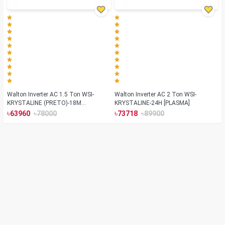
Walton Inverter AC 1.5 Ton WSI-
Walton Inverter AC 2 Ton WSI-
KRYSTALINE (PRETO)-18M
KRYSTALINE-24H [PLASMA]
[BLUETOOTH]
৳
৳
৳
৳
63960
78000
73718
89900