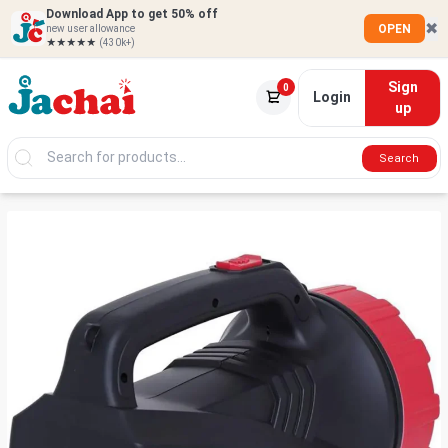
Download App to get 50% off
✖
OPEN
new user allowance
★★★★★
(430k+)
Sign
0
Login
up
Search