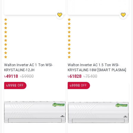
Walton Inverter AC 1 Ton WSI-
Walton Inverter AC 1.5 Ton WSI-
KRYSTALINE-12JH
KRYSTALINE-18M [SMART PLASMA]
৳
৳
৳
৳
49118
59900
61828
75400
৳
৳
9998
9998
OFF
OFF