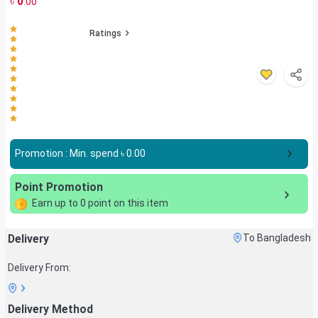
৳
0
.00
Ratings
Promotion : Min. spend ৳
0.00
Point Promotion
Earn up to
0
point on this item
Delivery
To Bangladesh
Delivery From:
Delivery Method