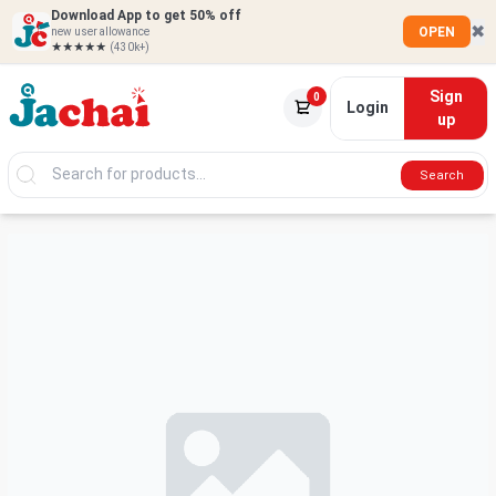
Download App to get 50% off
✖
OPEN
new user allowance
★★★★★
(430k+)
Sign
0
Login
up
Search