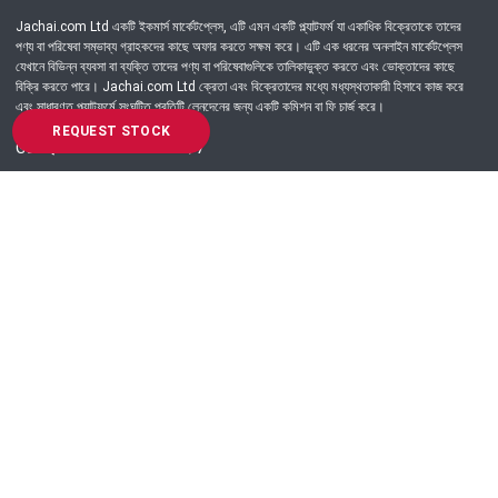
Jachai.com Ltd একটি ইকমার্স মার্কেটপ্লেস, এটি এমন একটি প্ল্যাটফর্ম যা একাধিক বিক্রেতাকে তাদের
পণ্য বা পরিষেবা সম্ভাব্য গ্রাহকদের কাছে অফার করতে সক্ষম করে। এটি এক ধরনের অনলাইন মার্কেটপ্লেস
যেখানে বিভিন্ন ব্যবসা বা ব্যক্তি তাদের পণ্য বা পরিষেবাগুলিকে তালিকাভুক্ত করতে এবং ভোক্তাদের কাছে
বিক্রি করতে পারে। Jachai.com Ltd ক্রেতা এবং বিক্রেতাদের মধ্যে মধ্যস্থতাকারী হিসাবে কাজ করে
এবং সাধারণত প্ল্যাটফর্মে সংঘটিত প্রতিটি লেনদেনের জন্য একটি কমিশন বা ফি চার্জ করে।
REQUEST STOCK
Got Question? Call us 24/7
09639-333444
Information
Customer Service
Order Process
About Us
Campaign Update
Returns & Refunds
News & Events
Terms & Conditions
Support & Helpline
Jachai Career Club
EMI Policy
Privacy Policy
Get in Touch
69/E, Green road, Panthapath, Dhaka-1215.
+880 9639-333444