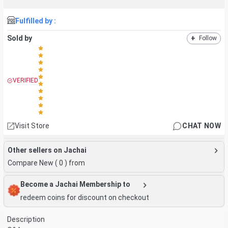
Fulfilled by :
Sold by
+
Follow
VERIFIED
Visit Store
CHAT NOW
Other sellers on Jachai
Compare New (
0
) from
Become a Jachai Membership to
redeem coins for discount on checkout
Description