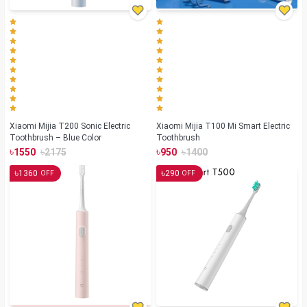
Xiaomi Mijia T200 Sonic Electric
Xiaomi Mijia T100 Mi Smart Electric
Toothbrush – Blue Color
Toothbrush
৳
৳
৳
৳
1550
2175
950
1400
৳
৳
1360
290
OFF
OFF