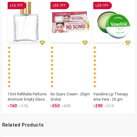
৳
৳
৳
16
55
29
OFF
OFF
OFF
15ml Refillable Perfume
No Scars Cream - 20gm
Vaseline Lip Therapy
Atomizer Empty Glass
(India)
Aloe Vera - 20 gm
Spray Bottle Container
৳
৳
৳
৳
৳
৳
160
176
550
605
290
319
Gold
Related Products