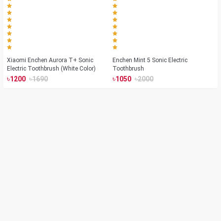
Xiaomi Enchen Aurora T+ Sonic
Enchen Mint 5 Sonic Electric
Electric Toothbrush (White Color)
Toothbrush
৳
৳
৳
৳
1200
1690
1050
2000