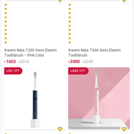
Xiaomi Mijia T200 Sonic Electric
Xiaomi Mijia T500 Sonic Electric
Toothbrush – Pink Color
Toothbrush
৳
৳
৳
৳
1650
3010
3000
3290
৳
৳
90
490
OFF
OFF