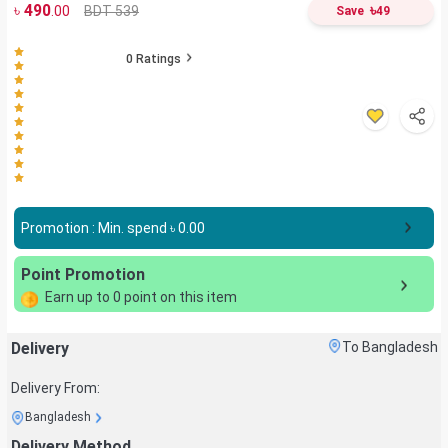
৳
490
৳
BDT 539
.00
Save
49
0
Ratings
Promotion : Min. spend ৳
0.00
Point Promotion
Earn up to
0
point on this item
Delivery
To Bangladesh
Delivery From:
Bangladesh
Delivery Method