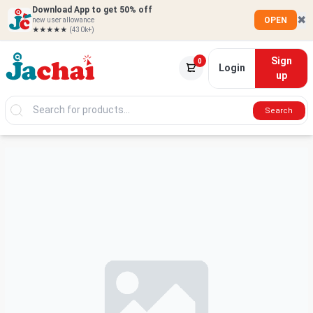
Download App to get 50% off
✖
OPEN
new user allowance
★★★★★
(430k+)
Sign
0
Login
up
Search