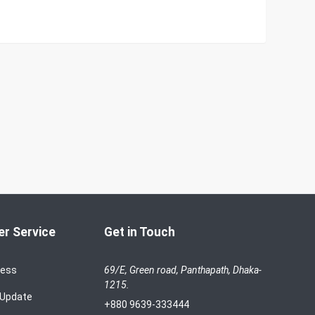
r Service
Get in Touch
cess
69/E, Green road, Panthapath, Dhaka-
1215.
 Update
+880 9639-333444