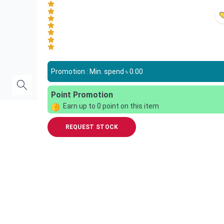
Promotion : Min. spend ৳
0.00
Point Promotion
Earn up to
0
point on this item
REQUEST STOCK