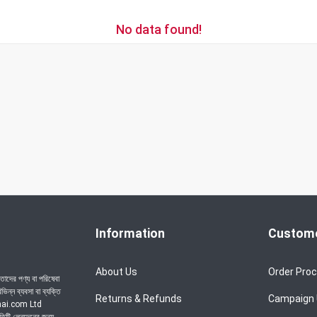
No data found!
Information
Custome
About Us
Order Pro
াদের পণ্য বা পরিষেবা
ন্ন ব্যবসা বা ব্যক্তি
Returns & Refunds
Campaign
achai.com Ltd