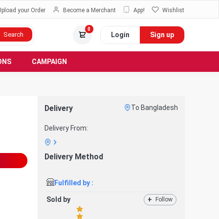
Upload your Order
Become a Merchant
App!
Wishlist
0
Login
Sign up
Search
ONS
CAMPAIGN
Delivery
To Bangladesh
Delivery From:
Delivery Method
Fulfilled by :
Sold by
+
Follow