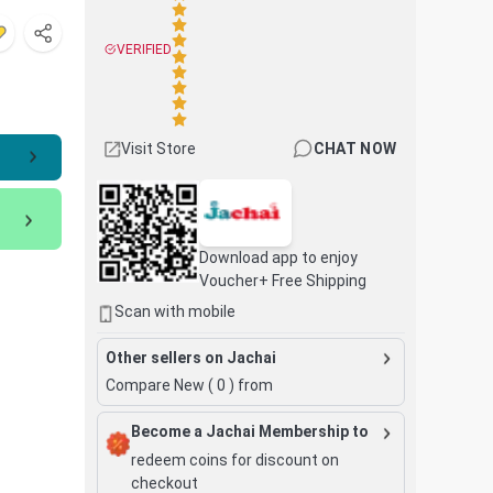
VERIFIED
Visit Store
CHAT NOW
Download app to enjoy
Voucher+ Free Shipping
Scan with mobile
Other sellers on Jachai
Compare New (
0
) from
Become a Jachai Membership to
redeem coins for discount on
checkout