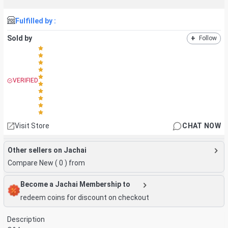
Fulfilled by :
Sold by
+
Follow
VERIFIED
Visit Store
CHAT NOW
Other sellers on Jachai
Compare New (
0
) from
Become a Jachai Membership to
redeem coins for discount on checkout
Description