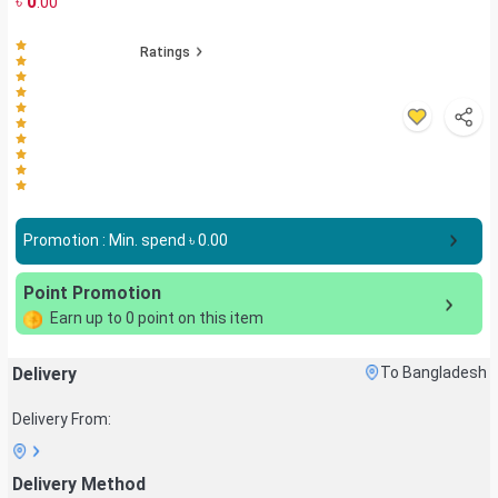
৳
0
.00
Ratings
Promotion : Min. spend ৳
0.00
Point Promotion
Earn up to
0
point on this item
Delivery
To Bangladesh
Delivery From:
Delivery Method