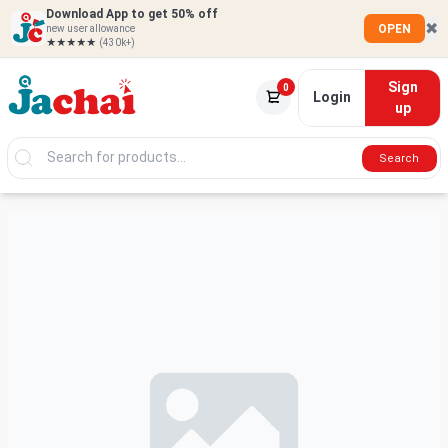
Download App to get 50% off
✖
OPEN
new user allowance
★★★★★
(430k+)
Sign
0
Login
up
Search