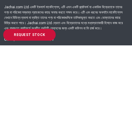
Jachai.com Ltd একটি ইকমার্স মার্কেটপ্লেস, এটি এমন একটি প্ল্যাটফর্ম যা একাধিক বিক্রেতাকে তাদের
পণ্য বা পরিষেবা সম্ভাব্য গ্রাহকদের কাছে অফার করতে সক্ষম করে। এটি এক ধরনের অনলাইন মার্কেটপ্লেস
যেখানে বিভিন্ন ব্যবসা বা ব্যক্তি তাদের পণ্য বা পরিষেবাগুলিকে তালিকাভুক্ত করতে এবং ভোক্তাদের কাছে
বিক্রি করতে পারে। Jachai.com Ltd ক্রেতা এবং বিক্রেতাদের মধ্যে মধ্যস্থতাকারী হিসাবে কাজ করে
এবং সাধারণত প্ল্যাটফর্মে সংঘটিত প্রতিটি লেনদেনের জন্য একটি কমিশন বা ফি চার্জ করে।
REQUEST STOCK
Got Question? Call us 24/7
09639-333444
Information
Customer Service
Order Process
About Us
Campaign Update
Returns & Refunds
News & Events
Terms & Conditions
Support & Helpline
Jachai Career Club
EMI Policy
Privacy Policy
Get in Touch
69/E, Green road, Panthapath, Dhaka-1215.
+880 9639-333444