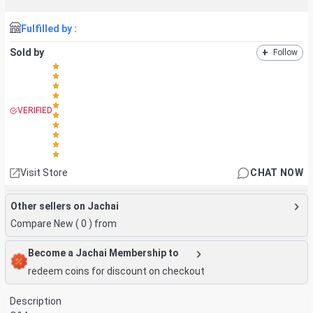
Fulfilled by :
Sold by
+
Follow
VERIFIED
Visit Store
CHAT NOW
Other sellers on Jachai
Compare New (
0
) from
Become a Jachai Membership to
redeem coins for discount on checkout
Description