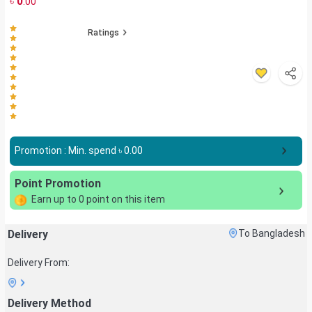
৳
0
.00
Ratings
Promotion : Min. spend ৳
0.00
Point Promotion
Earn up to
0
point on this item
Delivery
To Bangladesh
Delivery From:
Delivery Method