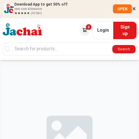
Download App to get 50% off
✖
OPEN
new user allowance
★★★★★
(430k+)
Sign
0
Login
up
Search