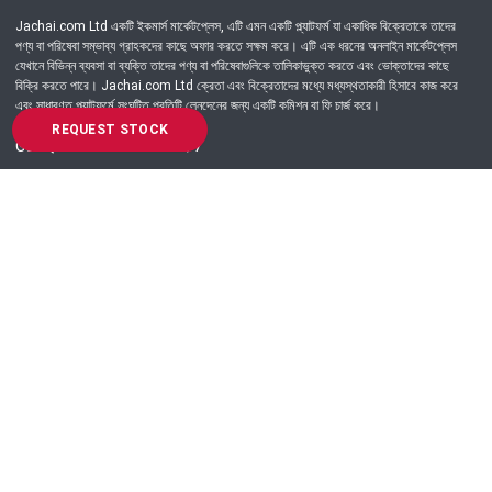
Jachai.com Ltd একটি ইকমার্স মার্কেটপ্লেস, এটি এমন একটি প্ল্যাটফর্ম যা একাধিক বিক্রেতাকে তাদের
পণ্য বা পরিষেবা সম্ভাব্য গ্রাহকদের কাছে অফার করতে সক্ষম করে। এটি এক ধরনের অনলাইন মার্কেটপ্লেস
যেখানে বিভিন্ন ব্যবসা বা ব্যক্তি তাদের পণ্য বা পরিষেবাগুলিকে তালিকাভুক্ত করতে এবং ভোক্তাদের কাছে
বিক্রি করতে পারে। Jachai.com Ltd ক্রেতা এবং বিক্রেতাদের মধ্যে মধ্যস্থতাকারী হিসাবে কাজ করে
এবং সাধারণত প্ল্যাটফর্মে সংঘটিত প্রতিটি লেনদেনের জন্য একটি কমিশন বা ফি চার্জ করে।
REQUEST STOCK
Got Question? Call us 24/7
09639-333444
Information
Customer Service
Order Process
About Us
Campaign Update
Returns & Refunds
News & Events
Terms & Conditions
Support & Helpline
Jachai Career Club
EMI Policy
Privacy Policy
Get in Touch
69/E, Green road, Panthapath, Dhaka-1215.
+880 9639-333444