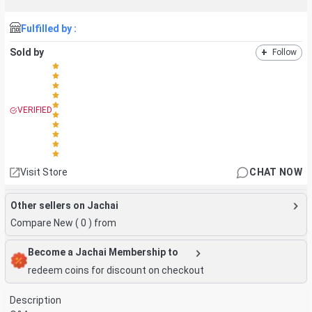
Fulfilled by :
Sold by
+
Follow
VERIFIED
Visit Store
CHAT NOW
Other sellers on Jachai
Compare New (
0
) from
Become a Jachai Membership to
redeem coins for discount on checkout
Description