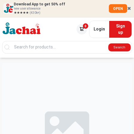
Download App to get 50% off
✖
OPEN
new user allowance
★★★★★
(430k+)
Sign
0
Login
up
Search