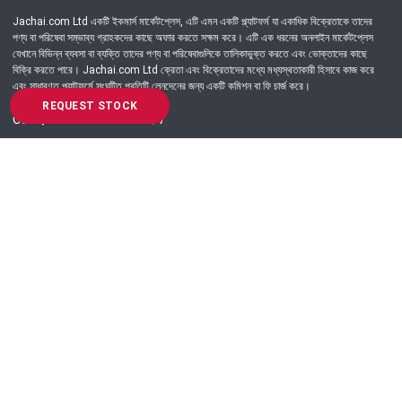
Jachai.com Ltd একটি ইকমার্স মার্কেটপ্লেস, এটি এমন একটি প্ল্যাটফর্ম যা একাধিক বিক্রেতাকে তাদের
পণ্য বা পরিষেবা সম্ভাব্য গ্রাহকদের কাছে অফার করতে সক্ষম করে। এটি এক ধরনের অনলাইন মার্কেটপ্লেস
যেখানে বিভিন্ন ব্যবসা বা ব্যক্তি তাদের পণ্য বা পরিষেবাগুলিকে তালিকাভুক্ত করতে এবং ভোক্তাদের কাছে
বিক্রি করতে পারে। Jachai.com Ltd ক্রেতা এবং বিক্রেতাদের মধ্যে মধ্যস্থতাকারী হিসাবে কাজ করে
এবং সাধারণত প্ল্যাটফর্মে সংঘটিত প্রতিটি লেনদেনের জন্য একটি কমিশন বা ফি চার্জ করে।
REQUEST STOCK
Got Question? Call us 24/7
09639-333444
Information
Customer Service
Order Process
About Us
Campaign Update
Returns & Refunds
News & Events
Terms & Conditions
Support & Helpline
Jachai Career Club
EMI Policy
Privacy Policy
Get in Touch
69/E, Green road, Panthapath, Dhaka-1215.
+880 9639-333444