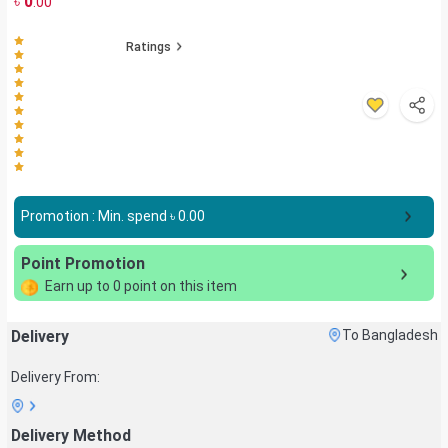
৳
0
.00
Ratings
Promotion : Min. spend ৳
0.00
Point Promotion
Earn up to
0
point on this item
Delivery
To Bangladesh
Delivery From:
Delivery Method