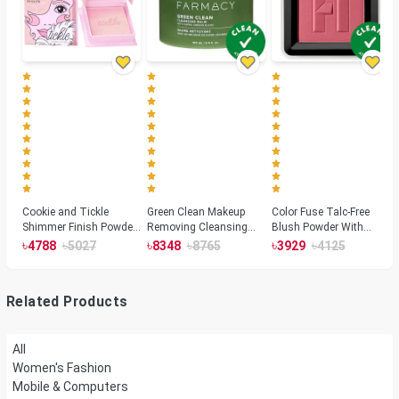
Cookie and Tickle
Green Clean Makeup
Color Fuse Talc-Free
Shimmer Finish Powder
Removing Cleansing
Blush Powder With
Highlighters
Balm
Fermented Arnica
৳
৳
৳
৳
৳
৳
4788
5027
8348
8765
3929
4125
Related Products
All
Women's Fashion
Mobile & Computers