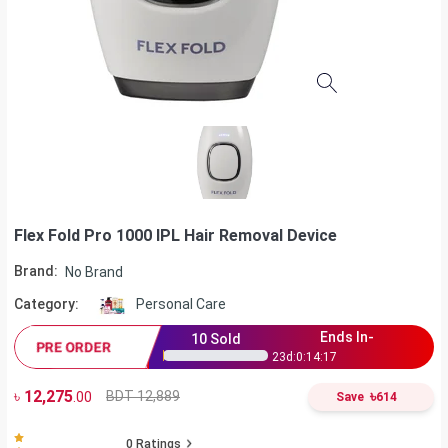
Flex Fold Pro 1000 IPL Hair Removal Device
Brand:
No Brand
Category:
Personal Care
Ends In-
10
Sold
PRE ORDER
23
d:
0
:
14
:
16
৳
12,275
৳
BDT 12,889
.00
Save
614
0
Ratings