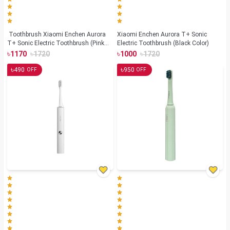
Toothbrush Xiaomi Enchen Aurora
Xiaomi Enchen Aurora T+ Sonic
T+ Sonic Electric Toothbrush (Pink
Electric Toothbrush (Black Color)
Color)
৳
৳
৳
৳
1170
1720
1000
1720
৳
৳
490
950
OFF
OFF