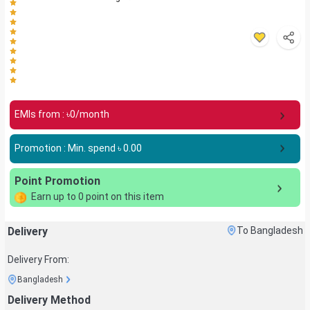
EMIs from : ৳
0
/month
Promotion : Min. spend ৳
0.00
Point Promotion
Earn up to
0
point on this item
Delivery
To Bangladesh
Delivery From:
Bangladesh
Delivery Method