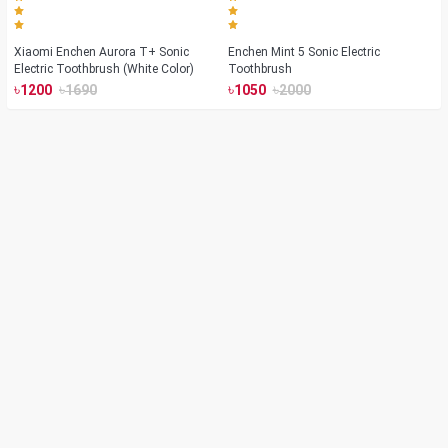
Xiaomi Enchen Aurora T+ Sonic
Enchen Mint 5 Sonic Electric
Electric Toothbrush (White Color)
Toothbrush
৳
৳
৳
৳
1200
1690
1050
2000