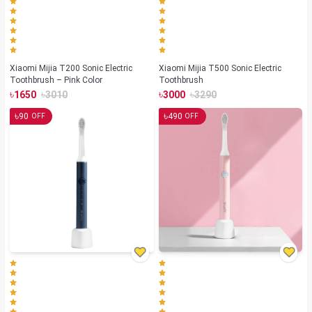
Xiaomi Mijia T200 Sonic Electric
Xiaomi Mijia T500 Sonic Electric
Toothbrush – Pink Color
Toothbrush
৳
৳
৳
৳
1650
3010
3000
3290
৳
৳
90
490
OFF
OFF