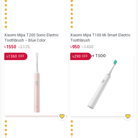
Xiaomi Mijia T200 Sonic Electric
Xiaomi Mijia T100 Mi Smart Electric
Toothbrush – Blue Color
Toothbrush
৳
৳
৳
৳
1550
2175
950
1400
৳
৳
1360
290
OFF
OFF