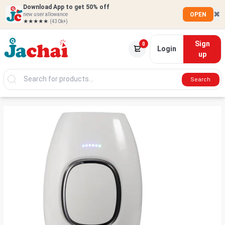
Download App to get 50% off
✖
OPEN
new user allowance
★★★★★
(430k+)
Sign
0
Login
up
Search