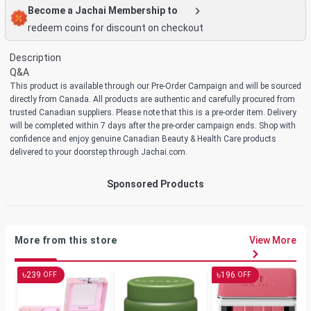
Become a Jachai Membership to
redeem coins for discount on checkout
Description
Q&A
This product is available through our Pre-Order Campaign and will be sourced
directly from Canada. All products are authentic and carefully procured from
trusted Canadian suppliers. Please note that this is a pre-order item. Delivery
will be completed within 7 days after the pre-order campaign ends. Shop with
confidence and enjoy genuine Canadian Beauty & Health Care products
delivered to your doorstep through Jachai.com.
Sponsored Products
More from this store
View More
৳
৳
239
196
OFF
OFF