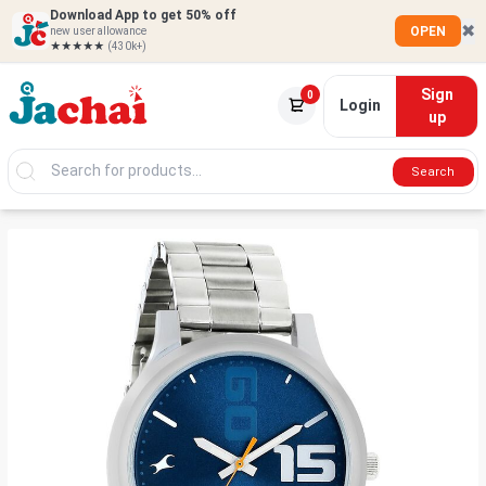
Download App to get 50% off
✖
OPEN
new user allowance
★★★★★
(430k+)
Sign
0
Login
up
Search