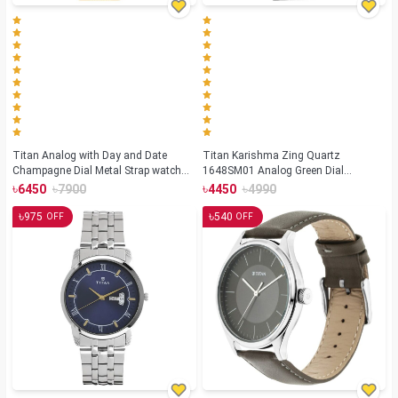
Titan Analog with Day and Date
Titan Karishma Zing Quartz
Champagne Dial Metal Strap watch
1648SM01 Analog Green Dial
for Men (NS-1580YM05)
Stainless Steel Strap Watch for Men
৳
৳
৳
৳
6450
7900
4450
4990
৳
৳
975
540
OFF
OFF