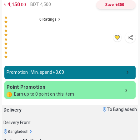
৳
4,150
৳
BDT 4,500
.00
Save
350
0
Ratings
Promotion : Min. spend ৳
0.00
Point Promotion
Earn up to
0
point on this item
Delivery
To Bangladesh
Delivery From:
Bangladesh