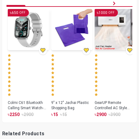
৳
৳
650
1000
OFF
OFF
Colmi C61 Bluetooth
9" x 12" Jachai Plastic
GearUP Remote
Calling Smart Watch-
Shopping Bag
Controlled AC Style
Silver Color
Room Heater 1800
৳
৳
৳
৳
৳
৳
2250
2900
15
15
2900
3900
Watts, Wall or Table
Mount
Related Products