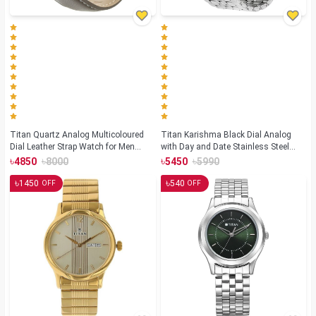
Titan Quartz Analog Multicoloured
Titan Karishma Black Dial Analog
Dial Leather Strap Watch for Men
with Day and Date Stainless Steel
(NS1729SL04)
Strap watch for Men(NS1636SM01)
৳
৳
৳
৳
4850
8000
5450
5990
৳
৳
1450
540
OFF
OFF