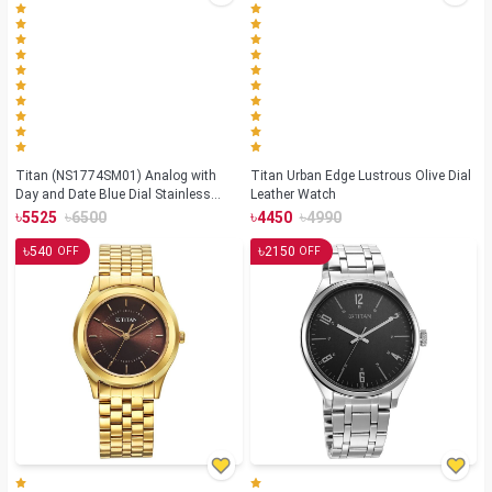
Titan (NS1774SM01) Analog with
Titan Urban Edge Lustrous Olive Dial
Day and Date Blue Dial Stainless
Leather Watch
Steel Strap watch for Men
৳
৳
৳
৳
5525
6500
4450
4990
৳
৳
540
2150
OFF
OFF