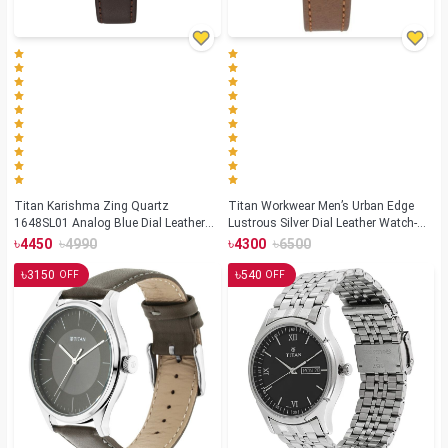
Titan Karishma Zing Quartz
Titan Workwear Men’s Urban Edge
1648SL01 Analog Blue Dial Leather
Lustrous Silver Dial Leather Watch-
Strap Watch for Men
1802SL01
৳
৳
৳
৳
4450
4990
4300
6500
৳
৳
3150
540
OFF
OFF