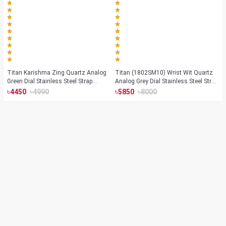
Titan Karishma Zing Quartz Analog
Titan (1802SM10) Wrist Wit Quartz
Green Dial Stainless Steel Strap
Analog Grey Dial Stainless Steel Strap
Watch For Men (1648YM06)
Watch for Men
৳
৳
৳
৳
4450
4990
5850
8000