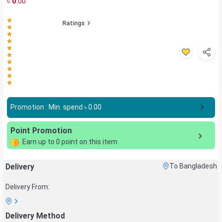
৳
0
.00
Ratings
Promotion : Min. spend ৳
0.00
Point Promotion
Earn up to
0
point on this item
Delivery
To Bangladesh
Delivery From:
Delivery Method