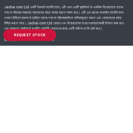
Jachai.com Ltd একটি ইকমার্স মার্কেটপ্লেস, এটি এমন একটি প্ল্যাটফর্ম যা একাধিক বিক্রেতাকে তাদের
পণ্য বা পরিষেবা সম্ভাব্য গ্রাহকদের কাছে অফার করতে সক্ষম করে। এটি এক ধরনের অনলাইন মার্কেটপ্লেস
যেখানে বিভিন্ন ব্যবসা বা ব্যক্তি তাদের পণ্য বা পরিষেবাগুলিকে তালিকাভুক্ত করতে এবং ভোক্তাদের কাছে
বিক্রি করতে পারে। Jachai.com Ltd ক্রেতা এবং বিক্রেতাদের মধ্যে মধ্যস্থতাকারী হিসাবে কাজ করে
এবং সাধারণত প্ল্যাটফর্মে সংঘটিত প্রতিটি লেনদেনের জন্য একটি কমিশন বা ফি চার্জ করে।
REQUEST STOCK
Got Question? Call us 24/7
09639-333444
Information
Customer Service
Order Process
About Us
Campaign Update
Returns & Refunds
News & Events
Terms & Conditions
Support & Helpline
Jachai Career Club
EMI Policy
Privacy Policy
Get in Touch
69/E, Green road, Panthapath, Dhaka-1215.
+880 9639-333444