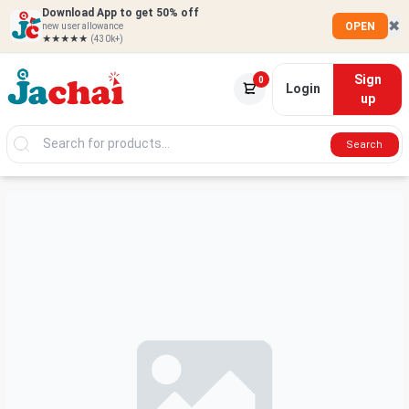
Download App to get 50% off
✖
OPEN
new user allowance
★★★★★
(430k+)
Sign
0
Login
up
Search