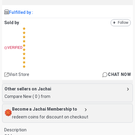
Fulfilled by :
Sold by
+
Follow
VERIFIED
Visit Store
CHAT NOW
Other sellers on Jachai
Compare New (
0
) from
Become a Jachai Membership to
redeem coins for discount on checkout
Description