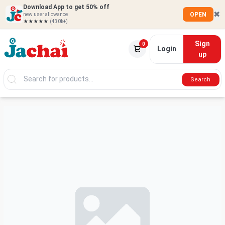
Download App to get 50% off
✖
OPEN
new user allowance
★★★★★
(430k+)
Sign
0
Login
up
Search