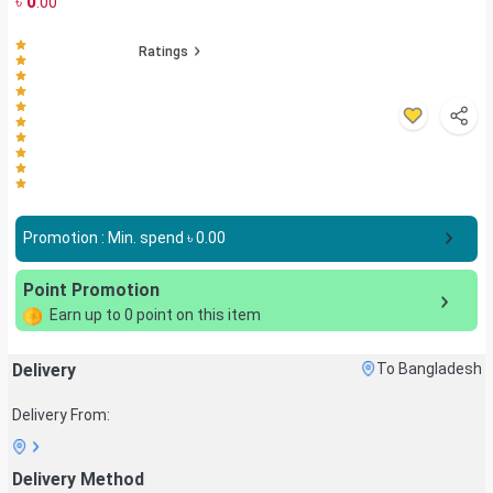
৳
0
.00
Ratings
Promotion : Min. spend ৳
0.00
Point Promotion
Earn up to
0
point on this item
Delivery
To Bangladesh
Delivery From:
Delivery Method