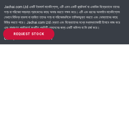
Jachai.com Ltd একটি ইকমার্স মার্কেটপ্লেস, এটি এমন একটি প্ল্যাটফর্ম যা একাধিক বিক্রেতাকে তাদের
পণ্য বা পরিষেবা সম্ভাব্য গ্রাহকদের কাছে অফার করতে সক্ষম করে। এটি এক ধরনের অনলাইন মার্কেটপ্লেস
যেখানে বিভিন্ন ব্যবসা বা ব্যক্তি তাদের পণ্য বা পরিষেবাগুলিকে তালিকাভুক্ত করতে এবং ভোক্তাদের কাছে
বিক্রি করতে পারে। Jachai.com Ltd ক্রেতা এবং বিক্রেতাদের মধ্যে মধ্যস্থতাকারী হিসাবে কাজ করে
এবং সাধারণত প্ল্যাটফর্মে সংঘটিত প্রতিটি লেনদেনের জন্য একটি কমিশন বা ফি চার্জ করে।
REQUEST STOCK
Got Question? Call us 24/7
09639-333444
Information
Customer Service
Order Process
About Us
Campaign Update
Returns & Refunds
News & Events
Terms & Conditions
Support & Helpline
Jachai Career Club
EMI Policy
Privacy Policy
Get in Touch
69/E, Green road, Panthapath, Dhaka-1215.
+880 9639-333444