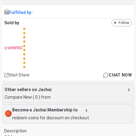
Fulfilled by :
Sold by
+
Follow
VERIFIED
Visit Store
CHAT NOW
Other sellers on Jachai
Compare New (
0
) from
Become a Jachai Membership to
redeem coins for discount on checkout
Description