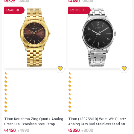
৳
৳
৳
৳
5525
6500
4450
4990
৳
৳
540
2150
OFF
OFF
Titan Karishma Zing Quartz Analog
Titan (1802SM10) Wrist Wit Quartz
Green Dial Stainless Steel Strap
Analog Grey Dial Stainless Steel Strap
Watch For Men (1648YM06)
Watch for Men
৳
৳
৳
৳
4450
4990
5850
8000