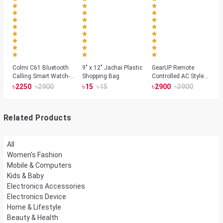
Colmi C61 Bluetooth
9" x 12" Jachai Plastic
GearUP Remote
Calling Smart Watch-
Shopping Bag
Controlled AC Style
Silver Color
Room Heater 1800
৳
৳
৳
৳
৳
৳
2250
2900
15
15
2900
3900
Watts, Wall or Table
Mount
Related Products
All
Women's Fashion
Mobile & Computers
Kids & Baby
Electronics Accessories
Electronics Device
Home & Lifestyle
Beauty & Health