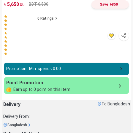
৳
5,650
৳
BDT 6,500
.00
Save
850
0
Ratings
Promotion : Min. spend ৳
0.00
Point Promotion
Earn up to
0
point on this item
Delivery
To Bangladesh
Delivery From:
Bangladesh