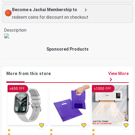
Become a Jachai Membership to
redeem coins for discount on checkout
Description
Sponsored Products
More from this store
View More
৳
৳
650
1000
OFF
OFF