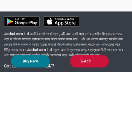
Jachai.com Ltd একটি ইকমার্স মার্কেটপ্লেস, এটি এমন একটি প্ল্যাটফর্ম যা একাধিক বিক্রেতাকে তাদের
পণ্য বা পরিষেবা সম্ভাব্য গ্রাহকদের কাছে অফার করতে সক্ষম করে। এটি এক ধরনের অনলাইন মার্কেটপ্লেস
যেখানে বিভিন্ন ব্যবসা বা ব্যক্তি তাদের পণ্য বা পরিষেবাগুলিকে তালিকাভুক্ত করতে এবং ভোক্তাদের কাছে
বিক্রি করতে পারে। Jachai.com Ltd ক্রেতা এবং বিক্রেতাদের মধ্যে মধ্যস্থতাকারী হিসাবে কাজ করে
এবং সাধারণত প্ল্যাটফর্মে সংঘটিত প্রতিটি লেনদেনের জন্য একটি কমিশন বা ফি চার্জ করে।
Buy Now
Add
Got Question? Call us 24/7
09639-333444
Information
Customer Service
Order Process
About Us
Campaign Update
Returns & Refunds
News & Events
Terms & Conditions
Support & Helpline
Jachai Career Club
EMI Policy
Privacy Policy