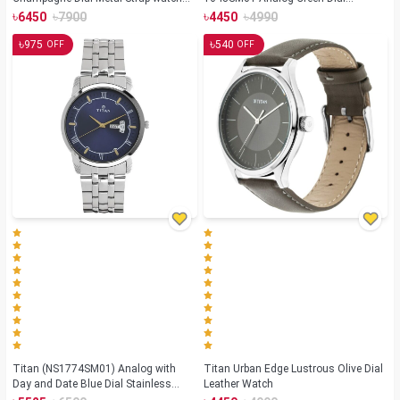
for Men (NS-1580YM05)
Stainless Steel Strap Watch for Men
৳
৳
৳
৳
6450
7900
4450
4990
৳
৳
975
540
OFF
OFF
Titan (NS1774SM01) Analog with
Titan Urban Edge Lustrous Olive Dial
Day and Date Blue Dial Stainless
Leather Watch
Steel Strap watch for Men