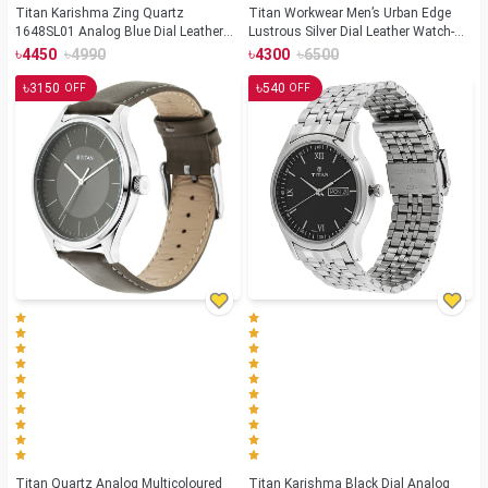
Titan Karishma Zing Quartz
Titan Workwear Men’s Urban Edge
1648SL01 Analog Blue Dial Leather
Lustrous Silver Dial Leather Watch-
Strap Watch for Men
1802SL01
৳
৳
৳
৳
4450
4990
4300
6500
৳
৳
3150
540
OFF
OFF
Titan Quartz Analog Multicoloured
Titan Karishma Black Dial Analog