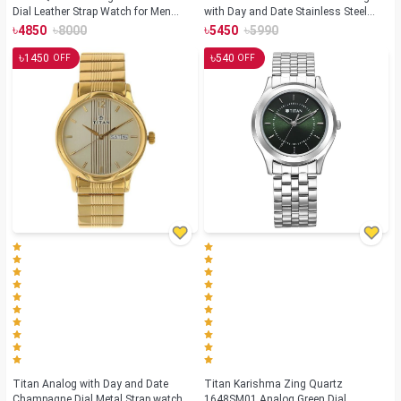
Dial Leather Strap Watch for Men
with Day and Date Stainless Steel
(NS1729SL04)
Strap watch for Men(NS1636SM01)
৳
৳
৳
৳
4850
8000
5450
5990
৳
৳
1450
540
OFF
OFF
Titan Analog with Day and Date
Titan Karishma Zing Quartz
Champagne Dial Metal Strap watch
1648SM01 Analog Green Dial