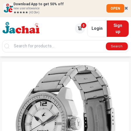
Download App to get 50% off
✖
OPEN
new user allowance
★★★★★
(430k+)
Sign
0
Login
up
Search