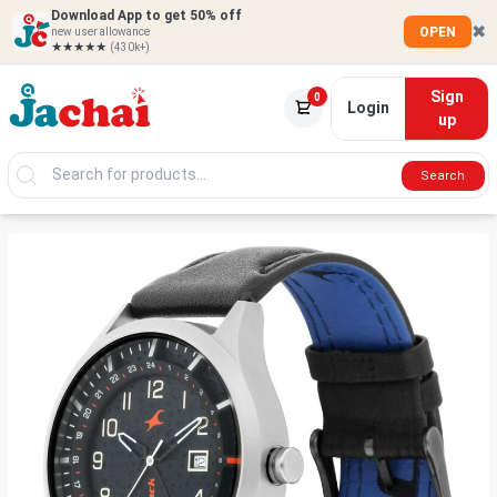
Download App to get 50% off
✖
OPEN
new user allowance
★★★★★
(430k+)
Sign
0
Login
up
Search