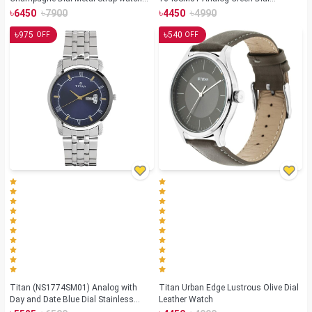
for Men (NS-1580YM05)
Stainless Steel Strap Watch for Men
৳
৳
৳
৳
6450
7900
4450
4990
৳
৳
975
540
OFF
OFF
Titan (NS1774SM01) Analog with
Titan Urban Edge Lustrous Olive Dial
Day and Date Blue Dial Stainless
Leather Watch
Steel Strap watch for Men