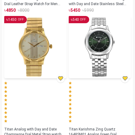
Dial Leather Strap Watch for Men
with Day and Date Stainless Steel
(NS1729SL04)
Strap watch for Men(NS1636SM01)
৳
৳
৳
৳
4850
8000
5450
5990
৳
৳
1450
540
OFF
OFF
Titan Analog with Day and Date
Titan Karishma Zing Quartz
Champagne Dial Metal Strap watch
1648SM01 Analog Green Dial