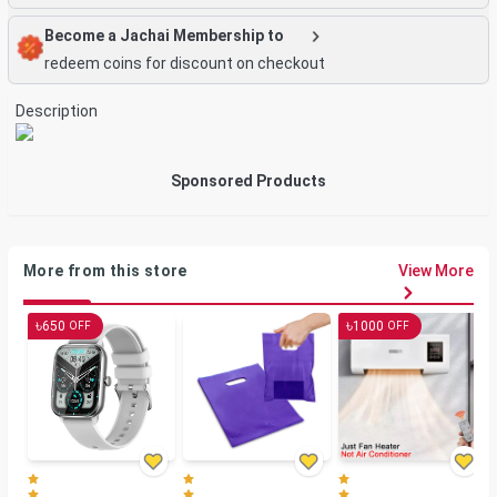
Become a Jachai Membership to
redeem coins for discount on checkout
Description
Sponsored Products
More from this store
View More
৳
৳
650
1000
OFF
OFF