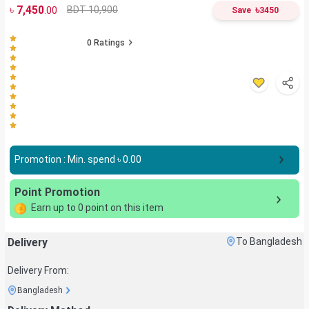
৳
7,450
৳
BDT 10,900
.00
Save
3450
0
Ratings
Promotion : Min. spend ৳
0.00
Point Promotion
Earn up to
0
point on this item
Delivery
To Bangladesh
Delivery From:
Bangladesh