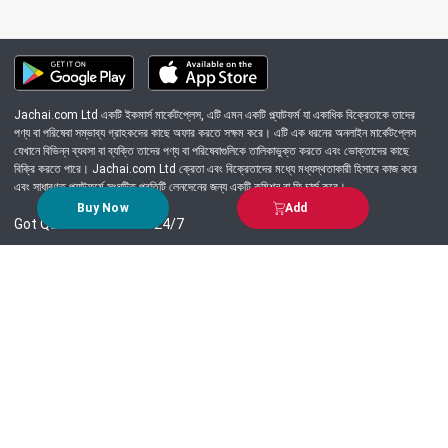
Jachai.com Ltd একটি ইকমার্স মার্কেটপ্লেস, এটি এমন একটি প্ল্যাটফর্ম যা একাধিক বিক্রেতাকে তাদের
পণ্য বা পরিষেবা সম্ভাব্য গ্রাহকদের কাছে অফার করতে সক্ষম করে। এটি এক ধরনের অনলাইন মার্কেটপ্লেস
যেখানে বিভিন্ন ব্যবসা বা ব্যক্তি তাদের পণ্য বা পরিষেবাগুলিকে তালিকাভুক্ত করতে এবং ভোক্তাদের কাছে
বিক্রি করতে পারে। Jachai.com Ltd ক্রেতা এবং বিক্রেতাদের মধ্যে মধ্যস্থতাকারী হিসাবে কাজ করে
এবং সাধারণত প্ল্যাটফর্মে সংঘটিত প্রতিটি লেনদেনের জন্য একটি কমিশন বা ফি চার্জ করে।
Buy Now
Add
Got Question? Call us 24/7
09639-333444
Information
Customer Service
Order Process
About Us
Campaign Update
Returns & Refunds
News & Events
Terms & Conditions
Support & Helpline
Jachai Career Club
EMI Policy
Privacy Policy