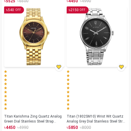
৳
৳
৳
৳
5525
6500
4450
4990
৳
৳
540
2150
OFF
OFF
Titan Karishma Zing Quartz Analog
Titan (1802SM10) Wrist Wit Quartz
Green Dial Stainless Steel Strap
Analog Grey Dial Stainless Steel Strap
Watch For Men (1648YM06)
Watch for Men
৳
৳
৳
৳
4450
4990
5850
8000