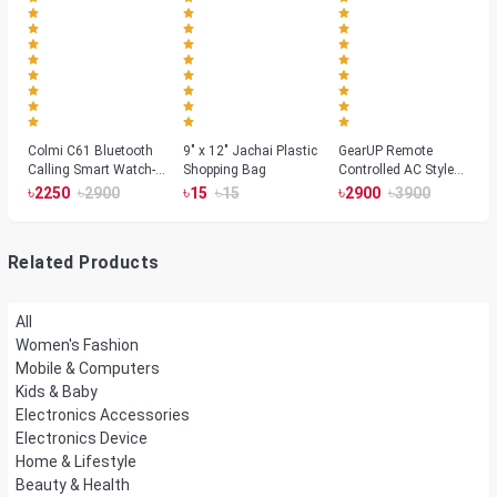
Colmi C61 Bluetooth
9" x 12" Jachai Plastic
GearUP Remote
Calling Smart Watch-
Shopping Bag
Controlled AC Style
Silver Color
Room Heater 1800
৳
৳
৳
৳
৳
৳
2250
2900
15
15
2900
3900
Watts, Wall or Table
Mount
Related Products
All
Women's Fashion
Mobile & Computers
Kids & Baby
Electronics Accessories
Electronics Device
Home & Lifestyle
Beauty & Health