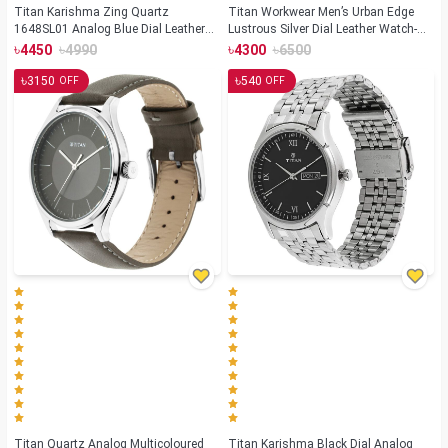
Titan Karishma Zing Quartz
Titan Workwear Men’s Urban Edge
1648SL01 Analog Blue Dial Leather
Lustrous Silver Dial Leather Watch-
Strap Watch for Men
1802SL01
৳
৳
৳
৳
4450
4990
4300
6500
৳
৳
3150
540
OFF
OFF
Titan Quartz Analog Multicoloured
Titan Karishma Black Dial Analog