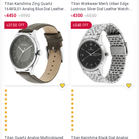
Titan Karishma Zing Quartz
Titan Workwear Men’s Urban Edge
1648SL01 Analog Blue Dial Leather
Lustrous Silver Dial Leather Watch-
Strap Watch for Men
1802SL01
৳
৳
৳
৳
4450
4990
4300
6500
৳
৳
3150
540
OFF
OFF
Titan Quartz Analog Multicoloured
Titan Karishma Black Dial Analog