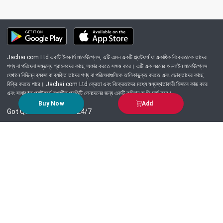
Jachai.com Ltd একটি ইকমার্স মার্কেটপ্লেস, এটি এমন একটি প্ল্যাটফর্ম যা একাধিক বিক্রেতাকে তাদের
পণ্য বা পরিষেবা সম্ভাব্য গ্রাহকদের কাছে অফার করতে সক্ষম করে। এটি এক ধরনের অনলাইন মার্কেটপ্লেস
যেখানে বিভিন্ন ব্যবসা বা ব্যক্তি তাদের পণ্য বা পরিষেবাগুলিকে তালিকাভুক্ত করতে এবং ভোক্তাদের কাছে
বিক্রি করতে পারে। Jachai.com Ltd ক্রেতা এবং বিক্রেতাদের মধ্যে মধ্যস্থতাকারী হিসাবে কাজ করে
এবং সাধারণত প্ল্যাটফর্মে সংঘটিত প্রতিটি লেনদেনের জন্য একটি কমিশন বা ফি চার্জ করে।
Buy Now
Add
Got Question? Call us 24/7
09639-333444
Information
Customer Service
Order Process
About Us
Campaign Update
Returns & Refunds
News & Events
Terms & Conditions
Support & Helpline
Jachai Career Club
EMI Policy
Privacy Policy