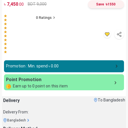
৳
7,450
৳
BDT 9,000
.00
Save
1550
0
Ratings
Promotion : Min. spend ৳
0.00
Point Promotion
Earn up to
0
point on this item
Delivery
To Bangladesh
Delivery From:
Bangladesh