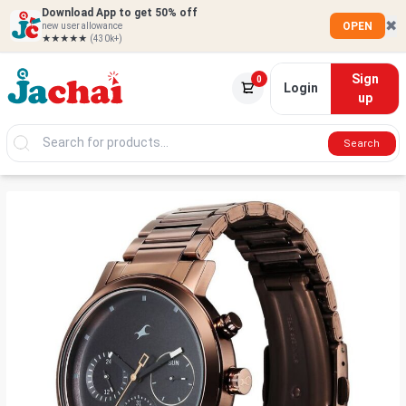
Download App to get 50% off
✖
OPEN
new user allowance
★★★★★
(430k+)
Sign
0
Login
up
Search