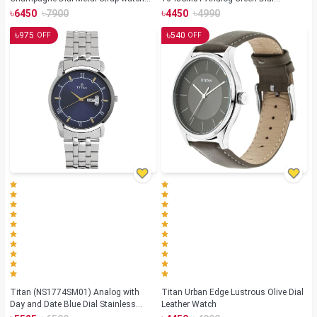
for Men (NS-1580YM05)
Stainless Steel Strap Watch for Men
৳
৳
৳
৳
6450
7900
4450
4990
৳
৳
975
540
OFF
OFF
Titan (NS1774SM01) Analog with
Titan Urban Edge Lustrous Olive Dial
Day and Date Blue Dial Stainless
Leather Watch
Steel Strap watch for Men