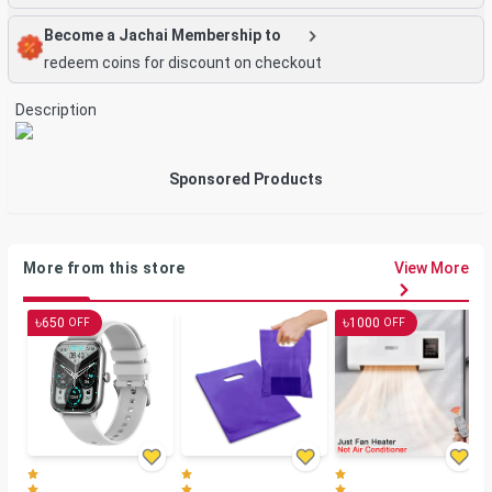
Become a Jachai Membership to
redeem coins for discount on checkout
Description
Sponsored Products
More from this store
View More
৳
৳
650
1000
OFF
OFF