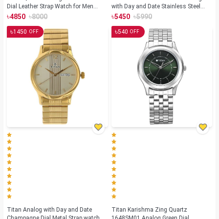
Dial Leather Strap Watch for Men
with Day and Date Stainless Steel
(NS1729SL04)
Strap watch for Men(NS1636SM01)
৳
৳
৳
৳
4850
8000
5450
5990
৳
৳
1450
540
OFF
OFF
Titan Analog with Day and Date
Titan Karishma Zing Quartz
Champagne Dial Metal Strap watch
1648SM01 Analog Green Dial