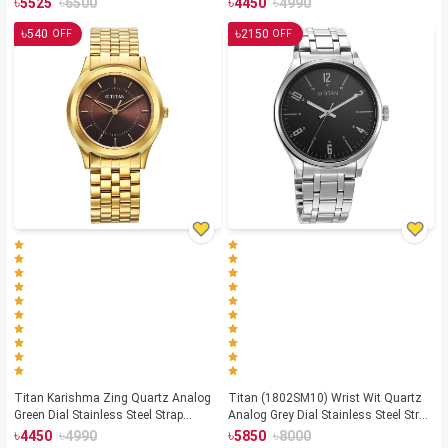
৳
৳
৳
৳
5525
6500
4450
4990
৳
৳
540
2150
OFF
OFF
Titan Karishma Zing Quartz Analog
Titan (1802SM10) Wrist Wit Quartz
Green Dial Stainless Steel Strap
Analog Grey Dial Stainless Steel Strap
Watch For Men (1648YM06)
Watch for Men
৳
৳
৳
৳
4450
4990
5850
8000