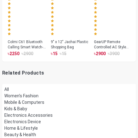
Colmi C61 Bluetooth
9" x 12" Jachai Plastic
GearUP Remote
Calling Smart Watch-
Shopping Bag
Controlled AC Style
Silver Color
Room Heater 1800
৳
৳
৳
৳
৳
৳
2250
2900
15
15
2900
3900
Watts, Wall or Table
Mount
Related Products
All
Women's Fashion
Mobile & Computers
Kids & Baby
Electronics Accessories
Electronics Device
Home & Lifestyle
Beauty & Health