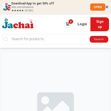
Download App to get 50% off
✖
OPEN
new user allowance
★★★★★
(430k+)
Sign
0
Login
up
Search