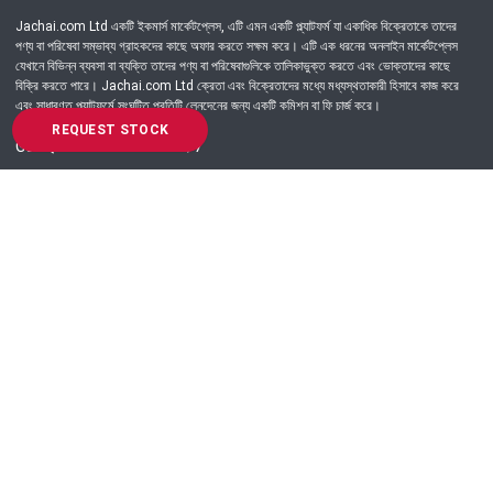
Jachai.com Ltd একটি ইকমার্স মার্কেটপ্লেস, এটি এমন একটি প্ল্যাটফর্ম যা একাধিক বিক্রেতাকে তাদের
পণ্য বা পরিষেবা সম্ভাব্য গ্রাহকদের কাছে অফার করতে সক্ষম করে। এটি এক ধরনের অনলাইন মার্কেটপ্লেস
যেখানে বিভিন্ন ব্যবসা বা ব্যক্তি তাদের পণ্য বা পরিষেবাগুলিকে তালিকাভুক্ত করতে এবং ভোক্তাদের কাছে
বিক্রি করতে পারে। Jachai.com Ltd ক্রেতা এবং বিক্রেতাদের মধ্যে মধ্যস্থতাকারী হিসাবে কাজ করে
এবং সাধারণত প্ল্যাটফর্মে সংঘটিত প্রতিটি লেনদেনের জন্য একটি কমিশন বা ফি চার্জ করে।
REQUEST STOCK
Got Question? Call us 24/7
09639-333444
Information
Customer Service
Order Process
About Us
Campaign Update
Returns & Refunds
News & Events
Terms & Conditions
Support & Helpline
Jachai Career Club
EMI Policy
Privacy Policy
Get in Touch
69/E, Green road, Panthapath, Dhaka-1215.
+880 9639-333444