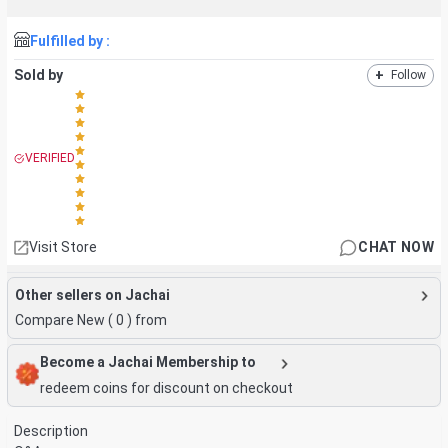
Fulfilled by :
Sold by
+
Follow
VERIFIED
Visit Store
CHAT NOW
Other sellers on Jachai
Compare New (
0
) from
Become a Jachai Membership to
redeem coins for discount on checkout
Description