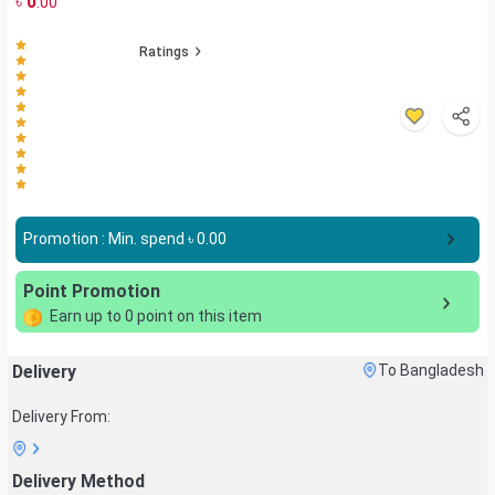
৳
0
.00
Ratings
Promotion : Min. spend ৳
0.00
Point Promotion
Earn up to
0
point on this item
Delivery
To Bangladesh
Delivery From:
Delivery Method