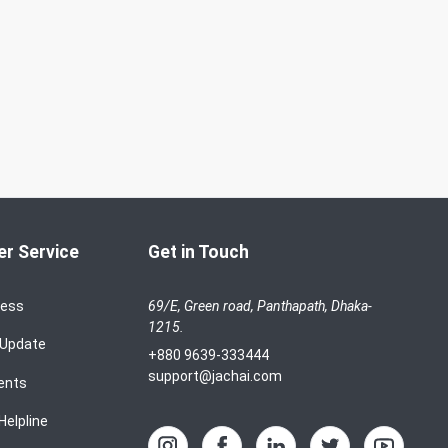
r Service
Get in Touch
cess
69/E, Green road, Panthapath, Dhaka-
1215.
 Update
+880 9639-333444
support@jachai.com
ents
Helpline