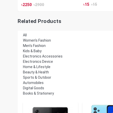
৳
15
৳
15
৳
2250
৳
2900
Related Products
All
Women's Fashion
Men's Fashion
Kids & Baby
Electronics Accessories
Electronics Device
Home & Lifestyle
Beauty & Health
Sports & Outdoor
Automobiles
Digital Goods
Books & Stationery