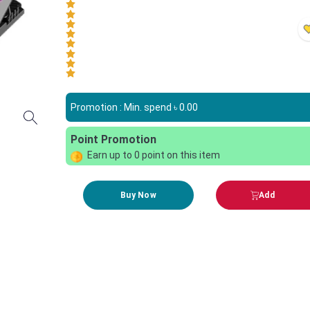
Promotion : Min. spend ৳
0.00
Point Promotion
Earn up to
0
point on this item
Buy Now
Add