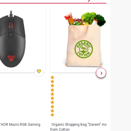
৳
80
 THOR Macro RGB Gaming
Organic Shopping Bag "Darwin" made
Geeo
from Cotton
Watch