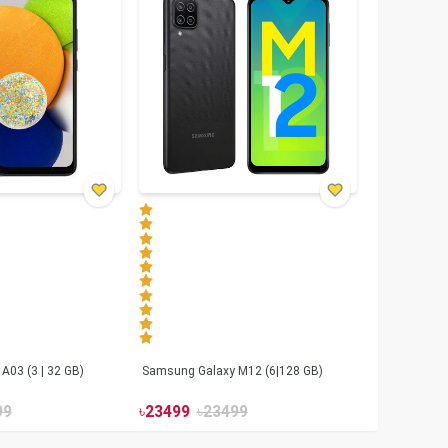
Samsung Galaxy A03 (3 | 32 GB)
Samsung Galaxy M12 (6|128 GB)
99
৳
23499
৳
23499