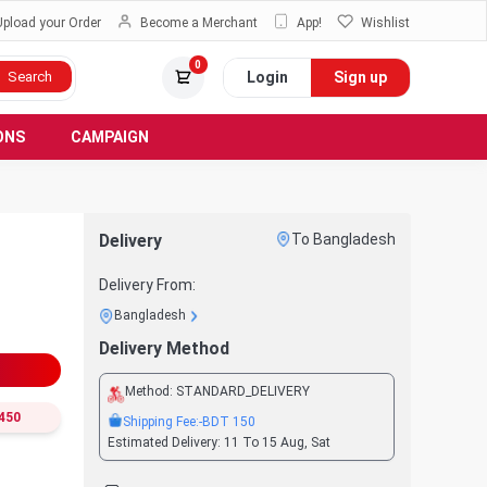
Upload your Order
Become a Merchant
App!
Wishlist
0
Login
Sign up
Search
ONS
CAMPAIGN
Delivery
To Bangladesh
Delivery From:
Bangladesh
Delivery Method
Method:
STANDARD_DELIVERY
450
Shipping Fee:
-BDT
150
Estimated Delivery:
11 To 15 Aug, Sat