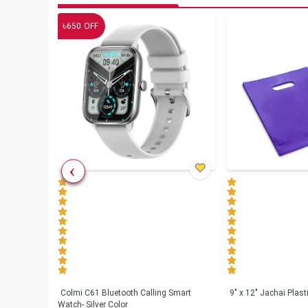
৳
650
OFF
less
Colmi C61 Bluetooth Calling Smart
9" x 12" Jachai Plas
Watch- Silver Color