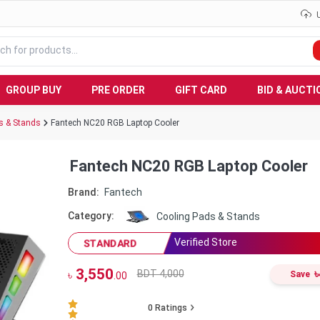
GROUP BUY
PRE ORDER
GIFT CARD
BID & AUCTI
s & Stands
Fantech NC20 RGB Laptop Cooler
Fantech NC20 RGB Laptop Cooler
Brand:
Fantech
Category:
Cooling Pads & Stands
Verified Store
STANDARD
3,550
৳
BDT 4,000
৳
Save
.00
0
Ratings