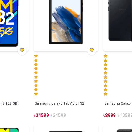
 (8|128 GB)
Samsung Galaxy Tab A8 3 | 32
৳
34599
৳
34599
৳
8999
৳
1059