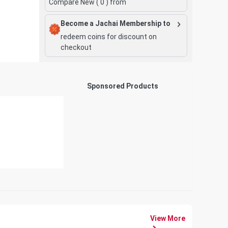
Compare New (
0
) from
Become a Jachai Membership to
redeem coins for discount on
checkout
Sponsored Products
View More