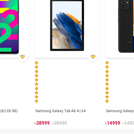
(6|128 GB)
Samsung Galaxy Tab A8 4 | 64
৳
38999
৳
38999
৳
14999
৳
149