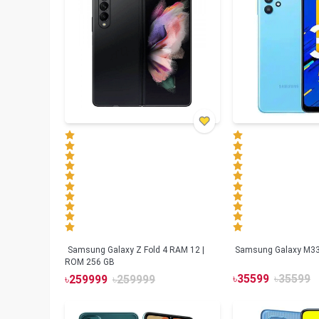
Samsung Galaxy Z Fold 4 RAM 12 |
Samsung Galaxy M33
ROM 256 GB
৳
35599
৳
35599
৳
259999
৳
259999