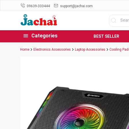
09639-333444
support@jachai.com
Categories
BEST SELLER
Home
Electronics Accessories
Laptop Accessories
Cooling Pad