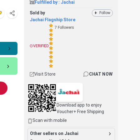
Fulfilled by :
Jachai
Sold by
+
Follow
Jachai Flagship Store
7
Followers
VERIFIED
Visit Store
CHAT NOW
Download app to enjoy
Voucher+ Free Shipping
Scan with mobile
Other sellers on Jachai