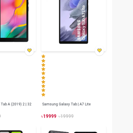
Samsung Galaxy Tab A (2019) 2 | 32
Samsung Galaxy Tab | A7 Lite
9
৳
19999
৳
19999