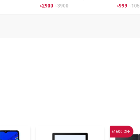
Mount
৳
2900
৳
3900
৳
999
৳
105
৳
1600
OFF