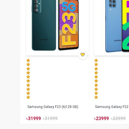
Samsung Galaxy F23 (6|128 GB)
Samsung Galaxy F22 
৳
31999
৳
31999
৳
23999
৳
23999