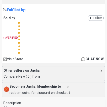
Fulfilled by :
Sold by
+
Follow
VERIFIED
Visit Store
CHAT NOW
Other sellers on Jachai
Compare New (
0
) from
Become a Jachai Membership to
redeem coins for discount on checkout
Description