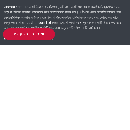
Jachai.com Ltd একটি ইকমার্স মার্কেটপ্লেস, এটি এমন একটি প্ল্যাটফর্ম যা একাধিক বিক্রেতাকে তাদের
পণ্য বা পরিষেবা সম্ভাব্য গ্রাহকদের কাছে অফার করতে সক্ষম করে। এটি এক ধরনের অনলাইন মার্কেটপ্লেস
যেখানে বিভিন্ন ব্যবসা বা ব্যক্তি তাদের পণ্য বা পরিষেবাগুলিকে তালিকাভুক্ত করতে এবং ভোক্তাদের কাছে
বিক্রি করতে পারে। Jachai.com Ltd ক্রেতা এবং বিক্রেতাদের মধ্যে মধ্যস্থতাকারী হিসাবে কাজ করে
এবং সাধারণত প্ল্যাটফর্মে সংঘটিত প্রতিটি লেনদেনের জন্য একটি কমিশন বা ফি চার্জ করে।
REQUEST STOCK
Got Question? Call us 24/7
09639-333444
Information
Customer Service
Order Process
About Us
Campaign Update
Returns & Refunds
News & Events
Terms & Conditions
Support & Helpline
Jachai Career Club
EMI Policy
Privacy Policy
Get in Touch
69/E, Green road, Panthapath, Dhaka-1215.
+880 9639-333444