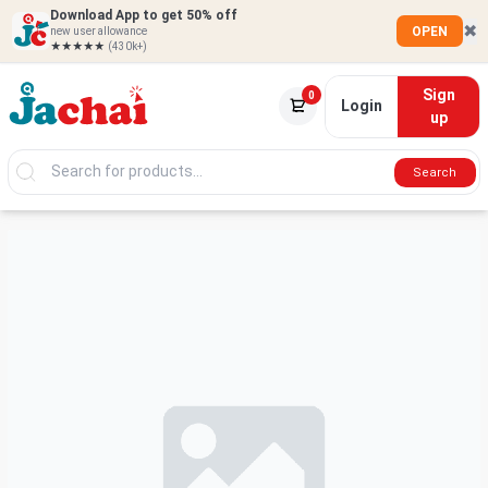
Download App to get 50% off
✖
OPEN
new user allowance
★★★★★
(430k+)
Sign
0
Login
up
Search