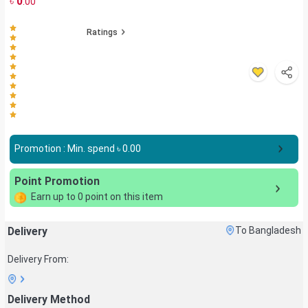
৳
0
.00
Ratings
Promotion : Min. spend ৳
0.00
Point Promotion
Earn up to
0
point on this item
Delivery
To Bangladesh
Delivery From:
Delivery Method