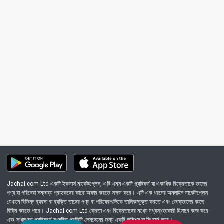
Jachai.com Ltd একটি ইকমার্স মার্কেটপ্লেস, এটি এমন একটি প্ল্যাটফর্ম যা একাধিক বিক্রেতাকে তাদের
পণ্য বা পরিষেবা সম্ভাব্য গ্রাহকদের কাছে অফার করতে সক্ষম করে। এটি এক ধরনের অনলাইন মার্কেটপ্লেস
যেখানে বিভিন্ন ব্যবসা বা ব্যক্তি তাদের পণ্য বা পরিষেবাগুলিকে তালিকাভুক্ত করতে এবং ভোক্তাদের কাছে
বিক্রি করতে পারে। Jachai.com Ltd ক্রেতা এবং বিক্রেতাদের মধ্যে মধ্যস্থতাকারী হিসাবে কাজ করে
এবং সাধারণত প্ল্যাটফর্মে সংঘটিত প্রতিটি লেনদেনের জন্য একটি কমিশন বা ফি চার্জ করে।