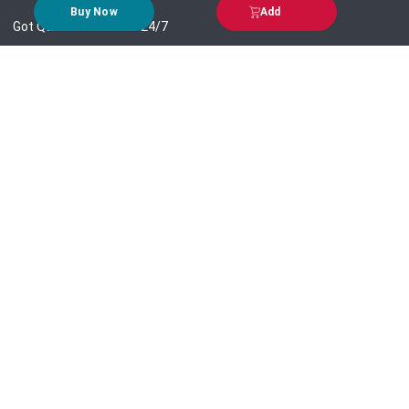
Buy Now
Add
Got Question? Call us 24/7
09639-333444
Information
Customer Service
Order Process
About Us
Campaign Update
Returns & Refunds
News & Events
Terms & Conditions
Support & Helpline
Jachai Career Club
EMI Policy
Privacy Policy
Get in Touch
69/E, Green road, Panthapath, Dhaka-1215.
+880 9639-333444
support@jachai.com