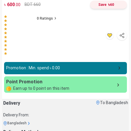
৳
600
৳
BDT 660
.00
Save
60
0
Ratings
Promotion : Min. spend ৳
0.00
Point Promotion
Earn up to
0
point on this item
Delivery
To Bangladesh
Delivery From:
Bangladesh