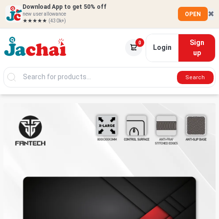
Download App to get 50% off
✖
OPEN
new user allowance
★★★★★
(430k+)
Sign
0
Login
up
Search