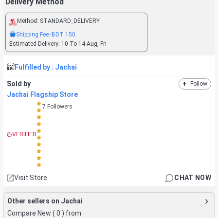
Delivery Method
Method:
STANDARD_DELIVERY
Shipping Fee:
-BDT
150
Estimated Delivery:
10 To 14 Aug, Fri
Fulfilled by :
Jachai
Sold by
+
Follow
Jachai Flagship Store
7
Followers
VERIFIED
Visit Store
CHAT NOW
Other sellers on Jachai
Compare New (
0
) from