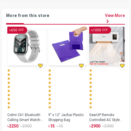
More from this store
View More
৳
৳
650
1000
OFF
OFF
Colmi C61 Bluetooth
9" x 12" Jachai Plastic
GearUP Remote
Calling Smart Watch-
Shopping Bag
Controlled AC Style
Silver Color
Room Heater 1800
৳
৳
৳
৳
৳
৳
2250
2900
15
15
2900
3900
Watts, Wall or Table