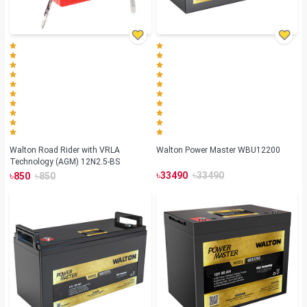
Walton Road Rider with VRLA
Walton Power Master WBU12200
Technology (AGM) 12N2.5-BS
৳
৳
৳
৳
33490
33490
850
850