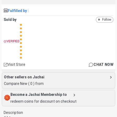
Fulfilled by :
Sold by
+
Follow
VERIFIED
Visit Store
CHAT NOW
Other sellers on Jachai
Compare New (
0
) from
Become a Jachai Membership to
redeem coins for discount on checkout
Description