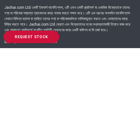
Jachai.com Ltd একটি ইকমার্স মার্কেটপ্লেস, এটি এমন একটি প্ল্যাটফর্ম যা একাধিক বিক্রেতাকে তাদের
পণ্য বা পরিষেবা সম্ভাব্য গ্রাহকদের কাছে অফার করতে সক্ষম করে। এটি এক ধরনের অনলাইন মার্কেটপ্লেস
যেখানে বিভিন্ন ব্যবসা বা ব্যক্তি তাদের পণ্য বা পরিষেবাগুলিকে তালিকাভুক্ত করতে এবং ভোক্তাদের কাছে
বিক্রি করতে পারে। Jachai.com Ltd ক্রেতা এবং বিক্রেতাদের মধ্যে মধ্যস্থতাকারী হিসাবে কাজ করে
এবং সাধারণত প্ল্যাটফর্মে সংঘটিত প্রতিটি লেনদেনের জন্য একটি কমিশন বা ফি চার্জ করে।
REQUEST STOCK
Got Question? Call us 24/7
09639-333444
Information
Customer Service
Order Process
About Us
Campaign Update
Returns & Refunds
News & Events
Terms & Conditions
Support & Helpline
Jachai Career Club
EMI Policy
Privacy Policy
Get in Touch
69/E, Green road, Panthapath, Dhaka-1215.
+880 9639-333444