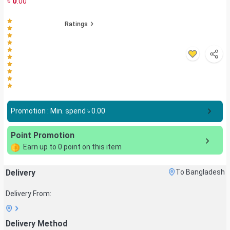
৳
0
.00
Ratings
Promotion : Min. spend ৳
0.00
Point Promotion
Earn up to
0
point on this item
Delivery
To Bangladesh
Delivery From:
Delivery Method