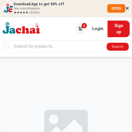
Download App to get 50% off
✖
OPEN
new user allowance
★★★★★
(430k+)
Sign
0
Login
up
Search