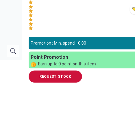
Promotion : Min. spend ৳
0.00
Point Promotion
Earn up to
0
point on this item
REQUEST STOCK