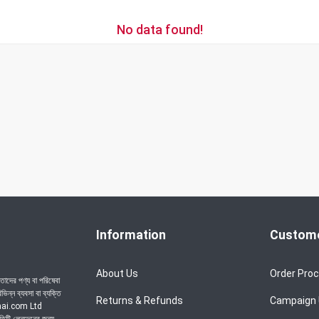
No data found!
Information
Custome
About Us
Order Pro
াদের পণ্য বা পরিষেবা
ন্ন ব্যবসা বা ব্যক্তি
Returns & Refunds
Campaign
achai.com Ltd