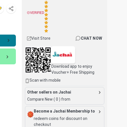
VERIFIED
Visit Store
CHAT NOW
Download app to enjoy
Voucher+ Free Shipping
Scan with mobile
Other sellers on Jachai
Compare New (
0
) from
Become a Jachai Membership to
redeem coins for discount on
checkout