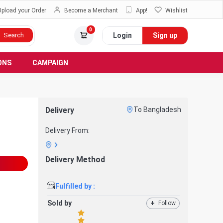
Upload your Order
Become a Merchant
App!
Wishlist
0
Login
Sign up
Search
ONS
CAMPAIGN
Delivery
To Bangladesh
Delivery From:
Delivery Method
Fulfilled by :
Sold by
+
Follow