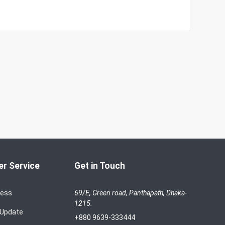
r Service
Get in Touch
cess
69/E, Green road, Panthapath, Dhaka-
1215.
 Update
+880 9639-333444