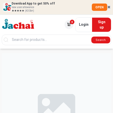
Download App to get 50% off
✖
OPEN
new user allowance
★★★★★
(430k+)
Sign
0
Login
up
Search