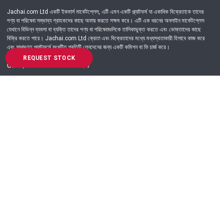
Jachai.com Ltd একটি ইকমার্স মার্কেটপ্লেস, এটি এমন একটি প্ল্যাটফর্ম যা একাধিক বিক্রেতাকে তাদের
পণ্য বা পরিষেবা সম্ভাব্য গ্রাহকদের কাছে অফার করতে সক্ষম করে। এটি এক ধরনের অনলাইন মার্কেটপ্লেস
যেখানে বিভিন্ন ব্যবসা বা ব্যক্তি তাদের পণ্য বা পরিষেবাগুলিকে তালিকাভুক্ত করতে এবং ভোক্তাদের কাছে
বিক্রি করতে পারে। Jachai.com Ltd ক্রেতা এবং বিক্রেতাদের মধ্যে মধ্যস্থতাকারী হিসাবে কাজ করে
এবং সাধারণত প্ল্যাটফর্মে সংঘটিত প্রতিটি লেনদেনের জন্য একটি কমিশন বা ফি চার্জ করে।
REQUEST STOCK
Got Question? Call us 24/7
09639-333444
Information
Customer Service
Order Process
About Us
Campaign Update
Returns & Refunds
News & Events
Terms & Conditions
Support & Helpline
Jachai Career Club
EMI Policy
Privacy Policy
Get in Touch
69/E, Green road, Panthapath, Dhaka-1215.
+880 9639-333444