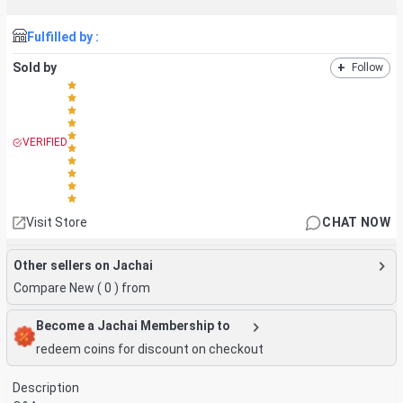
Fulfilled by :
Sold by
+
Follow
VERIFIED
Visit Store
CHAT NOW
Other sellers on Jachai
Compare New (
0
) from
Become a Jachai Membership to
redeem coins for discount on checkout
Description