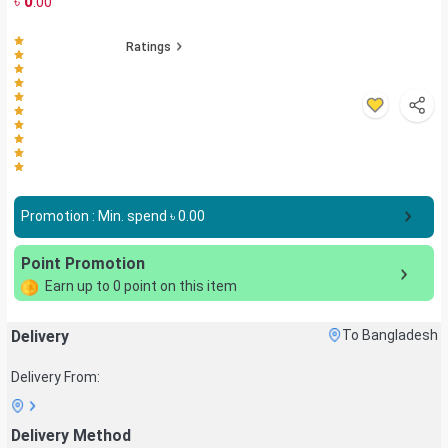
৳
0
.00
Ratings
Promotion : Min. spend ৳
0.00
Point Promotion
Earn up to
0
point on this item
Delivery
To Bangladesh
Delivery From:
Delivery Method