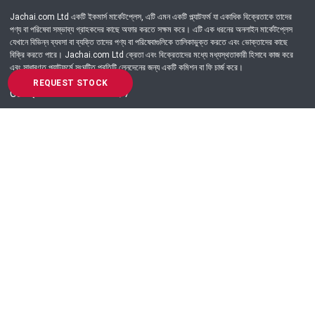
Jachai.com Ltd একটি ইকমার্স মার্কেটপ্লেস, এটি এমন একটি প্ল্যাটফর্ম যা একাধিক বিক্রেতাকে তাদের
পণ্য বা পরিষেবা সম্ভাব্য গ্রাহকদের কাছে অফার করতে সক্ষম করে। এটি এক ধরনের অনলাইন মার্কেটপ্লেস
যেখানে বিভিন্ন ব্যবসা বা ব্যক্তি তাদের পণ্য বা পরিষেবাগুলিকে তালিকাভুক্ত করতে এবং ভোক্তাদের কাছে
বিক্রি করতে পারে। Jachai.com Ltd ক্রেতা এবং বিক্রেতাদের মধ্যে মধ্যস্থতাকারী হিসাবে কাজ করে
এবং সাধারণত প্ল্যাটফর্মে সংঘটিত প্রতিটি লেনদেনের জন্য একটি কমিশন বা ফি চার্জ করে।
REQUEST STOCK
Got Question? Call us 24/7
09639-333444
Information
Customer Service
Order Process
About Us
Campaign Update
Returns & Refunds
News & Events
Terms & Conditions
Support & Helpline
Jachai Career Club
EMI Policy
Privacy Policy
Get in Touch
69/E, Green road, Panthapath, Dhaka-1215.
+880 9639-333444