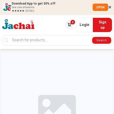
Download App to get 50% off
✖
OPEN
new user allowance
★★★★★
(430k+)
Sign
0
Login
up
Search