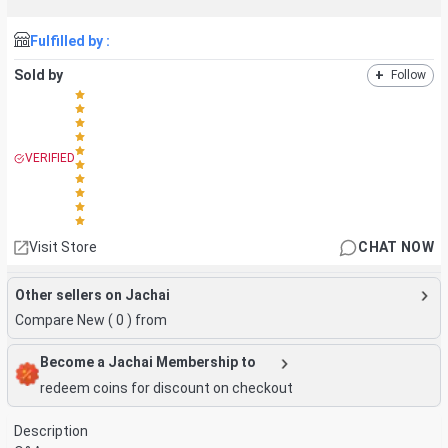
Fulfilled by :
Sold by
+
Follow
VERIFIED
Visit Store
CHAT NOW
Other sellers on Jachai
Compare New (
0
) from
Become a Jachai Membership to
redeem coins for discount on checkout
Description