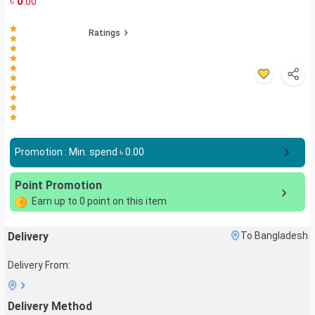
৳
0
.00
Ratings
Promotion : Min. spend ৳
0.00
Point Promotion
Earn up to
0
point on this item
Delivery
To Bangladesh
Delivery From:
Delivery Method