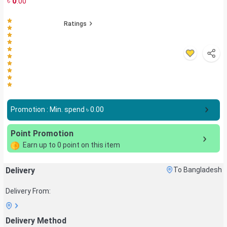
৳
0
.00
Ratings
Promotion : Min. spend ৳
0.00
Point Promotion
Earn up to
0
point on this item
Delivery
To Bangladesh
Delivery From:
Delivery Method