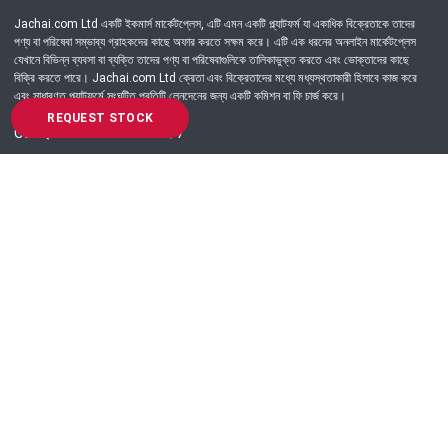
Jachai.com Ltd একটি ইকমার্স মার্কেটপ্লেস, এটি এমন একটি প্ল্যাটফর্ম যা একাধিক বিক্রেতাকে তাদের
পণ্য বা পরিষেবা সম্ভাব্য গ্রাহকদের কাছে অফার করতে সক্ষম করে। এটি এক ধরনের অনলাইন মার্কেটপ্লেস
যেখানে বিভিন্ন ব্যবসা বা ব্যক্তি তাদের পণ্য বা পরিষেবাগুলিকে তালিকাভুক্ত করতে এবং ভোক্তাদের কাছে
বিক্রি করতে পারে। Jachai.com Ltd ক্রেতা এবং বিক্রেতাদের মধ্যে মধ্যস্থতাকারী হিসাবে কাজ করে
এবং সাধারণত প্ল্যাটফর্মে সংঘটিত প্রতিটি লেনদেনের জন্য একটি কমিশন বা ফি চার্জ করে।
REQUEST STOCK
Got Question? Call us 24/7
09639-333444
Information
Customer Service
Order Process
About Us
Campaign Update
Returns & Refunds
News & Events
Terms & Conditions
Support & Helpline
Jachai Career Club
EMI Policy
Privacy Policy
Get in Touch
69/E, Green road, Panthapath, Dhaka-1215.
+880 9639-333444