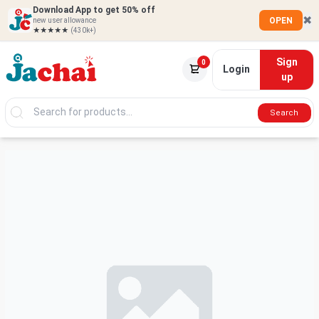
Download App to get 50% off
✖
OPEN
new user allowance
★★★★★
(430k+)
Sign
0
Login
up
Search