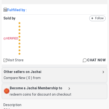
Fulfilled by :
Sold by
+
Follow
VERIFIED
Visit Store
CHAT NOW
Other sellers on Jachai
Compare New (
0
) from
Become a Jachai Membership to
redeem coins for discount on checkout
Description