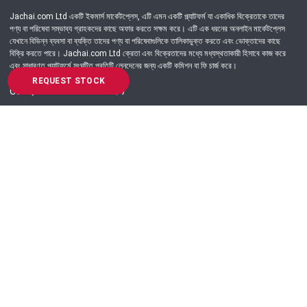
Jachai.com Ltd একটি ইকমার্স মার্কেটপ্লেস, এটি এমন একটি প্ল্যাটফর্ম যা একাধিক বিক্রেতাকে তাদের
পণ্য বা পরিষেবা সম্ভাব্য গ্রাহকদের কাছে অফার করতে সক্ষম করে। এটি এক ধরনের অনলাইন মার্কেটপ্লেস
যেখানে বিভিন্ন ব্যবসা বা ব্যক্তি তাদের পণ্য বা পরিষেবাগুলিকে তালিকাভুক্ত করতে এবং ভোক্তাদের কাছে
বিক্রি করতে পারে। Jachai.com Ltd ক্রেতা এবং বিক্রেতাদের মধ্যে মধ্যস্থতাকারী হিসাবে কাজ করে
এবং সাধারণত প্ল্যাটফর্মে সংঘটিত প্রতিটি লেনদেনের জন্য একটি কমিশন বা ফি চার্জ করে।
REQUEST STOCK
Got Question? Call us 24/7
09639-333444
Information
Customer Service
Order Process
About Us
Campaign Update
Returns & Refunds
News & Events
Terms & Conditions
Support & Helpline
Jachai Career Club
EMI Policy
Privacy Policy
Get in Touch
69/E, Green road, Panthapath, Dhaka-1215.
+880 9639-333444