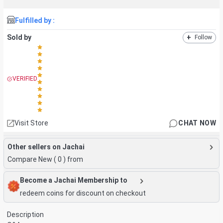
Fulfilled by :
Sold by
+
Follow
VERIFIED
Visit Store
CHAT NOW
Other sellers on Jachai
Compare New (
0
) from
Become a Jachai Membership to
redeem coins for discount on checkout
Description