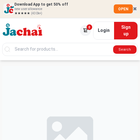
Download App to get 50% off
✖
OPEN
new user allowance
★★★★★
(430k+)
Sign
0
Login
up
Search