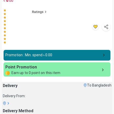
৳
0
.00
Ratings
Promotion : Min. spend ৳
0.00
Point Promotion
Earn up to
0
point on this item
Delivery
To Bangladesh
Delivery From:
Delivery Method