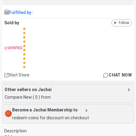
Fulfilled by :
Sold by
+
Follow
VERIFIED
Visit Store
CHAT NOW
Other sellers on Jachai
Compare New (
0
) from
Become a Jachai Membership to
redeem coins for discount on checkout
Description