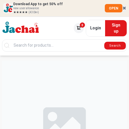
Download App to get 50% off
✖
OPEN
new user allowance
★★★★★
(430k+)
Sign
0
Login
up
Search