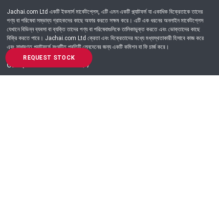
Jachai.com Ltd একটি ইকমার্স মার্কেটপ্লেস, এটি এমন একটি প্ল্যাটফর্ম যা একাধিক বিক্রেতাকে তাদের
পণ্য বা পরিষেবা সম্ভাব্য গ্রাহকদের কাছে অফার করতে সক্ষম করে। এটি এক ধরনের অনলাইন মার্কেটপ্লেস
যেখানে বিভিন্ন ব্যবসা বা ব্যক্তি তাদের পণ্য বা পরিষেবাগুলিকে তালিকাভুক্ত করতে এবং ভোক্তাদের কাছে
বিক্রি করতে পারে। Jachai.com Ltd ক্রেতা এবং বিক্রেতাদের মধ্যে মধ্যস্থতাকারী হিসাবে কাজ করে
এবং সাধারণত প্ল্যাটফর্মে সংঘটিত প্রতিটি লেনদেনের জন্য একটি কমিশন বা ফি চার্জ করে।
REQUEST STOCK
Got Question? Call us 24/7
09639-333444
Information
Customer Service
Order Process
About Us
Campaign Update
Returns & Refunds
News & Events
Terms & Conditions
Support & Helpline
Jachai Career Club
EMI Policy
Privacy Policy
Get in Touch
69/E, Green road, Panthapath, Dhaka-1215.
+880 9639-333444