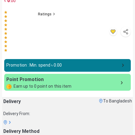
৳
0
.00
Ratings
Promotion : Min. spend ৳
0.00
Point Promotion
Earn up to
0
point on this item
Delivery
To Bangladesh
Delivery From:
Delivery Method