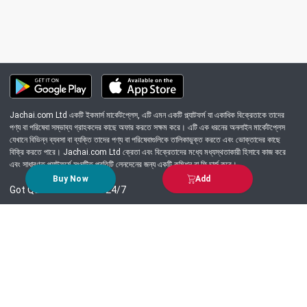
Jachai.com Ltd একটি ইকমার্স মার্কেটপ্লেস, এটি এমন একটি প্ল্যাটফর্ম যা একাধিক বিক্রেতাকে তাদের
পণ্য বা পরিষেবা সম্ভাব্য গ্রাহকদের কাছে অফার করতে সক্ষম করে। এটি এক ধরনের অনলাইন মার্কেটপ্লেস
যেখানে বিভিন্ন ব্যবসা বা ব্যক্তি তাদের পণ্য বা পরিষেবাগুলিকে তালিকাভুক্ত করতে এবং ভোক্তাদের কাছে
বিক্রি করতে পারে। Jachai.com Ltd ক্রেতা এবং বিক্রেতাদের মধ্যে মধ্যস্থতাকারী হিসাবে কাজ করে
এবং সাধারণত প্ল্যাটফর্মে সংঘটিত প্রতিটি লেনদেনের জন্য একটি কমিশন বা ফি চার্জ করে।
Buy Now
Add
Got Question? Call us 24/7
09639-333444
Information
Customer Service
Order Process
About Us
Campaign Update
Returns & Refunds
News & Events
Terms & Conditions