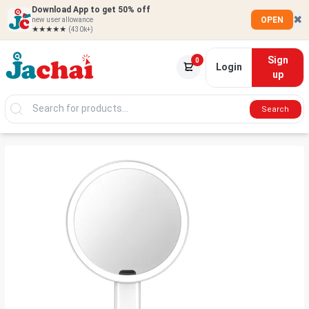
Download App to get 50% off
✖
OPEN
new user allowance
★★★★★
(430k+)
Sign
0
Login
up
Search