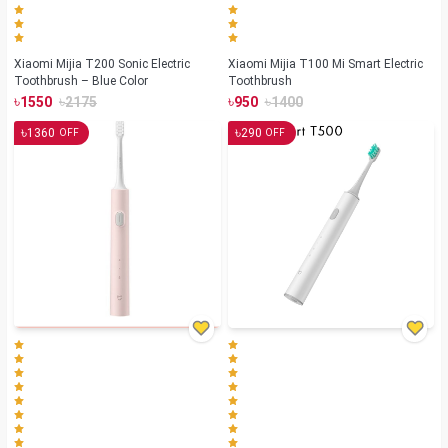
Xiaomi Mijia T200 Sonic Electric
Xiaomi Mijia T100 Mi Smart Electric
Toothbrush – Blue Color
Toothbrush
৳
৳
৳
৳
1550
2175
950
1400
৳
৳
1360
290
OFF
OFF