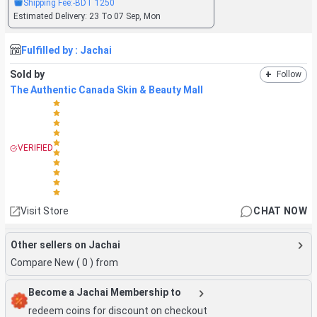
Shipping Fee:
-BDT
1250
Estimated Delivery:
23 To 07 Sep, Mon
Fulfilled by :
Jachai
Sold by
+
Follow
The Authentic Canada Skin & Beauty Mall
VERIFIED
Visit Store
CHAT NOW
Other sellers on Jachai
Compare New (
0
) from
Become a Jachai Membership to
redeem coins for discount on checkout