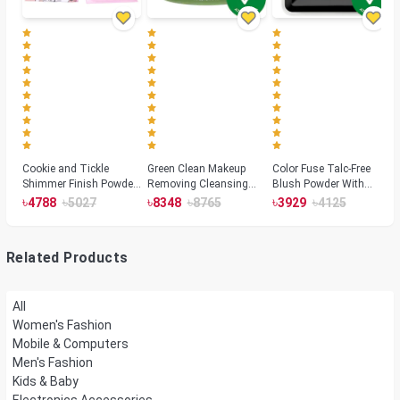
Cookie and Tickle
Green Clean Makeup
Color Fuse Talc-Free
Shimmer Finish Powder
Removing Cleansing
Blush Powder With
Highlighters
Balm
Fermented Arnica
৳
৳
৳
৳
৳
৳
4788
5027
8348
8765
3929
4125
Related Products
All
Women's Fashion
Mobile & Computers
Men's Fashion
Kids & Baby
Electronics Accessories