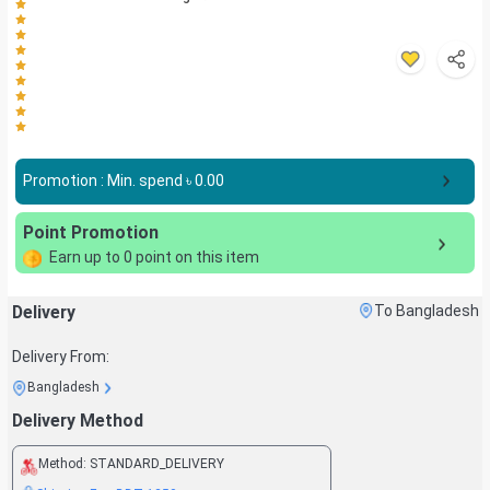
Promotion : Min. spend ৳
0.00
Point Promotion
Earn up to
0
point on this item
Delivery
To Bangladesh
Delivery From:
Bangladesh
Delivery Method
Method:
STANDARD_DELIVERY