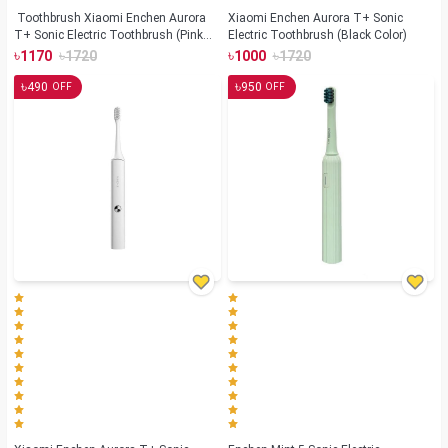
Toothbrush Xiaomi Enchen Aurora
Xiaomi Enchen Aurora T+ Sonic
T+ Sonic Electric Toothbrush (Pink
Electric Toothbrush (Black Color)
Color)
৳
৳
৳
৳
1170
1720
1000
1720
৳
৳
490
950
OFF
OFF