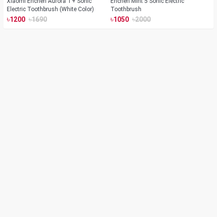
Xiaomi Enchen Aurora T+ Sonic
Enchen Mint 5 Sonic Electric
Electric Toothbrush (White Color)
Toothbrush
৳
৳
৳
৳
1200
1690
1050
2000