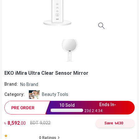
EKO iMira Ultra Clear Sensor Mirror
Brand:
No Brand
Category:
Beauty Tools
Ends In-
10
Sold
PRE ORDER
23
d:
2
:
4
:
34
৳
8,592
৳
BDT 9,022
.00
Save
430
0
Ratings