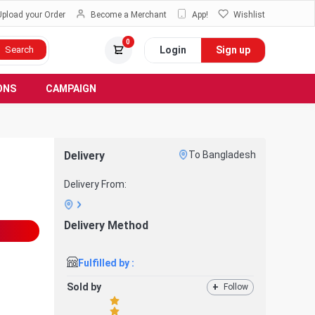
Upload your Order
Become a Merchant
App!
Wishlist
0
Login
Sign up
Search
ONS
CAMPAIGN
Delivery
To Bangladesh
Delivery From:
Delivery Method
Fulfilled by :
Sold by
+
Follow