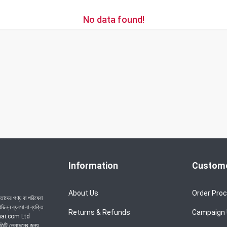
No data found!
Information
Custome
About Us
Order Pro
াদের পণ্য বা পরিষেবা
ন্ন ব্যবসা বা ব্যক্তি
Returns & Refunds
Campaign
achai.com Ltd
রতিটি লেনদেনের জন্য