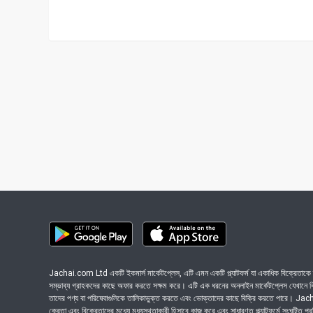
Jachai.com Ltd একটি ইকমার্স মার্কেটপ্লেস, এটি এমন একটি প্ল্যাটফর্ম যা একাধিক বিক্রেতাকে ত
সম্ভাব্য গ্রাহকদের কাছে অফার করতে সক্ষম করে। এটি এক ধরনের অনলাইন মার্কেটপ্লেস যেখানে বিভি
তাদের পণ্য বা পরিষেবাগুলিকে তালিকাভুক্ত করতে এবং ভোক্তাদের কাছে বিক্রি করতে পারে। J
ক্রেতা এবং বিক্রেতাদের মধ্যে মধ্যস্থতাকারী হিসাবে কাজ করে এবং সাধারণত প্ল্যাটফর্মে সংঘটিত প্