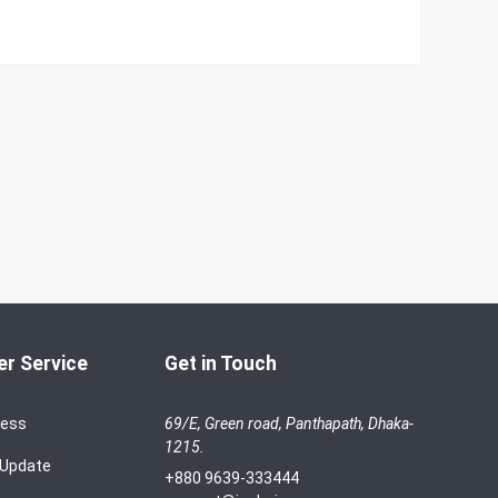
r Service
Get in Touch
cess
69/E, Green road, Panthapath, Dhaka-
1215.
 Update
+880 9639-333444