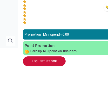
Promotion : Min. spend ৳
0.00
Point Promotion
Earn up to
0
point on this item
REQUEST STOCK