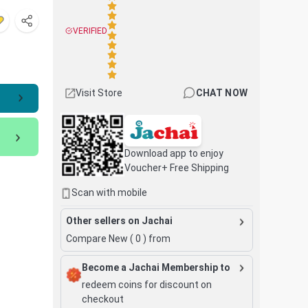
VERIFIED
Visit Store
CHAT NOW
Download app to enjoy
Voucher+ Free Shipping
Scan with mobile
Other sellers on Jachai
Compare New (
0
) from
Become a Jachai Membership to
redeem coins for discount on
checkout