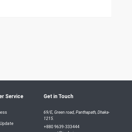
r Service
Get in Touch
cess
69/E, Green road, Panthapath, Dhaka-
1215.
 Update
+880 9639-333444