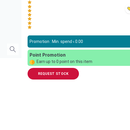
Promotion : Min. spend ৳
0.00
Point Promotion
Earn up to
0
point on this item
REQUEST STOCK