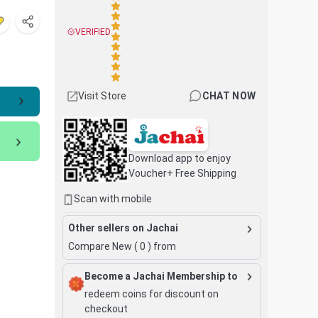
VERIFIED
Visit Store
CHAT NOW
Download app to enjoy
Voucher+ Free Shipping
Scan with mobile
Other sellers on Jachai
Compare New (
0
) from
Become a Jachai Membership to
redeem coins for discount on
checkout