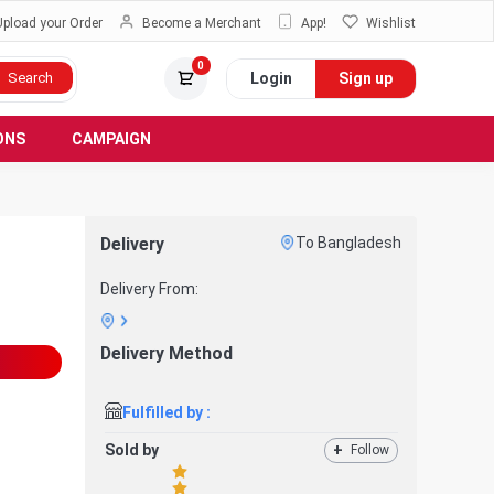
Upload your Order
Become a Merchant
App!
Wishlist
0
Login
Sign up
Search
ONS
CAMPAIGN
Delivery
To Bangladesh
Delivery From:
Delivery Method
Fulfilled by :
Sold by
+
Follow