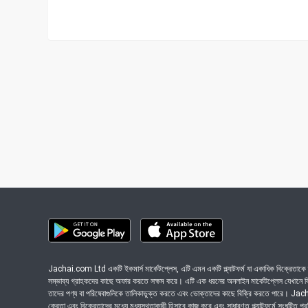
Jachai.com Ltd একটি ইকমার্স মার্কেটপ্লেস, এটি এমন একটি প্ল্যাটফর্ম যা একাধিক বিক্রেতাকে ত
সম্ভাব্য গ্রাহকদের কাছে অফার করতে সক্ষম করে। এটি এক ধরনের অনলাইন মার্কেটপ্লেস যেখানে বিভি
তাদের পণ্য বা পরিষেবাগুলিকে তালিকাভুক্ত করতে এবং ভোক্তাদের কাছে বিক্রি করতে পারে। J
ক্রেতা এবং বিক্রেতাদের মধ্যে মধ্যস্থতাকারী হিসাবে কাজ করে এবং সাধারণত প্ল্যাটফর্মে সংঘটিত প্