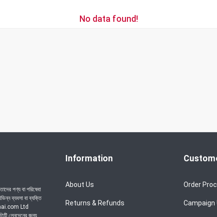
No data found!
Information
Custome
About Us
Order Pro
াদের পণ্য বা পরিষেবা
ন্ন ব্যবসা বা ব্যক্তি
Returns & Refunds
Campaign
achai.com Ltd
রতিটি লেনদেনের জন্য