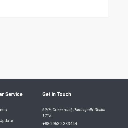
r Service
Get in Touch
cess
69/E, Green road, Panthapath, Dhaka-
1215.
 Update
+880 9639-333444