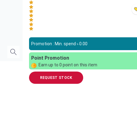
Promotion : Min. spend ৳
0.00
Point Promotion
Earn up to
0
point on this item
REQUEST STOCK