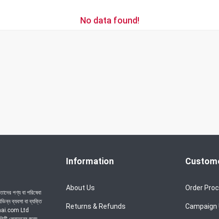
No data found!
Information
Custome
About Us
Order Pro
াদের পণ্য বা পরিষেবা
ন্ন ব্যবসা বা ব্যক্তি
Returns & Refunds
Campaign
achai.com Ltd