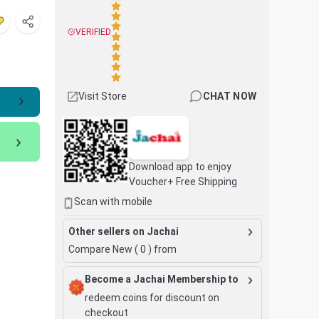
VERIFIED
Visit Store
CHAT NOW
Download app to enjoy
Voucher+ Free Shipping
Scan with mobile
Other sellers on Jachai
Compare New (
0
) from
Become a Jachai Membership to
redeem coins for discount on
checkout