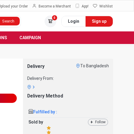
Upload your Order
Become a Merchant
App!
Wishlist
0
Login
Sign up
Search
ONS
CAMPAIGN
Delivery
To Bangladesh
Delivery From:
Delivery Method
Fulfilled by :
Sold by
+
Follow