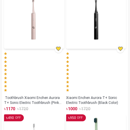
Toothbrush Xiaomi Enchen Aurora
Xiaomi Enchen Aurora T+ Sonic
T+ Sonic Electric Toothbrush (Pink
Electric Toothbrush (Black Color)
Color)
৳
৳
৳
৳
1170
1720
1000
1720
৳
৳
490
950
OFF
OFF