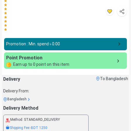
Promotion : Min. spend ৳
0.00
Point Promotion
Earn up to
0
point on this item
Delivery
To Bangladesh
Delivery From:
Bangladesh
Delivery Method
Method:
STANDARD_DELIVERY
Shipping Fee:
-BDT
1250