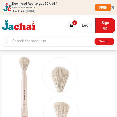
Download App to get 50% off
✖
OPEN
new user allowance
★★★★★
(430k+)
Sign
0
Login
up
Search