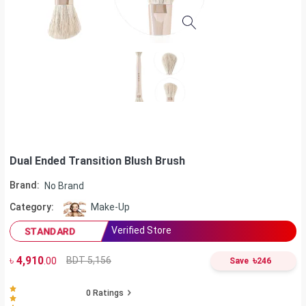
Dual Ended Transition Blush Brush
Brand:
No Brand
Category:
Make-Up
Verified Store
STANDARD
৳
4,910
৳
BDT 5,156
.00
Save
246
0
Ratings