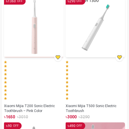
৳
৳
1360
290
OFF
OFF
Xiaomi Mijia T200 Sonic Electric
Xiaomi Mijia T500 Sonic Electric
Toothbrush – Pink Color
Toothbrush
৳
৳
৳
৳
1650
3010
3000
3290
৳
৳
90
490
OFF
OFF