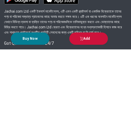
Jachai.com Ltd একটি ইকমার্স মার্কেটপ্লেস, এটি এমন একটি প্ল্যাটফর্ম যা একাধিক বিক্রেতাকে তাদের
পণ্য বা পরিষেবা সম্ভাব্য গ্রাহকদের কাছে অফার করতে সক্ষম করে। এটি এক ধরনের অনলাইন মার্কেটপ্লেস
যেখানে বিভিন্ন ব্যবসা বা ব্যক্তি তাদের পণ্য বা পরিষেবাগুলিকে তালিকাভুক্ত করতে এবং ভোক্তাদের কাছে
বিক্রি করতে পারে। Jachai.com Ltd ক্রেতা এবং বিক্রেতাদের মধ্যে মধ্যস্থতাকারী হিসাবে কাজ করে
এবং সাধারণত প্ল্যাটফর্মে সংঘটিত প্রতিটি লেনদেনের জন্য একটি কমিশন বা ফি চার্জ করে।
Buy Now
Add
Got Question? Call us 24/7
09639-333444
Information
Customer Service
Order Process
About Us
Campaign Update
Returns & Refunds
News & Events
Terms & Conditions
Support & Helpline
Jachai Career Club
EMI Policy
Privacy Policy
Get in Touch
69/E, Green road, Panthapath, Dhaka-1215.