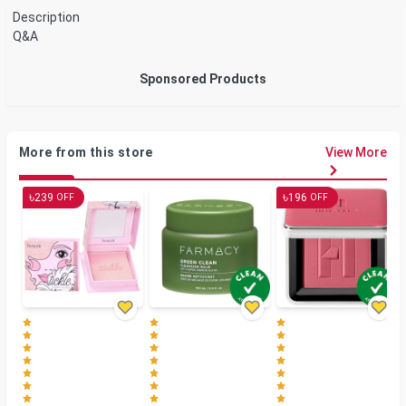
Description
Q&A
Sponsored Products
More from this store
View More
৳
৳
239
196
OFF
OFF