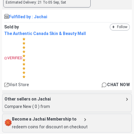
Estimated Delivery:
21 To 05 Sep, Sat
Fulfilled by :
Jachai
Sold by
+
Follow
The Authentic Canada Skin & Beauty Mall
VERIFIED
Visit Store
CHAT NOW
Other sellers on Jachai
Compare New (
0
) from
Become a Jachai Membership to
redeem coins for discount on checkout