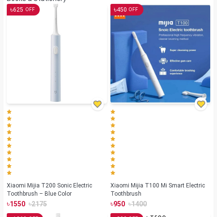
৳
৳
625
450
OFF
OFF
Xiaomi Mijia T200 Sonic Electric
Xiaomi Mijia T100 Mi Smart Electric
Toothbrush – Blue Color
Toothbrush
৳
৳
৳
৳
1550
2175
950
1400