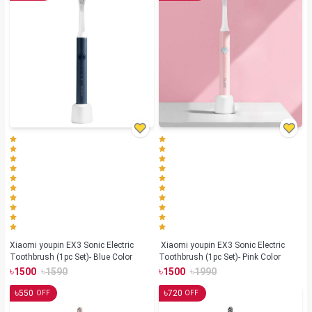
Xiaomi youpin EX3 Sonic Electric
Xiaomi youpin EX3 Sonic Electric
Toothbrush (1pc Set)- Blue Color
Toothbrush (1pc Set)- Pink Color
৳
৳
৳
৳
1500
1590
1500
1990
৳
৳
550
720
OFF
OFF