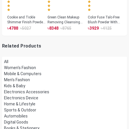
Cookie and Tickle
Green Clean Makeup
Color Fuse Talc-Free
Shimmer Finish Powder
Removing Cleansing
Blush Powder With
Highlighters
Balm
Fermented Arnica
৳
৳
৳
৳
৳
৳
4788
5027
8348
8765
3929
4125
Related Products
All
Women's Fashion
Mobile & Computers
Men's Fashion
Kids & Baby
Electronics Accessories
Electronics Device
Home & Lifestyle
Sports & Outdoor
Automobiles
Digital Goods
Books & Stationery