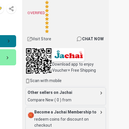
VERIFIED
Visit Store
CHAT NOW
Download app to enjoy
Voucher+ Free Shipping
Scan with mobile
Other sellers on Jachai
Compare New (
0
) from
Become a Jachai Membership to
redeem coins for discount on
checkout