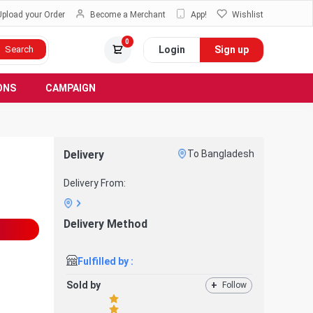
Upload your Order
Become a Merchant
App!
Wishlist
0
Login
Sign up
Search
ONS
CAMPAIGN
Delivery
To Bangladesh
Delivery From:
Delivery Method
Fulfilled by :
Sold by
+
Follow