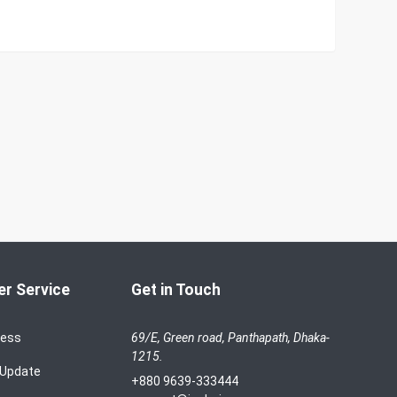
r Service
Get in Touch
cess
69/E, Green road, Panthapath, Dhaka-
1215.
 Update
+880 9639-333444