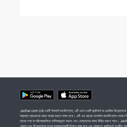
Jachai.com Ltd একটি ইকমার্স মার্কেটপ্লেস, এটি এমন একটি প্ল্যাটফর্ম যা একাধিক বিক্রেতাকে ত
সম্ভাব্য গ্রাহকদের কাছে অফার করতে সক্ষম করে। এটি এক ধরনের অনলাইন মার্কেটপ্লেস যেখানে বিভি
তাদের পণ্য বা পরিষেবাগুলিকে তালিকাভুক্ত করতে এবং ভোক্তাদের কাছে বিক্রি করতে পারে। J
ক্রেতা এবং বিক্রেতাদের মধ্যে মধ্যস্থতাকারী হিসাবে কাজ করে এবং সাধারণত প্ল্যাটফর্মে সংঘটিত প্