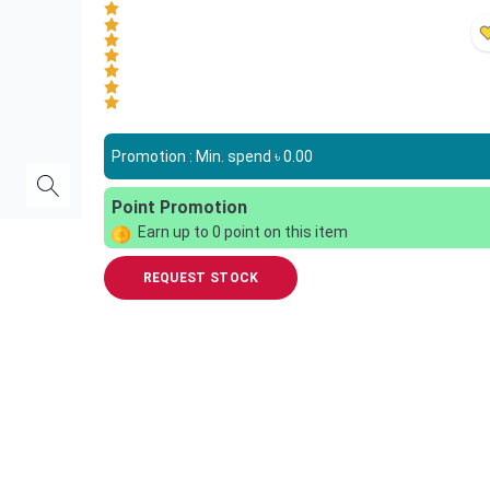
Promotion : Min. spend ৳
0.00
Point Promotion
Earn up to
0
point on this item
REQUEST STOCK