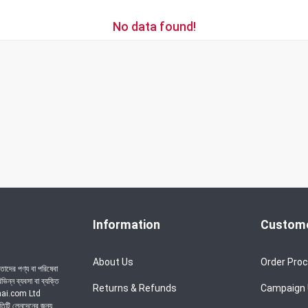
No data found!
Information
Custome
About Us
Order Pro
াদের পণ্য বা পরিষেবা
ন্ন ব্যবসা বা ব্যক্তি
Returns & Refunds
Campaign
achai.com Ltd
রতিটি লেনদেনের জন্য