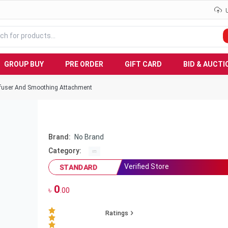
GROUP BUY
PRE ORDER
GIFT CARD
BID & AUCTI
ffuser And Smoothing Attachment
Brand:
No Brand
Category:
Verified Store
STANDARD
0
৳
.00
Ratings