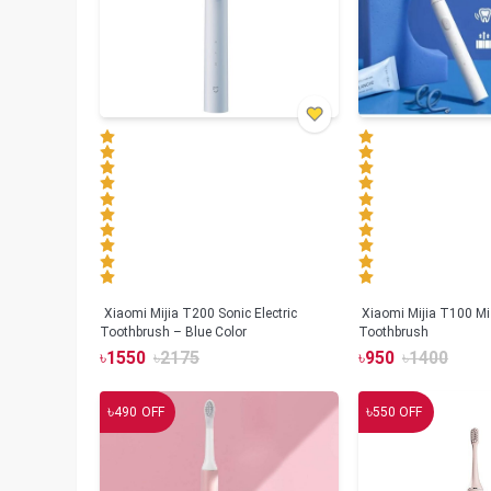
Xiaomi Mijia T200 Sonic Electric
Xiaomi Mijia T100 Mi 
Toothbrush – Blue Color
Toothbrush
৳
1550
৳
2175
৳
950
৳
1400
৳
৳
490
OFF
550
OFF