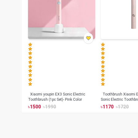
Xiaomi youpin EX3 Sonic Electric
Toothbrush Xiaomi Enchen Aurora T+
Toothbrush (1pc Set)- Pink Color
Sonic Electric Toothbr
৳
1500
৳
1990
৳
1170
৳
1720