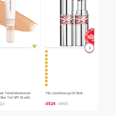
ar Tinted Moisturizer
YSL Loveshine Lip Oil Stick
Sunn
Skin Tint SPF 30 with
SPF 
id
৳
5524
৳
5800
22
৳
39