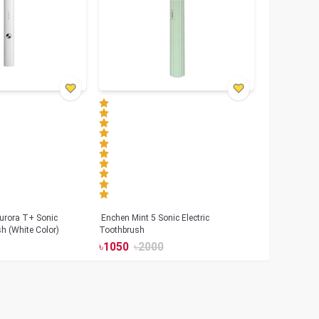
urora T+ Sonic
Enchen Mint 5 Sonic Electric
sh (White Color)
Toothbrush
৳
1050
৳
2000