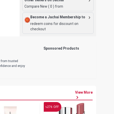
Compare New (
0
) from
Become a Jachai Membership to
redeem coins for discount on
checkout
Sponsored Products
d from trusted
onfidence and enjoy
View More
৳
৳
276
OFF
19