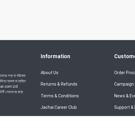
Information
Custome
About Us
Order Pro
াদের পণ্য বা পরিষেবা
ন্ন ব্যবসা বা ব্যক্তি
Returns & Refunds
Campaign
achai.com Ltd
রতিটি লেনদেনের জন্য
Terms & Conditions
News & Ev
Jachai Career Club
Support & 
Privacy Policy
EMI Policy