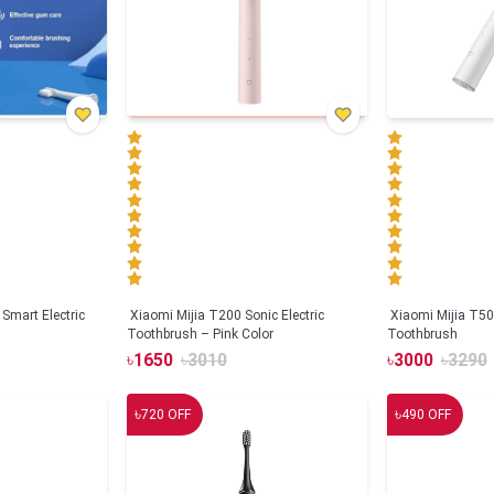
Smart Electric
Xiaomi Mijia T200 Sonic Electric
Xiaomi Mijia T500
Toothbrush – Pink Color
Toothbrush
৳
1650
৳
3010
৳
3000
৳
3290
৳
৳
720
OFF
490
OFF