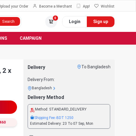
Upload your Order
Become a Merchant
App!
Wishlist
0
Login
Sign up
Search
ONS
CAMPAIGN
Delivery
To Bangladesh
 2 x
Delivery From:
Bangladesh
Delivery Method
Method:
STANDARD_DELIVERY
Shipping Fee:
-BDT
1250
460
Estimated Delivery:
23 To 07 Sep, Mon