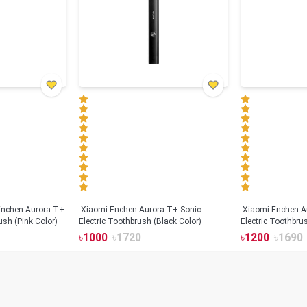
Xiaomi Enchen Aurora T+ Sonic
Xiaomi Enchen A
ush (Pink Color)
Electric Toothbrush (Black Color)
Electric Toothbru
৳
1000
৳
1720
৳
1200
৳
1690