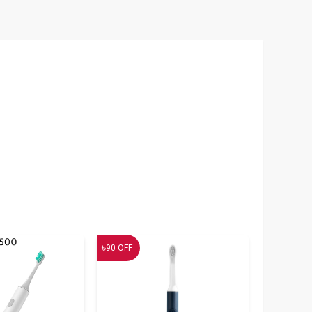
৳
90
OFF