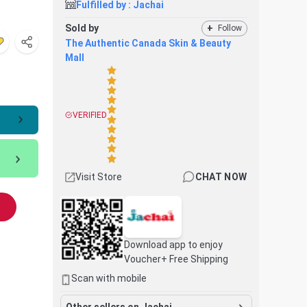
Fulfilled by :
Jachai
Sold by
+
Follow
The Authentic Canada Skin & Beauty
Mall
VERIFIED
Visit Store
CHAT NOW
Download app to enjoy
Voucher+ Free Shipping
Scan with mobile
Other sellers on Jachai