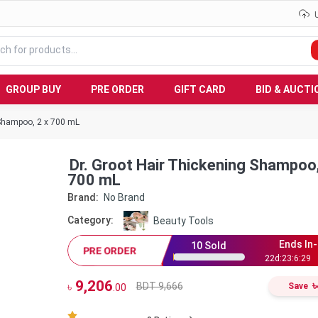
GROUP BUY
PRE ORDER
GIFT CARD
BID & AUCTI
 Shampoo, 2 x 700 mL
Dr. Groot Hair Thickening Shampoo,
700 mL
Brand:
No Brand
Category:
Beauty Tools
Ends In-
10
Sold
PRE ORDER
22
d:
23
:
6
:
28
9,206
৳
BDT 9,666
৳
Save
.00