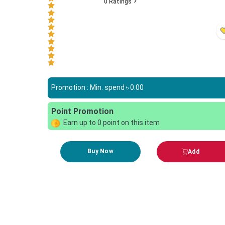
0
Ratings
Promotion : Min. spend ৳
0.00
Point Promotion
Earn up to
0
point on this item
Buy Now
Add