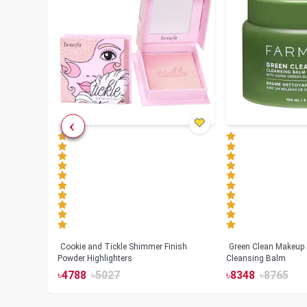
Cookie and Tickle Shimmer Finish
Green Clean Makeup
lush
Powder Highlighters
Cleansing Balm
৳
4788
৳
5027
৳
8348
৳
8765