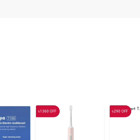
৳
৳
1360
OFF
290
OFF