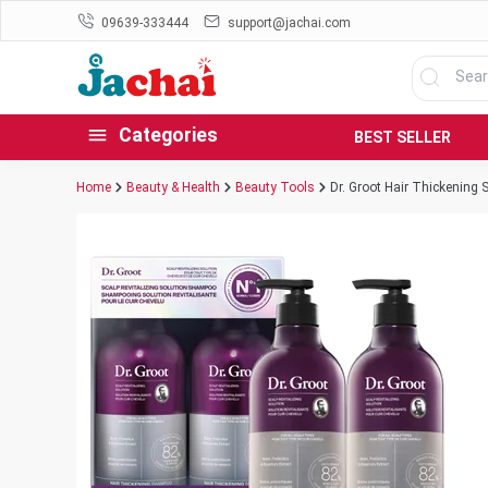
09639-333444
support@jachai.com
Categories
BEST SELLER
Home
Beauty & Health
Beauty Tools
Dr. Groot Hair Thickening