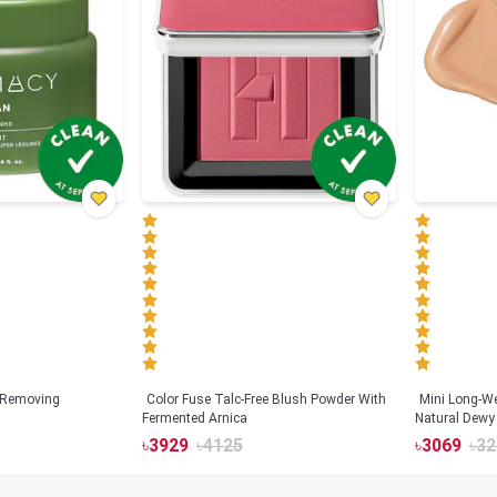
 Removing
Color Fuse Talc-Free Blush Powder With
Mini Long-We
Fermented Arnica
Natural Dewy 
Hyaluronic Ac
৳
3929
৳
4125
৳
3069
৳
32