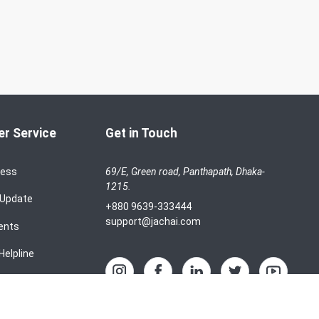
r Service
Get in Touch
cess
69/E, Green road, Panthapath, Dhaka-
1215.
 Update
+880 9639-333444
support@jachai.com
ents
Helpline