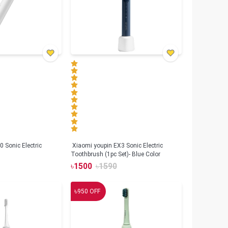
 Sonic Electric
Xiaomi youpin EX3 Sonic Electric
Toothbrush (1pc Set)- Blue Color
৳
1500
৳
1590
৳
950
OFF