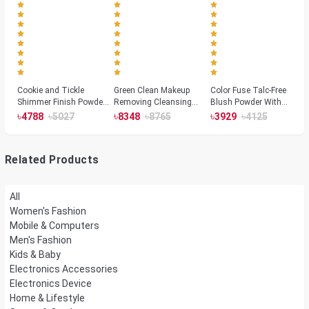
Cookie and Tickle
Green Clean Makeup
Color Fuse Talc-Free
Shimmer Finish Powder
Removing Cleansing
Blush Powder With
Highlighters
Balm
Fermented Arnica
৳
৳
৳
৳
৳
৳
4788
5027
8348
8765
3929
4125
Related Products
All
Women's Fashion
Mobile & Computers
Men's Fashion
Kids & Baby
Electronics Accessories
Electronics Device
Home & Lifestyle