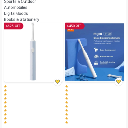
Sports & Outdoor
Automobiles
Digital Goods
Books & Stationery
৳
৳
625
450
OFF
OFF