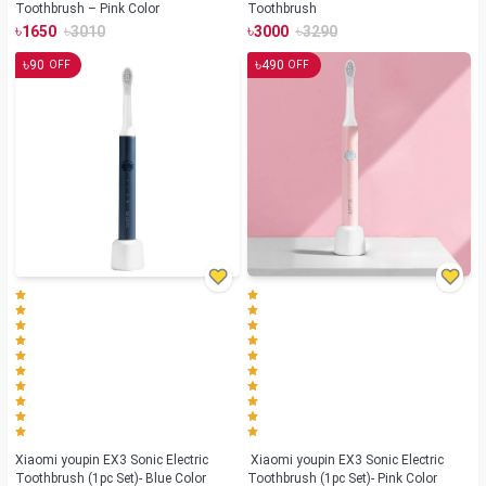
Toothbrush – Pink Color
Toothbrush
৳
৳
৳
৳
1650
3010
3000
3290
৳
৳
90
490
OFF
OFF
Xiaomi youpin EX3 Sonic Electric
Xiaomi youpin EX3 Sonic Electric
Toothbrush (1pc Set)- Blue Color
Toothbrush (1pc Set)- Pink Color