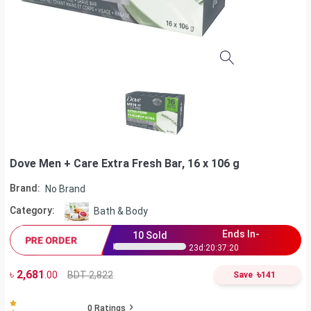
Dove Men + Care Extra Fresh Bar, 16 x 106 g
Brand:
No Brand
Category:
Bath & Body
Ends In-
10
Sold
PRE ORDER
23
d:
20
:
37
:
20
৳
2,681
৳
BDT 2,822
.00
Save
141
0
Ratings