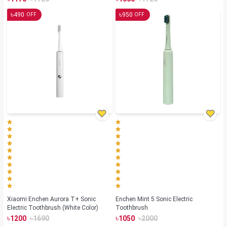
৳
৳
490
950
OFF
OFF
Xiaomi Enchen Aurora T+ Sonic
Enchen Mint 5 Sonic Electric
Electric Toothbrush (White Color)
Toothbrush
৳
৳
৳
৳
1200
1690
1050
2000