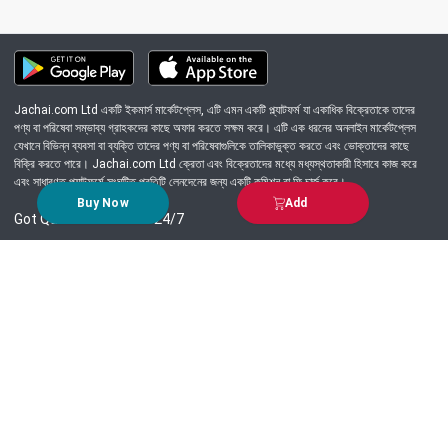
Jachai.com Ltd একটি ইকমার্স মার্কেটপ্লেস, এটি এমন একটি প্ল্যাটফর্ম যা একাধিক বিক্রেতাকে তাদের
পণ্য বা পরিষেবা সম্ভাব্য গ্রাহকদের কাছে অফার করতে সক্ষম করে। এটি এক ধরনের অনলাইন মার্কেটপ্লেস
যেখানে বিভিন্ন ব্যবসা বা ব্যক্তি তাদের পণ্য বা পরিষেবাগুলিকে তালিকাভুক্ত করতে এবং ভোক্তাদের কাছে
বিক্রি করতে পারে। Jachai.com Ltd ক্রেতা এবং বিক্রেতাদের মধ্যে মধ্যস্থতাকারী হিসাবে কাজ করে
এবং সাধারণত প্ল্যাটফর্মে সংঘটিত প্রতিটি লেনদেনের জন্য একটি কমিশন বা ফি চার্জ করে।
Buy Now
Add
Got Question? Call us 24/7
09639-333444
Information
Customer Service
Order Process
About Us
Campaign Update
Returns & Refunds
News & Events
Terms & Conditions
Support & Helpline
Jachai Career Club
EMI Policy
Privacy Policy