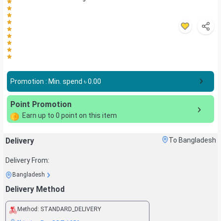
Promotion : Min. spend ৳
0.00
Point Promotion
Earn up to
0
point on this item
Delivery
To Bangladesh
Delivery From:
Bangladesh
Delivery Method
Method:
STANDARD_DELIVERY