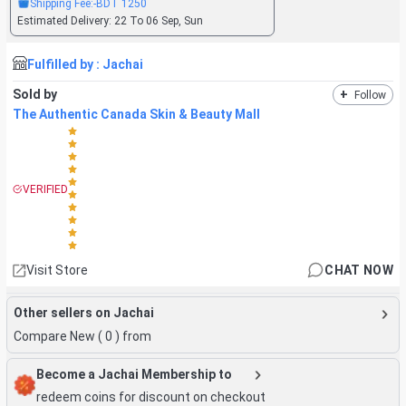
Shipping Fee:
-BDT
1250
Estimated Delivery:
22 To 06 Sep, Sun
Fulfilled by :
Jachai
Sold by
+
Follow
The Authentic Canada Skin & Beauty Mall
VERIFIED
Visit Store
CHAT NOW
Other sellers on Jachai
Compare New (
0
) from
Become a Jachai Membership to
redeem coins for discount on checkout