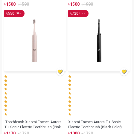
৳
৳
৳
৳
1500
1590
1500
1990
৳
৳
550
720
OFF
OFF
Toothbrush Xiaomi Enchen Aurora
Xiaomi Enchen Aurora T+ Sonic
T+ Sonic Electric Toothbrush (Pink
Electric Toothbrush (Black Color)
Color)
৳
৳
৳
৳
1170
1720
1000
1720