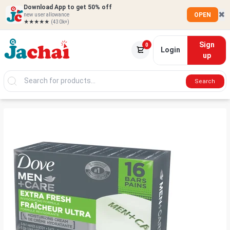
Download App to get 50% off
✖
OPEN
new user allowance
★★★★★
(430k+)
Sign
0
Login
up
Search