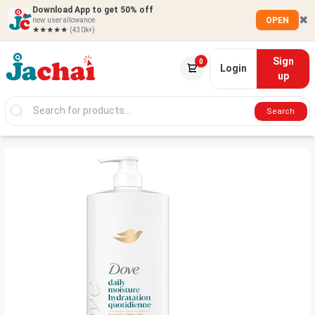
Download App to get 50% off
✖
OPEN
new user allowance
★★★★★
(430k+)
Sign
0
Login
up
Search