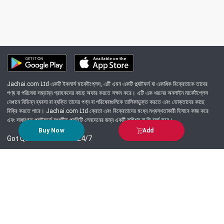
Jachai.com Ltd একটি ইকমার্স মার্কেটপ্লেস, এটি এমন একটি প্ল্যাটফর্ম যা একাধিক বিক্রেতাকে তাদের
পণ্য বা পরিষেবা সম্ভাব্য গ্রাহকদের কাছে অফার করতে সক্ষম করে। এটি এক ধরনের অনলাইন মার্কেটপ্লেস
যেখানে বিভিন্ন ব্যবসা বা ব্যক্তি তাদের পণ্য বা পরিষেবাগুলিকে তালিকাভুক্ত করতে এবং ভোক্তাদের কাছে
বিক্রি করতে পারে। Jachai.com Ltd ক্রেতা এবং বিক্রেতাদের মধ্যে মধ্যস্থতাকারী হিসাবে কাজ করে
এবং সাধারণত প্ল্যাটফর্মে সংঘটিত প্রতিটি লেনদেনের জন্য একটি কমিশন বা ফি চার্জ করে।
Buy Now
Add
Got Question? Call us 24/7
09639-333444
Information
Customer Service
Order Process
About Us
Campaign Update
Returns & Refunds
News & Events
Terms & Conditions