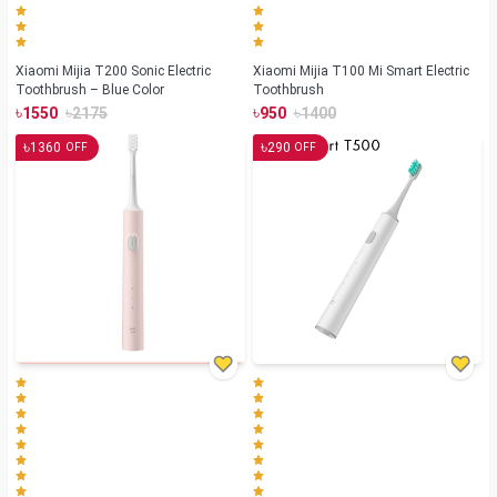
Xiaomi Mijia T200 Sonic Electric
Xiaomi Mijia T100 Mi Smart Electric
Toothbrush – Blue Color
Toothbrush
৳
৳
৳
৳
1550
2175
950
1400
৳
৳
1360
290
OFF
OFF