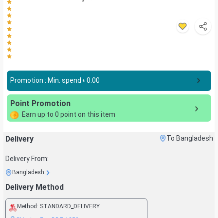
Promotion : Min. spend ৳
0.00
Point Promotion
Earn up to
0
point on this item
Delivery
To Bangladesh
Delivery From:
Bangladesh
Delivery Method
Method:
STANDARD_DELIVERY