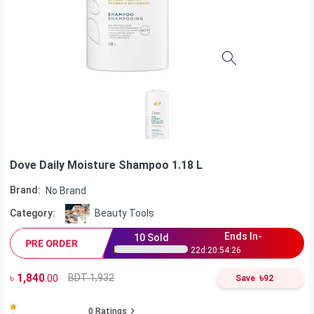
Dove Daily Moisture Shampoo 1.18 L
Brand:
No Brand
Category:
Beauty Tools
Ends In-
10
Sold
PRE ORDER
22
d:
20
:
54
:
25
৳
1,840
৳
BDT 1,932
.00
Save
92
0
Ratings