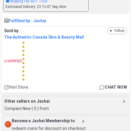
Shipping Fee:
-BDT
1250
Estimated Delivery:
23 To 07 Sep, Mon
Fulfilled by :
Jachai
Sold by
+
Follow
The Authentic Canada Skin & Beauty Mall
VERIFIED
Visit Store
CHAT NOW
Other sellers on Jachai
Compare New (
0
) from
Become a Jachai Membership to
redeem coins for discount on checkout