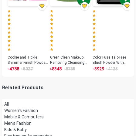
Cookie and Tickle
Green Clean Makeup
Color Fuse Talc-Free
Shimmer Finish Powder
Removing Cleansing
Blush Powder With
Highlighters
Balm
Fermented Arnica
৳
৳
৳
৳
৳
৳
4788
5027
8348
8765
3929
4125
Related Products
All
Women's Fashion
Mobile & Computers
Men's Fashion
Kids & Baby
Electronics Accessories