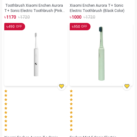
Toothbrush Xiaomi Enchen Aurora
Xiaomi Enchen Aurora T+ Sonic
T+ Sonic Electric Toothbrush (Pink
Electric Toothbrush (Black Color)
Color)
৳
৳
৳
৳
1170
1720
1000
1720
৳
৳
490
950
OFF
OFF