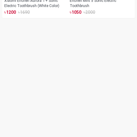
Xiaomi Enchen Aurora T+ Sonic
Enchen Mint 5 Sonic Electric
Electric Toothbrush (White Color)
Toothbrush
৳
৳
৳
৳
1200
1690
1050
2000