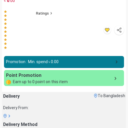
৳
0
.00
Ratings
Promotion : Min. spend ৳
0.00
Point Promotion
Earn up to
0
point on this item
Delivery
To Bangladesh
Delivery From:
Delivery Method