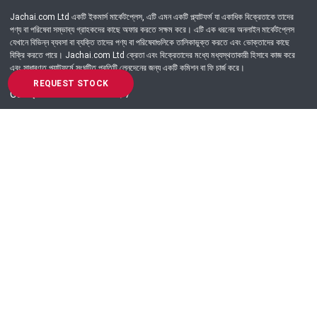
Jachai.com Ltd একটি ইকমার্স মার্কেটপ্লেস, এটি এমন একটি প্ল্যাটফর্ম যা একাধিক বিক্রেতাকে তাদের
পণ্য বা পরিষেবা সম্ভাব্য গ্রাহকদের কাছে অফার করতে সক্ষম করে। এটি এক ধরনের অনলাইন মার্কেটপ্লেস
যেখানে বিভিন্ন ব্যবসা বা ব্যক্তি তাদের পণ্য বা পরিষেবাগুলিকে তালিকাভুক্ত করতে এবং ভোক্তাদের কাছে
বিক্রি করতে পারে। Jachai.com Ltd ক্রেতা এবং বিক্রেতাদের মধ্যে মধ্যস্থতাকারী হিসাবে কাজ করে
এবং সাধারণত প্ল্যাটফর্মে সংঘটিত প্রতিটি লেনদেনের জন্য একটি কমিশন বা ফি চার্জ করে।
REQUEST STOCK
Got Question? Call us 24/7
09639-333444
Information
Customer Service
Order Process
About Us
Campaign Update
Returns & Refunds
News & Events
Terms & Conditions
Support & Helpline
Jachai Career Club
EMI Policy
Privacy Policy
Get in Touch
69/E, Green road, Panthapath, Dhaka-1215.
+880 9639-333444