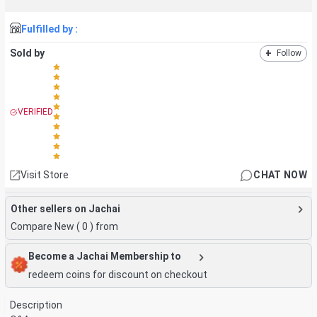
Fulfilled by :
Sold by
+
Follow
VERIFIED
Visit Store
CHAT NOW
Other sellers on Jachai
Compare New (
0
) from
Become a Jachai Membership to
redeem coins for discount on checkout
Description