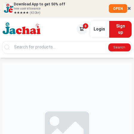
Download App to get 50% off
✖
OPEN
new user allowance
★★★★★
(430k+)
Sign
0
Login
up
Search