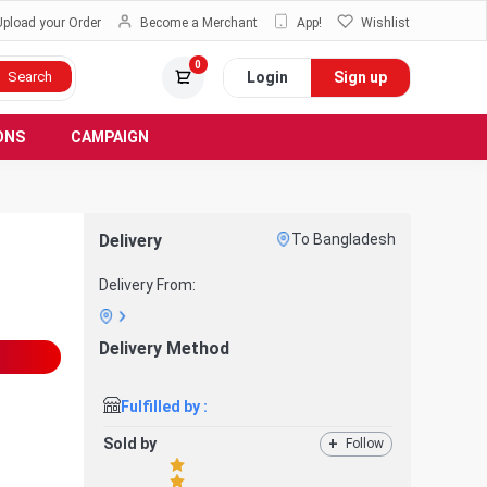
Upload your Order
Become a Merchant
App!
Wishlist
0
Login
Sign up
Search
ONS
CAMPAIGN
Delivery
To Bangladesh
Delivery From:
Delivery Method
Fulfilled by :
Sold by
+
Follow