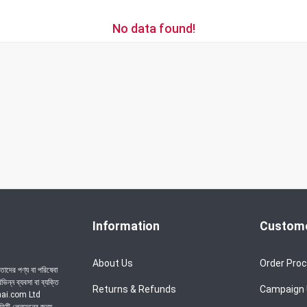
No data found!
Information
Custome
About Us
Order Pro
াদের পণ্য বা পরিষেবা
ন্ন ব্যবসা বা ব্যক্তি
Returns & Refunds
Campaign
achai.com Ltd