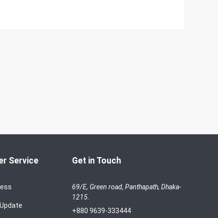
r Service
Get in Touch
cess
69/E, Green road, Panthapath, Dhaka-
1215.
 Update
+880 9639-333444