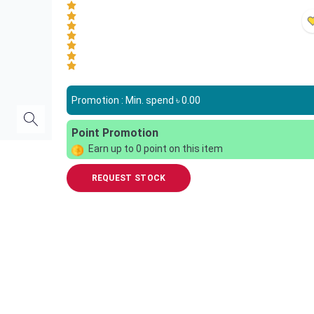
Promotion : Min. spend ৳
0.00
Point Promotion
Earn up to
0
point on this item
REQUEST STOCK