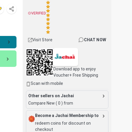
VERIFIED
Visit Store
CHAT NOW
Download app to enjoy
Voucher+ Free Shipping
Scan with mobile
Other sellers on Jachai
Compare New (
0
) from
Become a Jachai Membership to
redeem coins for discount on
checkout