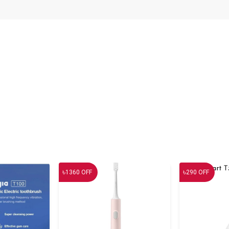
৳
৳
1360
OFF
290
OFF