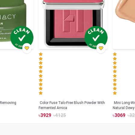
 Removing
Color Fuse Talc-Free Blush Powder With
Mini Long-We
Fermented Arnica
Natural Dewy 
Hyaluronic Ac
৳
3929
৳
4125
৳
3069
৳
32