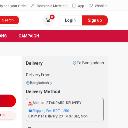
Upload your Order
Become a Merchant
App!
Wishlist
0
Login
Sign up
Search
ONS
CAMPAIGN
Delivery
To Bangladesh
Delivery From:
Bangladesh
Delivery Method
Method:
STANDARD_DELIVERY
Shipping Fee:
-BDT
1250
135
Estimated Delivery:
23 To 07 Sep, Mon