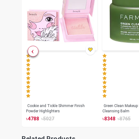
Cookie and Tickle Shimmer Finish
Green Clean Makeup
lush
Powder Highlighters
Cleansing Balm
৳
4788
৳
5027
৳
8348
৳
8765
Related Products