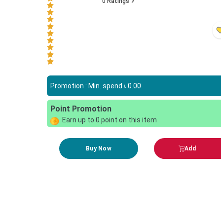
0
Ratings
Promotion : Min. spend ৳
0.00
Point Promotion
Earn up to
0
point on this item
Buy Now
Add