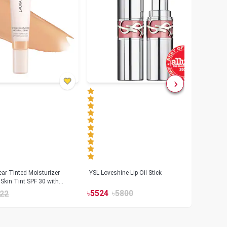
ar Tinted Moisturizer
YSL Loveshine Lip Oil Stick
Sunn
Skin Tint SPF 30 with
SPF 
id
৳
5524
৳
5800
22
৳
39