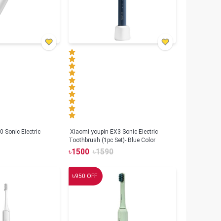
 Sonic Electric
Xiaomi youpin EX3 Sonic Electric
Toothbrush (1pc Set)- Blue Color
৳
1500
৳
1590
৳
950
OFF