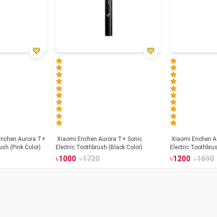
Xiaomi Enchen Aurora T+ Sonic
Xiaomi Enchen A
ush (Pink Color)
Electric Toothbrush (Black Color)
Electric Toothbru
৳
1000
৳
1720
৳
1200
৳
1690