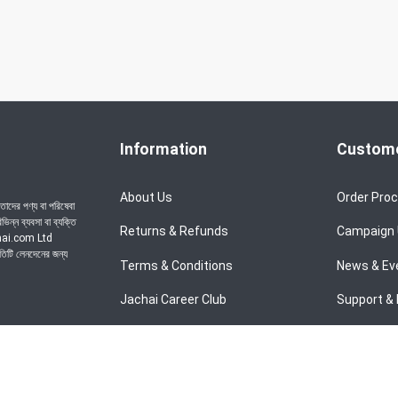
Information
Custome
About Us
Order Pro
াদের পণ্য বা পরিষেবা
ন্ন ব্যবসা বা ব্যক্তি
Returns & Refunds
Campaign
achai.com Ltd
রতিটি লেনদেনের জন্য
Terms & Conditions
News & Ev
Jachai Career Club
Support & 
Privacy Policy
EMI Policy