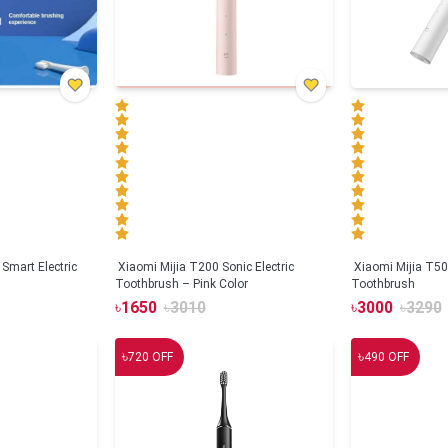
Smart Electric
Xiaomi Mijia T200 Sonic Electric
Xiaomi Mijia T500
Toothbrush – Pink Color
Toothbrush
৳
1650
৳
3010
৳
3000
৳
3290
৳
৳
720
OFF
490
OFF