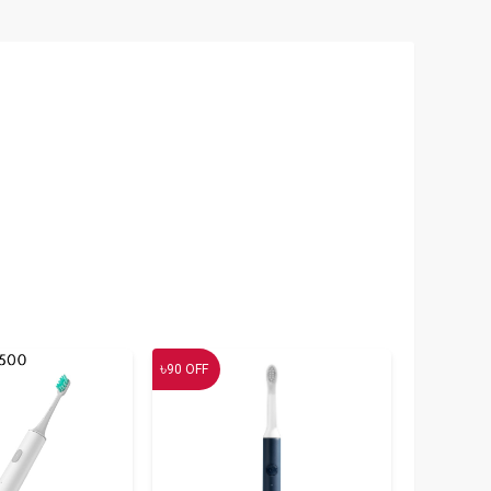
৳
90
OFF