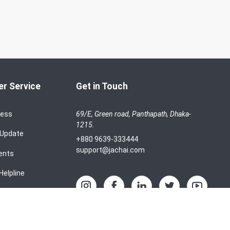
r Service
Get in Touch
cess
69/E, Green road, Panthapath, Dhaka-
1215.
 Update
+880 9639-333444
support@jachai.com
ents
Helpline