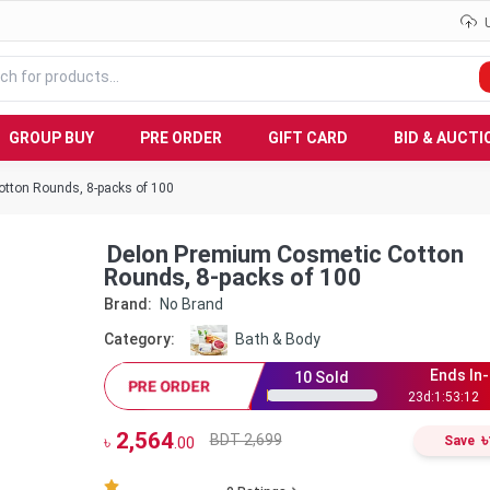
GROUP BUY
PRE ORDER
GIFT CARD
BID & AUCTI
tton Rounds, 8-packs of 100
Delon Premium Cosmetic Cotton
Rounds, 8-packs of 100
Brand:
No Brand
Category:
Bath & Body
Ends In-
10
Sold
PRE ORDER
23
d:
1
:
53
:
11
2,564
৳
BDT 2,699
৳
Save
.00