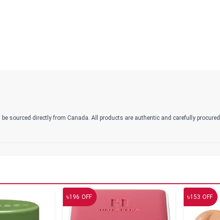
 be sourced directly from Canada. All products are authentic and carefully procure
৳
৳
196
OFF
153
OFF