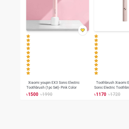
Xiaomi youpin EX3 Sonic Electric
Toothbrush Xiaomi Enchen Aurora T+
Toothbrush (1pc Set)- Pink Color
Sonic Electric Toothbr
৳
1500
৳
1990
৳
1170
৳
1720