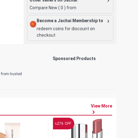
Compare New (
0
) from
Become a Jachai Membership to
redeem coins for discount on
checkout
Sponsored Products
d from trusted
View More
৳
৳
276
OFF
19