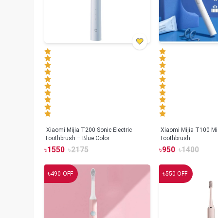
Xiaomi Mijia T200 Sonic Electric
Xiaomi Mijia T100 Mi 
Toothbrush – Blue Color
Toothbrush
৳
1550
৳
2175
৳
950
৳
1400
৳
৳
490
OFF
550
OFF