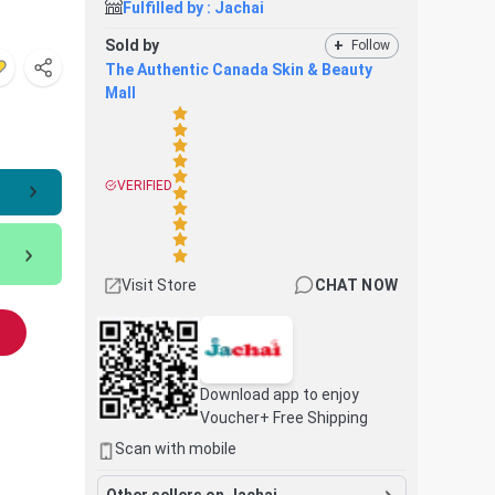
Fulfilled by :
Jachai
Sold by
+
Follow
The Authentic Canada Skin & Beauty
Mall
VERIFIED
Visit Store
CHAT NOW
Download app to enjoy
Voucher+ Free Shipping
Scan with mobile
Other sellers on Jachai