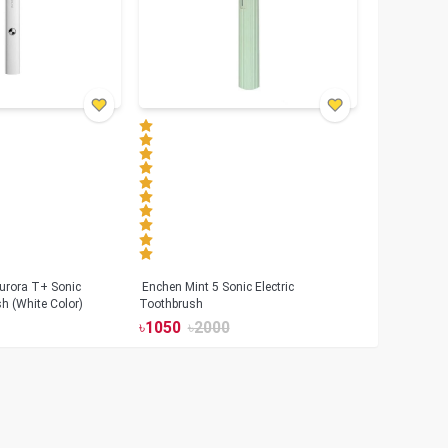
urora T+ Sonic
Enchen Mint 5 Sonic Electric
sh (White Color)
Toothbrush
৳
1050
৳
2000