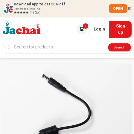
Download App to get 50% off
✖
OPEN
new user allowance
★★★★★
(430k+)
Sign
0
Login
up
Search