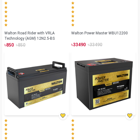
Walton Road Rider with VRLA
Walton Power Master WBU12200
Technology (AGM) 12N2.5-BS
৳
৳
৳
৳
33490
33490
850
850