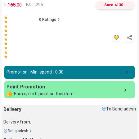
৳
165
৳
BDT 295
.00
Save
130
0
Ratings
Promotion : Min. spend ৳
0.00
Point Promotion
Earn up to
0
point on this item
Delivery
To Bangladesh
Delivery From:
Bangladesh