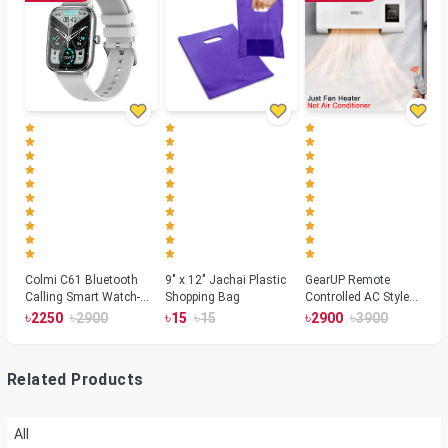
Colmi C61 Bluetooth
9" x 12" Jachai Plastic
GearUP Remote
Calling Smart Watch-
Shopping Bag
Controlled AC Style
Silver Color
Room Heater 1800
৳
৳
৳
৳
৳
৳
2250
2900
15
15
2900
3900
Watts, Wall or Table
Mount
Related Products
All