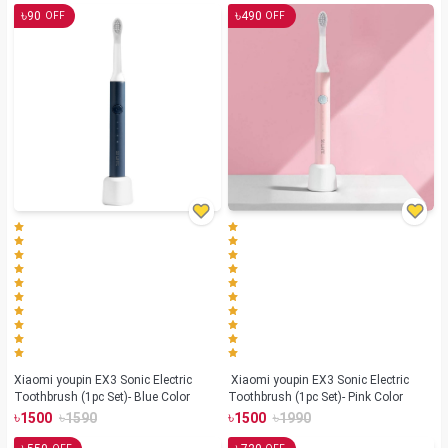
৳
৳
90
490
OFF
OFF
Xiaomi youpin EX3 Sonic Electric
Xiaomi youpin EX3 Sonic Electric
Toothbrush (1pc Set)- Blue Color
Toothbrush (1pc Set)- Pink Color
৳
৳
৳
৳
1500
1590
1500
1990