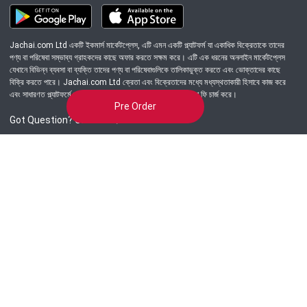
Jachai.com Ltd একটি ইকমার্স মার্কেটপ্লেস, এটি এমন একটি প্ল্যাটফর্ম যা একাধিক বিক্রেতাকে তাদের
পণ্য বা পরিষেবা সম্ভাব্য গ্রাহকদের কাছে অফার করতে সক্ষম করে। এটি এক ধরনের অনলাইন মার্কেটপ্লেস
যেখানে বিভিন্ন ব্যবসা বা ব্যক্তি তাদের পণ্য বা পরিষেবাগুলিকে তালিকাভুক্ত করতে এবং ভোক্তাদের কাছে
বিক্রি করতে পারে। Jachai.com Ltd ক্রেতা এবং বিক্রেতাদের মধ্যে মধ্যস্থতাকারী হিসাবে কাজ করে
এবং সাধারণত প্ল্যাটফর্মে সংঘটিত প্রতিটি লেনদেনের জন্য একটি কমিশন বা ফি চার্জ করে।
Pre Order
Got Question? Call us 24/7
09639-333444
Information
Customer Service
Order Process
About Us
Campaign Update
Returns & Refunds
News & Events
Terms & Conditions
Support & Helpline
Jachai Career Club
EMI Policy
Privacy Policy
Get in Touch