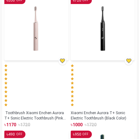
৳
৳
550
720
OFF
OFF
Toothbrush Xiaomi Enchen Aurora
Xiaomi Enchen Aurora T+ Sonic
T+ Sonic Electric Toothbrush (Pink
Electric Toothbrush (Black Color)
Color)
৳
৳
৳
৳
1170
1720
1000
1720
৳
৳
490
950
OFF
OFF