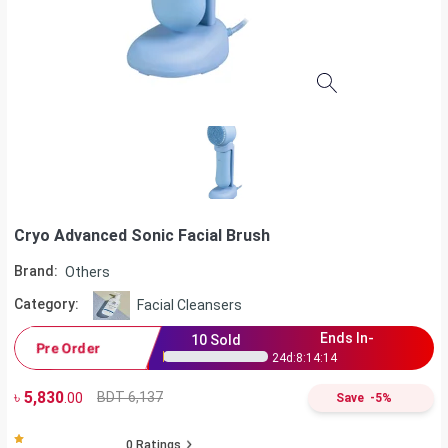
Cryo Advanced Sonic Facial Brush
Brand:
Others
Category:
Facial Cleansers
Ends In-
10
Sold
Pre Order
24
d:
8
:
14
:
14
৳
5,830
BDT 6,137
.00
Save
-
5
%
0
Ratings