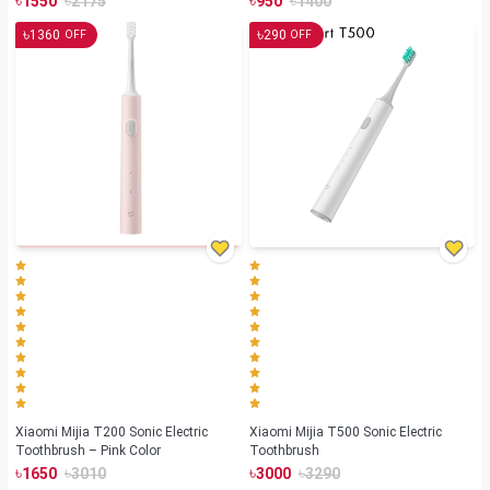
৳
৳
৳
৳
1550
2175
950
1400
৳
৳
1360
290
OFF
OFF
Xiaomi Mijia T200 Sonic Electric
Xiaomi Mijia T500 Sonic Electric
Toothbrush – Pink Color
Toothbrush
৳
৳
৳
৳
1650
3010
3000
3290