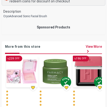
redeem coins for discount on checkout
Description
CryoAdvanced Sonic Facial Brush
Sponsored Products
More from this store
View More
৳
৳
239
196
OFF
OFF