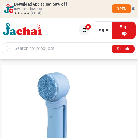
Download App to get 50% off
✖
OPEN
new user allowance
★★★★★
(430k+)
Sign
0
Login
up
Search