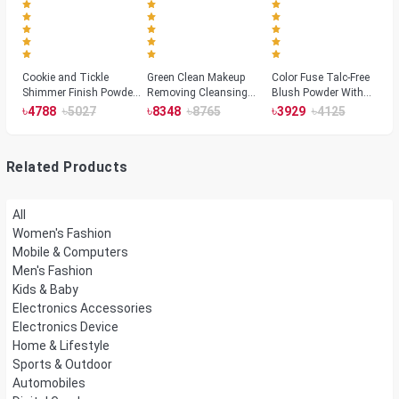
Cookie and Tickle
Green Clean Makeup
Color Fuse Talc-Free
Shimmer Finish Powder
Removing Cleansing
Blush Powder With
Highlighters
Balm
Fermented Arnica
৳
৳
৳
৳
৳
৳
4788
5027
8348
8765
3929
4125
Related Products
All
Women's Fashion
Mobile & Computers
Men's Fashion
Kids & Baby
Electronics Accessories
Electronics Device
Home & Lifestyle
Sports & Outdoor
Automobiles