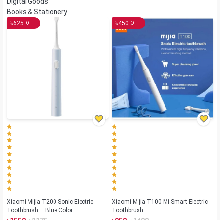
Digital Goods
Books & Stationery
৳
৳
625
450
OFF
OFF
Xiaomi Mijia T200 Sonic Electric
Xiaomi Mijia T100 Mi Smart Electric
Toothbrush – Blue Color
Toothbrush