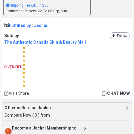
Shipping Fee:
-BDT
1250
Estimated Delivery:
22 To 06 Sep, Sun
Fulfilled by :
Jachai
Sold by
+
Follow
The Authentic Canada Skin & Beauty Mall
VERIFIED
Visit Store
CHAT NOW
Other sellers on Jachai
Compare New (
0
) from
Become a Jachai Membership to