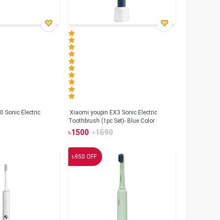
 Sonic Electric
Xiaomi youpin EX3 Sonic Electric
Toothbrush (1pc Set)- Blue Color
৳
1500
৳
1590
৳
950
OFF