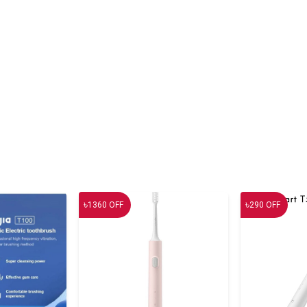
৳
৳
1360
OFF
290
OFF