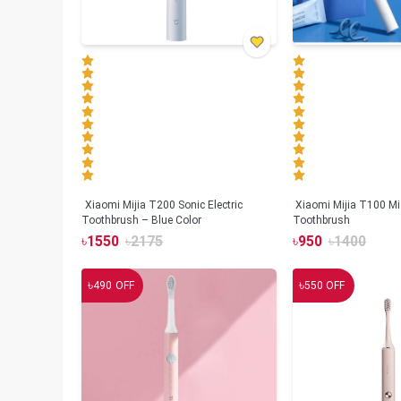
Xiaomi Mijia T200 Sonic Electric
Xiaomi Mijia T100 Mi 
Toothbrush – Blue Color
Toothbrush
৳
1550
৳
2175
৳
950
৳
1400
৳
৳
490
OFF
550
OFF