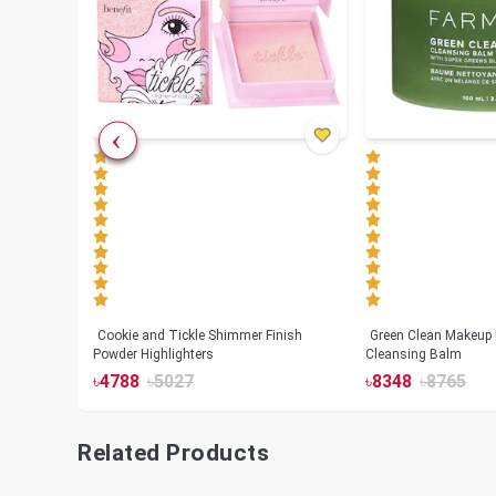
Cookie and Tickle Shimmer Finish
Green Clean Makeup
lush
Powder Highlighters
Cleansing Balm
৳
4788
৳
5027
৳
8348
৳
8765
Related Products