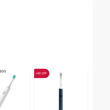
৳
90
OFF