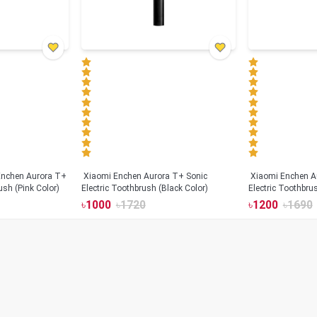
Xiaomi Enchen Aurora T+ Sonic
Xiaomi Enchen A
ush (Pink Color)
Electric Toothbrush (Black Color)
Electric Toothbru
৳
1000
৳
1720
৳
1200
৳
1690