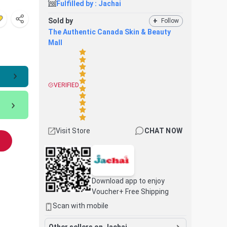
Fulfilled by :
Jachai
Sold by
+
Follow
The Authentic Canada Skin & Beauty
Mall
VERIFIED
Visit Store
CHAT NOW
Download app to enjoy
Voucher+ Free Shipping
Scan with mobile
Other sellers on Jachai