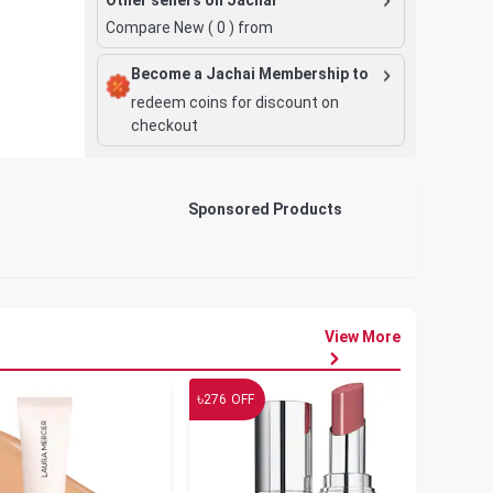
Compare New (
0
) from
Become a Jachai Membership to
redeem coins for discount on
checkout
Sponsored Products
View More
৳
৳
276
OFF
19