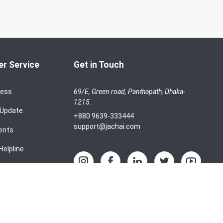
r Service
Get in Touch
cess
69/E, Green road, Panthapath, Dhaka-
1215.
 Update
+880 9639-333444
support@jachai.com
ents
Helpline