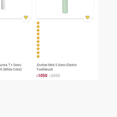
urora T+ Sonic
Enchen Mint 5 Sonic Electric
sh (White Color)
Toothbrush
৳
1050
৳
2000