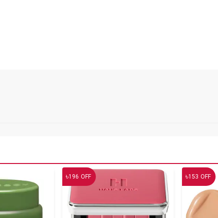
৳
৳
196
OFF
153
OFF