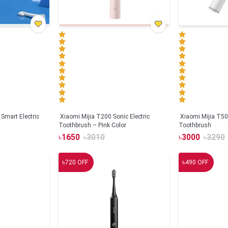
Smart Electric
Xiaomi Mijia T200 Sonic Electric
Xiaomi Mijia T500
Toothbrush – Pink Color
Toothbrush
৳
1650
৳
3010
৳
3000
৳
3290
৳
৳
720
OFF
490
OFF