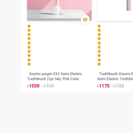
Xiaomi youpin EX3 Sonic Electric
Toothbrush Xiaomi Enchen Aurora T+
Toothbrush (1pc Set)- Pink Color
Sonic Electric Toothbr
৳
1500
৳
1990
৳
1170
৳
1720