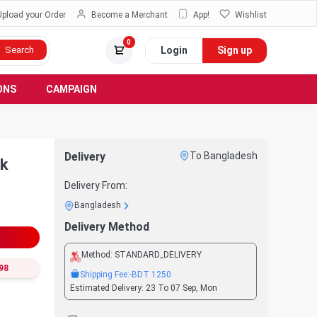
Upload your Order
Become a Merchant
App!
Wishlist
0
Login
Sign up
Search
ONS
CAMPAIGN
Delivery
To Bangladesh
ck
Delivery From:
Bangladesh
Delivery Method
Method:
STANDARD_DELIVERY
98
Shipping Fee:
-BDT
1250
Estimated Delivery:
23 To 07 Sep, Mon