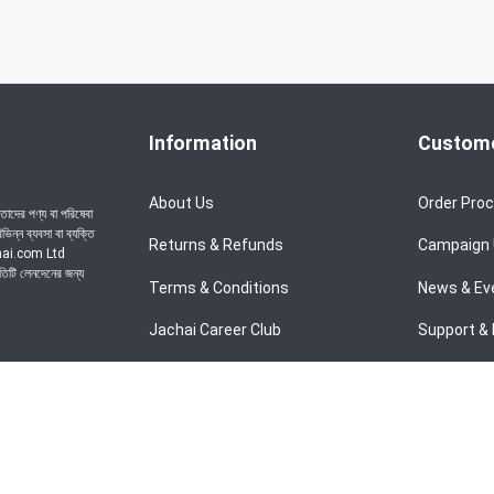
Information
Custome
About Us
Order Pro
াদের পণ্য বা পরিষেবা
ন্ন ব্যবসা বা ব্যক্তি
Returns & Refunds
Campaign
achai.com Ltd
রতিটি লেনদেনের জন্য
Terms & Conditions
News & Ev
Jachai Career Club
Support & 
Privacy Policy
EMI Policy