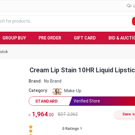
GROUP BUY
PRE ORDER
GIFT CARD
BID & AUCTI
stick
Cream Lip Stain 10HR Liquid Lipsti
Brand:
No Brand
Category:
Make-Up
Verified Store
STANDARD
1,964
৳
BDT 2,062
৳
Save
.00
0
Ratings