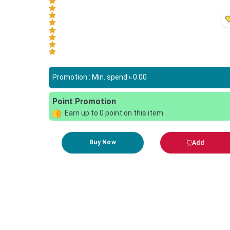
Promotion : Min. spend ৳
0.00
Point Promotion
Earn up to
0
point on this item
Buy Now
Add