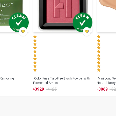
 Removing
Color Fuse Talc-Free Blush Powder With
Mini Long-We
Fermented Arnica
Natural Dewy 
Hyaluronic Ac
৳
3929
৳
4125
৳
3069
৳
32