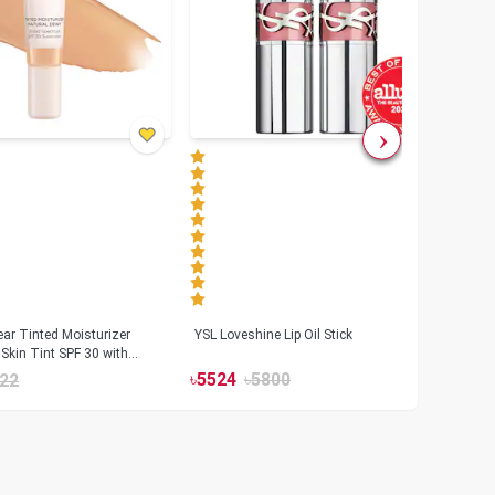
ar Tinted Moisturizer
YSL Loveshine Lip Oil Stick
Sunn
Skin Tint SPF 30 with
SPF 
id
৳
5524
৳
5800
22
৳
39