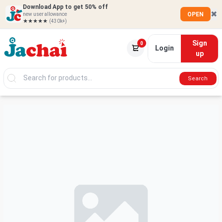
Download App to get 50% off
✖
OPEN
new user allowance
★★★★★
(430k+)
Sign
0
Login
up
Search