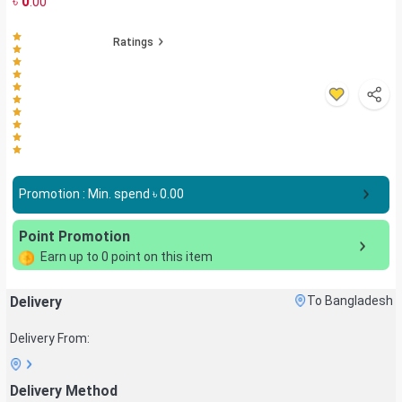
৳
0
.00
Ratings
Promotion : Min. spend ৳
0.00
Point Promotion
Earn up to
0
point on this item
Delivery
To Bangladesh
Delivery From:
Delivery Method