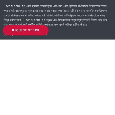
Jachai.com Ltd একটি ইকমার্স মার্কেটপ্লেস, এটি এমন একটি প্ল্যাটফর্ম যা একাধিক বিক্রেতাকে তাদের
পণ্য বা পরিষেবা সম্ভাব্য গ্রাহকদের কাছে অফার করতে সক্ষম করে। এটি এক ধরনের অনলাইন মার্কেটপ্লেস
যেখানে বিভিন্ন ব্যবসা বা ব্যক্তি তাদের পণ্য বা পরিষেবাগুলিকে তালিকাভুক্ত করতে এবং ভোক্তাদের কাছে
বিক্রি করতে পারে। Jachai.com Ltd ক্রেতা এবং বিক্রেতাদের মধ্যে মধ্যস্থতাকারী হিসাবে কাজ করে
এবং সাধারণত প্ল্যাটফর্মে সংঘটিত প্রতিটি লেনদেনের জন্য একটি কমিশন বা ফি চার্জ করে।
REQUEST STOCK
Got Question? Call us 24/7
09639-333444
Information
Customer Service
Order Process
About Us
Campaign Update
Returns & Refunds
News & Events
Terms & Conditions
Support & Helpline
Jachai Career Club
EMI Policy
Privacy Policy
Get in Touch
69/E, Green road, Panthapath, Dhaka-1215.
+880 9639-333444