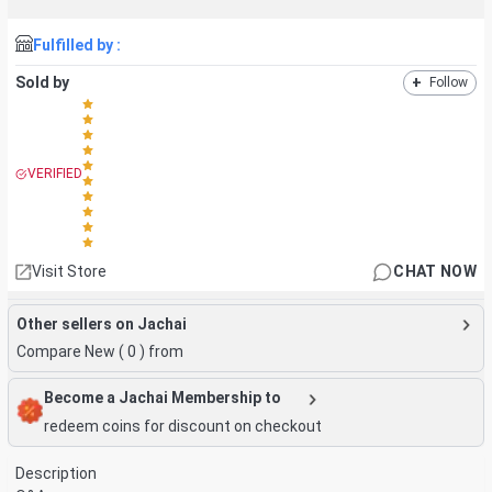
Fulfilled by :
Sold by
+
Follow
VERIFIED
Visit Store
CHAT NOW
Other sellers on Jachai
Compare New (
0
) from
Become a Jachai Membership to
redeem coins for discount on checkout
Description