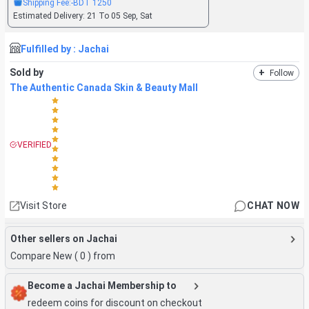
Shipping Fee:
-BDT
1250
Estimated Delivery:
21 To 05 Sep, Sat
Fulfilled by :
Jachai
Sold by
+
Follow
The Authentic Canada Skin & Beauty Mall
VERIFIED
Visit Store
CHAT NOW
Other sellers on Jachai
Compare New (
0
) from
Become a Jachai Membership to
redeem coins for discount on checkout