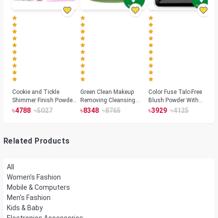
Cookie and Tickle
Green Clean Makeup
Color Fuse Talc-Free
Shimmer Finish Powder
Removing Cleansing
Blush Powder With
Highlighters
Balm
Fermented Arnica
৳
৳
৳
৳
৳
৳
4788
5027
8348
8765
3929
4125
Related Products
All
Women's Fashion
Mobile & Computers
Men's Fashion
Kids & Baby