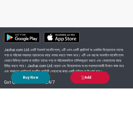
Jachai.com Ltd একটি ইকমার্স মার্কেটপ্লেস, এটি এমন একটি প্ল্যাটফর্ম যা একাধিক বিক্রেতাকে তাদের
পণ্য বা পরিষেবা সম্ভাব্য গ্রাহকদের কাছে অফার করতে সক্ষম করে। এটি এক ধরনের অনলাইন মার্কেটপ্লেস
যেখানে বিভিন্ন ব্যবসা বা ব্যক্তি তাদের পণ্য বা পরিষেবাগুলিকে তালিকাভুক্ত করতে এবং ভোক্তাদের কাছে
বিক্রি করতে পারে। Jachai.com Ltd ক্রেতা এবং বিক্রেতাদের মধ্যে মধ্যস্থতাকারী হিসাবে কাজ করে
এবং সাধারণত প্ল্যাটফর্মে সংঘটিত প্রতিটি লেনদেনের জন্য একটি কমিশন বা ফি চার্জ করে।
Buy Now
Add
Got Question? Call us 24/7
09639-333444
Information
Customer Service
Order Process
About Us
Campaign Update
Returns & Refunds
News & Events
Terms & Conditions