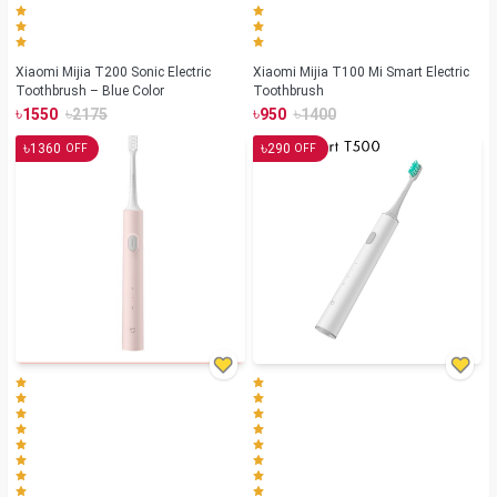
Xiaomi Mijia T200 Sonic Electric
Xiaomi Mijia T100 Mi Smart Electric
Toothbrush – Blue Color
Toothbrush
৳
৳
৳
৳
1550
2175
950
1400
৳
৳
1360
290
OFF
OFF