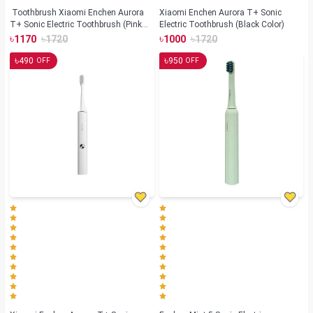
Toothbrush Xiaomi Enchen Aurora
Xiaomi Enchen Aurora T+ Sonic
T+ Sonic Electric Toothbrush (Pink
Electric Toothbrush (Black Color)
Color)
৳
৳
৳
৳
1170
1720
1000
1720
৳
৳
490
950
OFF
OFF