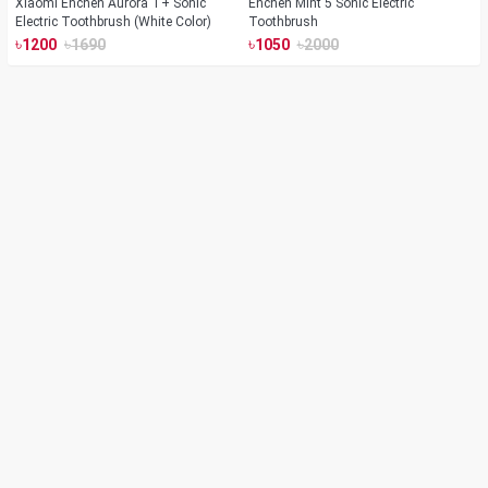
Xiaomi Enchen Aurora T+ Sonic
Enchen Mint 5 Sonic Electric
Electric Toothbrush (White Color)
Toothbrush
৳
৳
৳
৳
1200
1690
1050
2000