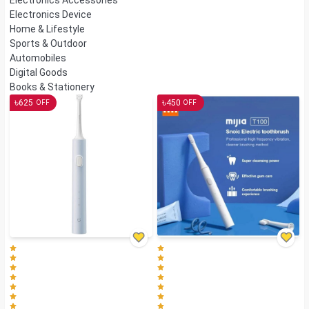
Electronics Accessories
Electronics Device
Home & Lifestyle
Sports & Outdoor
Automobiles
Digital Goods
Books & Stationery
৳
৳
625
450
OFF
OFF