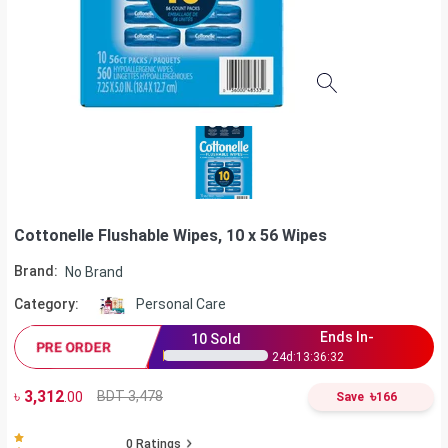
Cottonelle Flushable Wipes, 10 x 56 Wipes
Brand:
No Brand
Category:
Personal Care
Ends In-
10
Sold
PRE ORDER
24
d:
13
:
36
:
31
৳
3,312
৳
BDT 3,478
.00
Save
166
0
Ratings