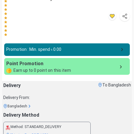
Promotion : Min. spend ৳
0.00
Point Promotion
Earn up to
0
point on this item
Delivery
To Bangladesh
Delivery From:
Bangladesh
Delivery Method
Method:
STANDARD_DELIVERY