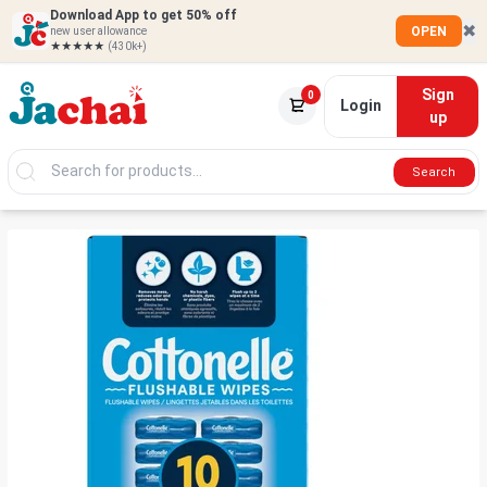
Download App to get 50% off
✖
OPEN
new user allowance
★★★★★
(430k+)
Sign
0
Login
up
Search