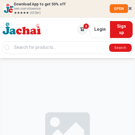
Download App to get 50% off
✖
OPEN
new user allowance
★★★★★
(430k+)
Sign
0
Login
up
Search