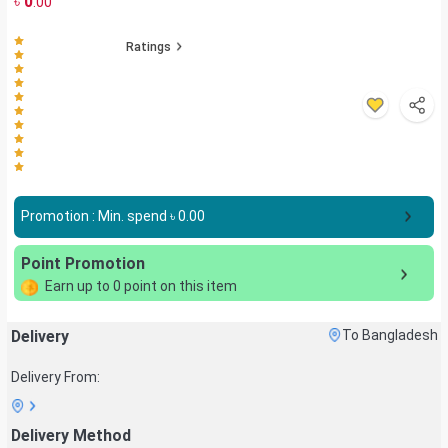
৳
0
.00
Ratings
Promotion : Min. spend ৳
0.00
Point Promotion
Earn up to
0
point on this item
Delivery
To Bangladesh
Delivery From:
Delivery Method