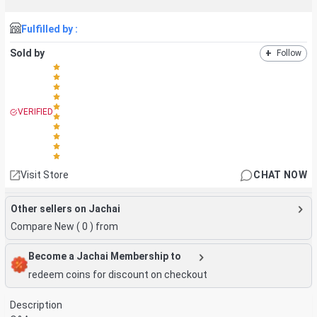
Fulfilled by :
Sold by
+
Follow
VERIFIED
Visit Store
CHAT NOW
Other sellers on Jachai
Compare New (
0
) from
Become a Jachai Membership to
redeem coins for discount on checkout
Description