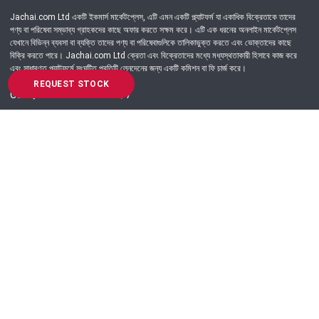
Jachai.com Ltd একটি ইকমার্স মার্কেটপ্লেস, এটি এমন একটি প্ল্যাটফর্ম যা একাধিক বিক্রেতাকে তাদের
পণ্য বা পরিষেবা সম্ভাব্য গ্রাহকদের কাছে অফার করতে সক্ষম করে। এটি এক ধরনের অনলাইন মার্কেটপ্লেস
যেখানে বিভিন্ন ব্যবসা বা ব্যক্তি তাদের পণ্য বা পরিষেবাগুলিকে তালিকাভুক্ত করতে এবং ভোক্তাদের কাছে
বিক্রি করতে পারে। Jachai.com Ltd ক্রেতা এবং বিক্রেতাদের মধ্যে মধ্যস্থতাকারী হিসাবে কাজ করে
এবং সাধারণত প্ল্যাটফর্মে সংঘটিত প্রতিটি লেনদেনের জন্য একটি কমিশন বা ফি চার্জ করে।
REQUEST STOCK
Got Question? Call us 24/7
09639-333444
Information
Customer Service
Order Process
About Us
Campaign Update
Returns & Refunds
News & Events
Terms & Conditions
Support & Helpline
Jachai Career Club
EMI Policy
Privacy Policy
Get in Touch
69/E, Green road, Panthapath, Dhaka-1215.
+880 9639-333444